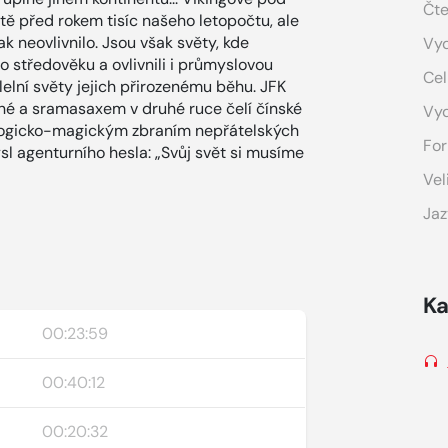
Čte
ště před rokem tisíc našeho letopočtu, ale
ak neovlivnilo. Jsou však světy, kde
Vyd
ho středověku a ovlivnili i průmyslovou
Cel
elní světy jejich přirozenému běhu. JFK
é a sramasaxem v druhé ruce čelí čínské
Vy
logicko-magickým zbraním nepřátelských
For
sl agenturního hesla: „Svůj svět si musíme
Vel
Jaz
Ka
00:23:59
00:40:12
00:20:32