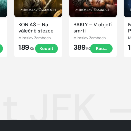
KONIÁŠ – Na
BAKLY – V objetí
M
válečné stezce
smrti
P
Miroslav Žamboch
Miroslav Žamboch
M
189
389
t
Koupit
Koupit
Kč
Kč
t JFK 