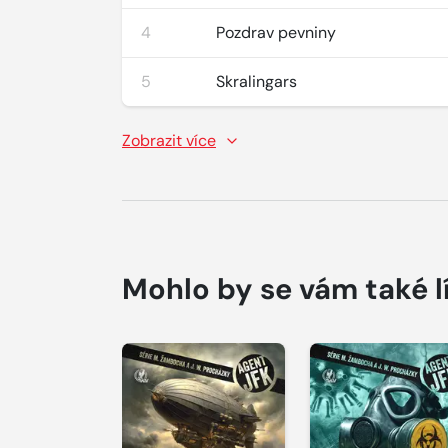
4
Pozdrav pevniny
5
Skralingars
Zobrazit více
Mohlo by se vám také l
Přehrát
Přehrát
ukázku
ukázku