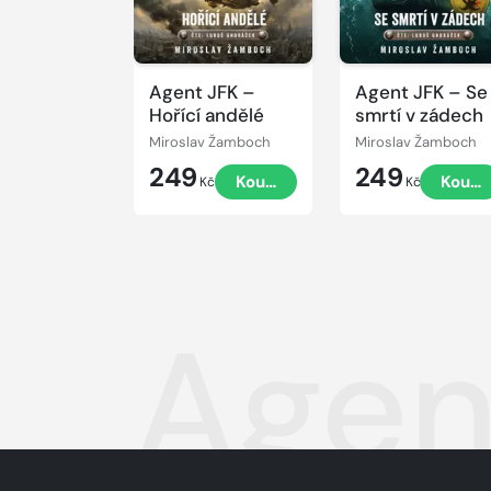
Agent JFK –
Agent JFK – Se
Hořící andělé
smrtí v zádech
Miroslav Žamboch
Miroslav Žamboch
249
249
Koupit
Koupi
Kč
Kč
Agen