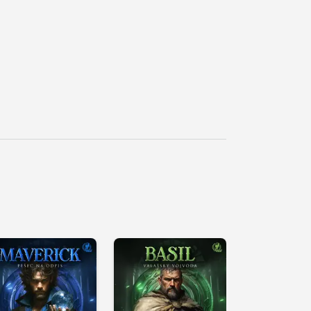
řehrát
kázku