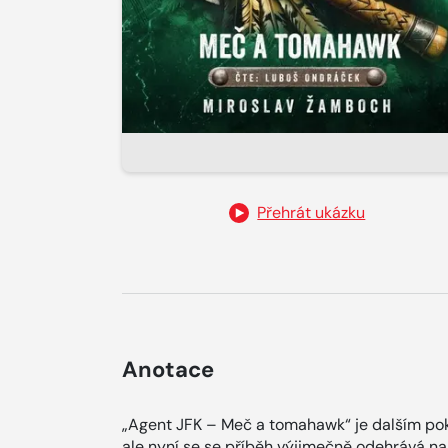
Přehrát ukázku
Anotace
„Agent JFK – Meč a tomahawk“ je dalším pokr
ale nyní se se příběh výjimečně odehrává na 