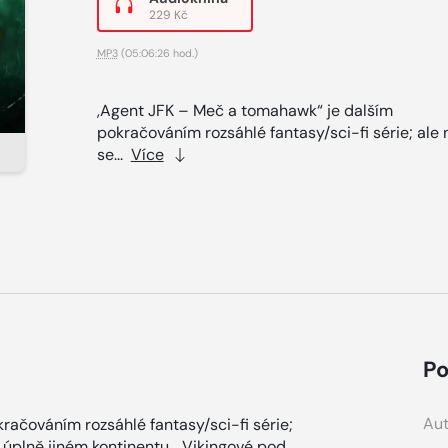
229 Kč
MP3
(05:06:26 hod.)
,Agent JFK – Meč a tomahawk“ je dalším
pokračováním rozsáhlé fantasy/sci-fi série; ale 
se...
Více
Po
Aut
ačováním rozsáhlé fantasy/sci-fi série;
úplně jiném kontinentu... Vikingové pod