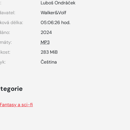
:
Luboš Ondráček
avatel:
Walker&Volf
ková délka:
05:06:26 hod.
dáno:
2024
máty:
MP3
ikost:
283 MiB
yk:
Čeština
tegorie
Fantasy a sci-fi