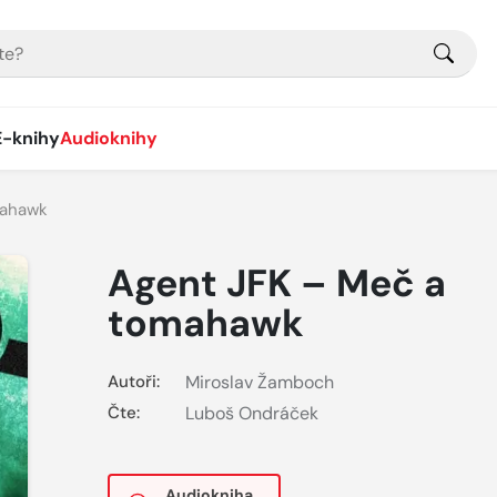
E-knihy
Audioknihy
mahawk
Agent JFK – Meč a
tomahawk
Autoři:
Miroslav Žamboch
Čte:
Luboš Ondráček
Audiokniha