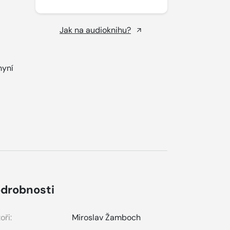
Jak na audioknihu?
nyní
drobnosti
oři:
Miroslav Žamboch