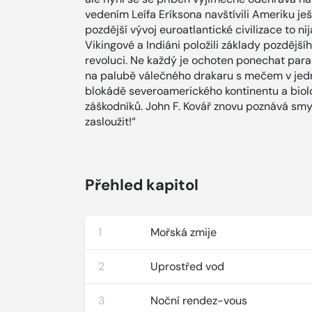
vedením Leífa Eríksona navštívili Ameriku je
pozdější vývoj euroatlantické civilizace to nij
Vikingové a Indiáni položili základy pozdější
revoluci. Ne každý je ochoten ponechat paral
na palubě válečného drakaru s mečem v jedn
blokádě severoamerického kontinentu a bio
záškodníků. John F. Kovář znovu poznává smy
zasloužit!“
Přehled kapitol
1
Mořská zmije
2
Uprostřed vod
3
Noční rendez-vous