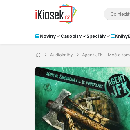
Přejít na hlavní obsah
VYHLEDÁVÁNÍ
Hlavní navigace
Noviny
Časopisy
Speciály
Knihy
Audioknihy
Agent JFK – Meč a to