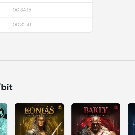
00:34:15
00:32:41
íbit
Přehrát
Přehrát
P
ukázku
ukázku
u