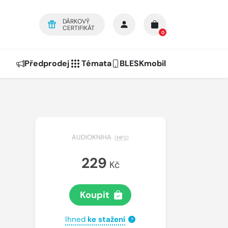
DÁRKOVÝ
CERTIFIKÁT
0
Předprodej
Témata
BLESKmobil
AUDIOKNIHA
(
MP3
)
229
Kč
Koupit
Ihned
ke stažení
?