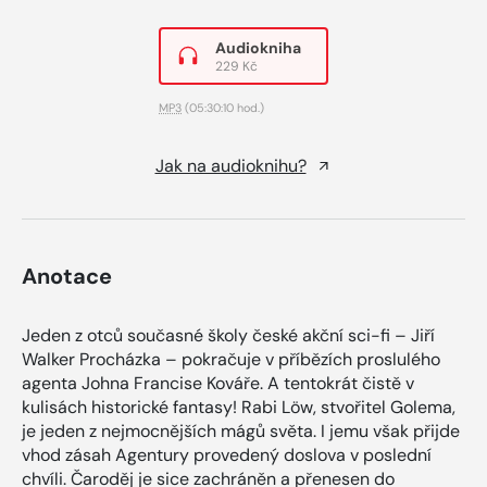
Audiokniha
229 Kč
MP3
(05:30:10 hod.)
Jak na audioknihu?
Anotace
Jeden z otců současné školy české akční sci-fi – Jiří
Walker Procházka – pokračuje v příbězích proslulého
agenta Johna Francise Kováře. A tentokrát čistě v
kulisách historické fantasy! Rabi Löw, stvořitel Golema,
je jeden z nejmocnějších mágů světa. I jemu však přijde
vhod zásah Agentury provedený doslova v poslední
chvíli. Čaroděj je sice zachráněn a přenesen do