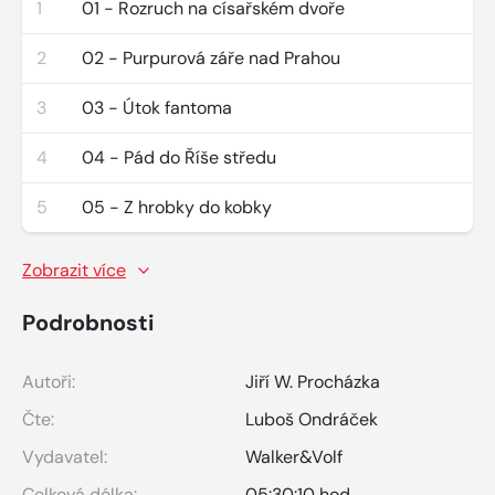
1
01 - Rozruch na císařském dvoře
2
02 - Purpurová záře nad Prahou
3
03 - Útok fantoma
4
04 - Pád do Říše středu
5
05 - Z hrobky do kobky
Zobrazit více
Podrobnosti
Autoři:
Jiří W. Procházka
Čte:
Luboš Ondráček
Vydavatel:
Walker&Volf
Celková délka:
05:30:10 hod.