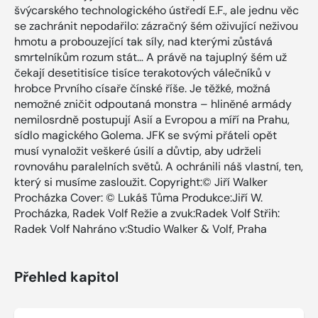
švýcarského technologického ústředí E.F., ale jednu věc
se zachránit nepodařilo: zázračný šém oživující neživou
hmotu a probouzející tak síly, nad kterými zůstává
smrtelníkům rozum stát… A právě na tajuplný šém už
čekají desetitisíce tisíce terakotových válečníků v
hrobce Prvního císaře čínské říše. Je těžké, možná
nemožné zničit odpoutaná monstra – hliněné armády
nemilosrdně postupují Asií a Evropou a míří na Prahu,
sídlo magického Golema. JFK se svými přáteli opět
musí vynaložit veškeré úsilí a důvtip, aby udrželi
rovnováhu paralelních světů. A ochránili náš vlastní, ten,
který si musíme zasloužit. Copyright:© Jiří Walker
Procházka Cover: © Lukáš Tůma Produkce:Jiří W.
Procházka, Radek Volf Režie a zvuk:Radek Volf Střih:
Radek Volf Nahráno v:Studio Walker & Volf, Praha
Přehled kapitol