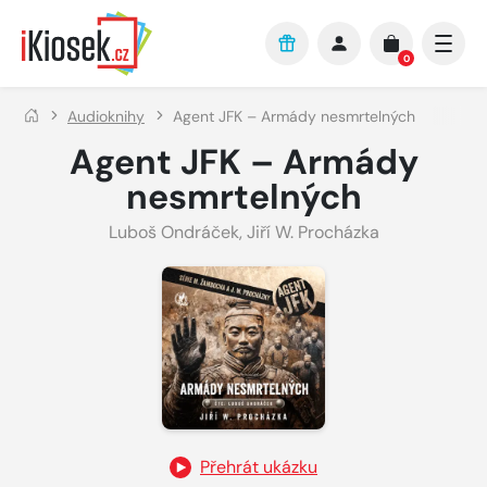
Přejít na hlavní obsah
0
Audioknihy
Agent JFK – Armády nesmrtelných
Agent JFK – Armády
nesmrtelných
Luboš Ondráček
,
Jiří W. Procházka
Přehrát ukázku