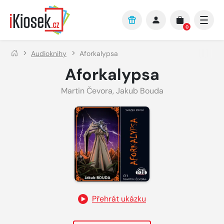
Přejít na hlavní obsah
0
Audioknihy
Aforkalypsa
Aforkalypsa
Martin Čevora
,
Jakub Bouda
Přehrát ukázku