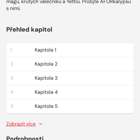
mágů, krutých válečníků a Yettiů. Prožijte AFORkalypsu
s nimi.
Přehled kapitol
1
Kapitola 1
2
Kapitola 2
3
Kapitola 3
4
Kapitola 4
5
Kapitola 5
Zobrazit více
Podrobnosti