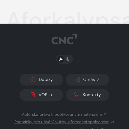
Aforkalyps
PŘEPNOUT SVĚTLÝ/TMAVÝ REŽIM
Dotazy
O nás
VOP
Kontakty
Autorská práva k publikovaným materiálům
Podmínky pro užívání služby informační společnosti