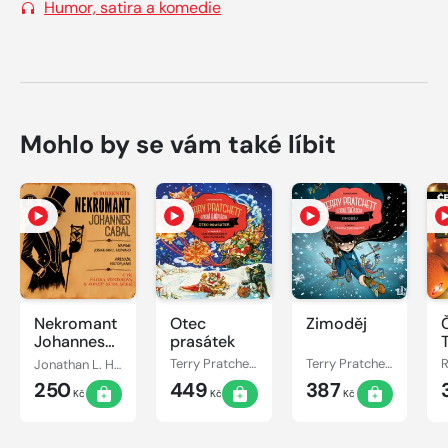
Humor, satira a komedie
Mohlo by se vám také líbit
Nekromant
Otec
Zimoděj
Johannes
prasátek
Cabal
Jonathan L. Howard
Terry Pratchett
Terry Pratchett
250
449
387
Kč
Kč
Kč