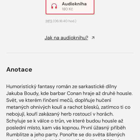
Audiokniha
180 Kč
MP3
(06:16:40 hod.)
Jak na audioknihu?
Anotace
Humoristický fantasy román ze sarkastické dílny
Jakuba Boudy, kde barbar Conan hraje až druhé housle.
Svět, ve kterém řinčení mečů, doplňuje hučení
metaných ohnivých koulí a rachot blesků, zatímco ti co
nebojují, kouří zakázaný herb rostoucí v horách.
Schyluje se k válce o trůn, ve které budou housle až
poslední místo, kam vás kopnou. První úžasný příběh
Rumblitze a jeho party. Ponořte se do světa šílených