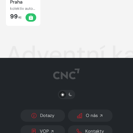
Praha
kolektiv autorů
99
Kč
Adventní k
PŘEPNOUT SVĚTLÝ/TMAVÝ REŽIM
Dotazy
O nás
VOP
Kontakty