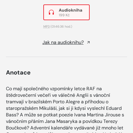
Audiokniha
199 Kč
MP3
(01:46:36 hod.)
Jak na audioknihu?
Anotace
Co mají společného vzpomínky letce RAF na
štědrovečerní večeři ve válečné Anglii s vánoční
tramvají v brazilském Porto Alegre a příhodou o
staropražském Mikuláši, jak si ji kdysi vyslechl Eduard
Bass? A může se potkat poezie Ivana Martina Jirouse s
vánočním přáním Jana Masaryka a povídkou Terezy
Boučkové? Adventní kalendáře vydávané již mnoho let