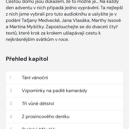
Cestou domů jsou důkazem, že to možné je… Na každý
den adventu v nich připadá jedno vyprávění. Ta nejlepší
z nich jsme vybrali pro tuto audioknihu a uslyšíte je v
podání Taťjany Medvecké, Jana Vlasáka, Marthy Issové
a Martina Myšičky. Zaposlouchejte se do dvaceti čtyř
textů, které krok za krokem ušlapávají cestu k
nejkrásnějším svátkům v roce.
Přehled kapitol
1
Tání vánoční
2
Vzpomínky na padlé kamarády
3
Tři vůně dětství
4
Z prosincového deníku