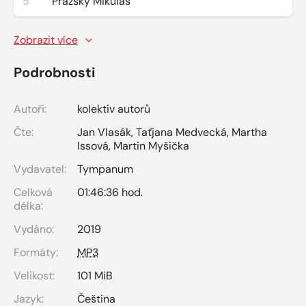
5
Pražský Mikuláš
Zobrazit více
Podrobnosti
Autoři:
kolektiv autorů
Čte:
Jan Vlasák
,
Taťjana Medvecká
,
Martha
Issová
,
Martin Myšička
Vydavatel:
Tympanum
Celková
01:46:36 hod.
délka:
Vydáno:
2019
Formáty:
MP3
Velikost:
101 MiB
Jazyk:
Čeština