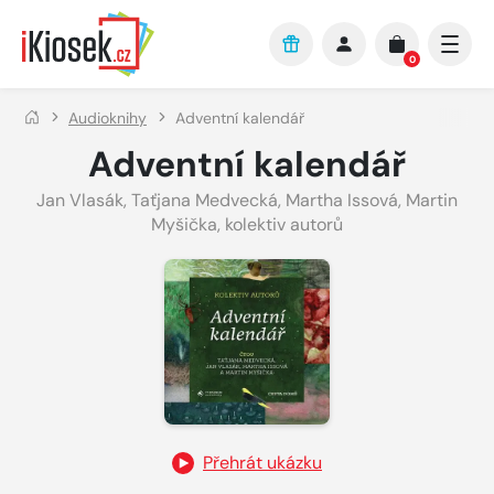
Přejít na hlavní obsah
0
Audioknihy
Adventní kalendář
Adventní kalendář
Jan Vlasák
,
Taťjana Medvecká
,
Martha Issová
,
Martin
Myšička
,
kolektiv autorů
Přehrát ukázku