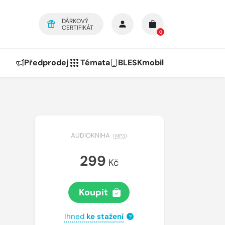
DÁRKOVÝ
CERTIFIKÁT
0
Předprodej
Témata
BLESKmobil
AUDIOKNIHA
(
MP3
)
299
Kč
Koupit
Ihned
ke stažení
?