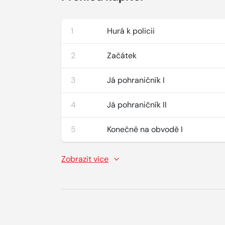
1
Hurá k policii
2
Začátek
3
Já pohraničník I
4
Já pohraničník II
5
Konečně na obvodě I
Zobrazit více