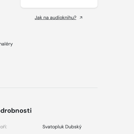
Jak na audioknihu?
maléry
drobnosti
oři:
Svatopluk Dubský