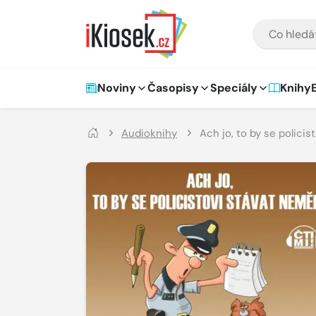
Přejít na hlavní obsah
VYHLEDÁVÁNÍ
Hlavní navigace
Noviny
Časopisy
Speciály
Knihy
Audioknihy
Ach jo, to by se polici