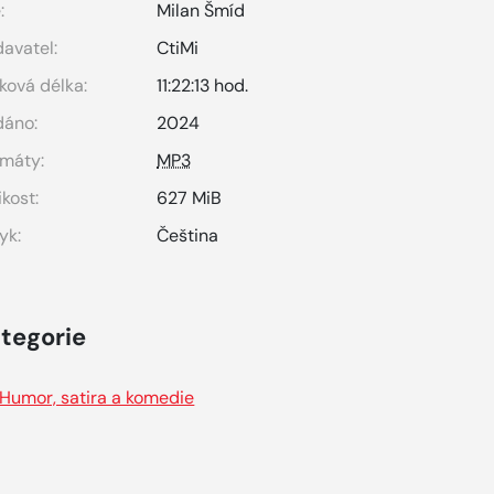
:
Milan Šmíd
avatel:
CtiMi
ková délka:
11:22:13 hod.
dáno:
2024
máty:
MP3
ikost:
627 MiB
yk:
Čeština
tegorie
Humor, satira a komedie