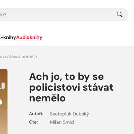
E-knihy
Audioknihy
stovi stávat nemělo
Ach jo, to by se
policistovi stávat
nemělo
Autoři:
Svatopluk Dubský
Čte:
Milan Šmíd