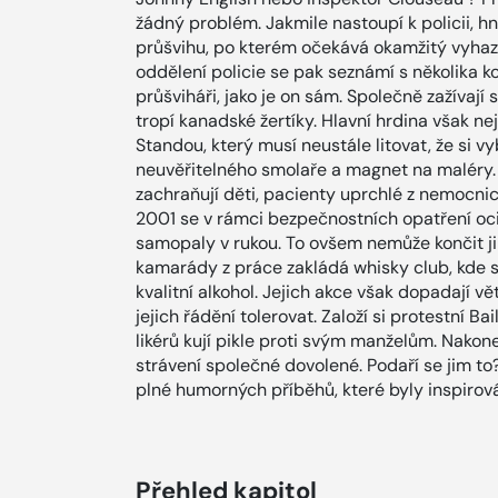
žádný problém. Jakmile nastoupí k policii, h
průšvihu, po kterém očekává okamžitý vyhaz
oddělení policie se pak seznámí s několika 
průšviháři, jako je on sám. Společně zažívaj
tropí kanadské žertíky. Hlavní hrdina však nej
Standou, který musí neustále litovat, že si v
neuvěřitelného smolaře a magnet na maléry.
zachraňují děti, pacienty uprchlé z nemocnice
2001 se v rámci bezpečnostních opatření oci
samopaly v rukou. To ovšem nemůže končit j
kamarády z práce zakládá whisky club, kde 
kvalitní alkohol. Jejich akce však dopadají v
jejich řádění tolerovat. Založí si protestní 
likérů kují pikle proti svým manželům. Nakon
strávení společné dovolené. Podaří se jim to
plné humorných příběhů, které byly inspiro
Přehled kapitol