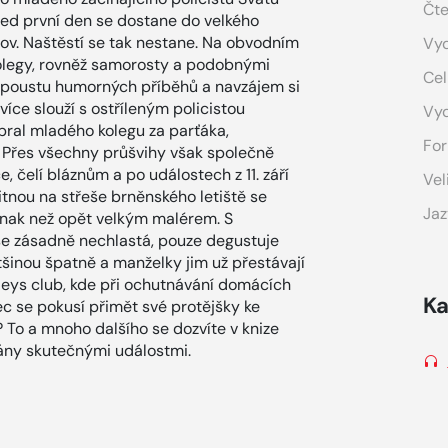
Čte
ned první den se dostane do velkého
ov. Naštěstí se tak nestane. Na obvodním
Vyd
kolegy, rovněž samorosty a podobnými
Cel
í spoustu humorných příběhů a navzájem si
více slouží s ostříleným policistou
Vy
ybral mladého kolegu za parťáka,
For
 Přes všechny průšvihy však společně
, čelí bláznům a po událostech z 11. září
Vel
tnou na střeše brněnského letiště se
Jaz
inak než opět velkým malérem. S
se zásadně nechlastá, pouze degustuje
ětšinou špatně a manželky jim už přestávají
Baileys club, kde při ochutnávání domácích
Ka
ec se pokusí přimět své protějšky ke
? To a mnoho dalšího se dozvíte v knize
vány skutečnými událostmi.