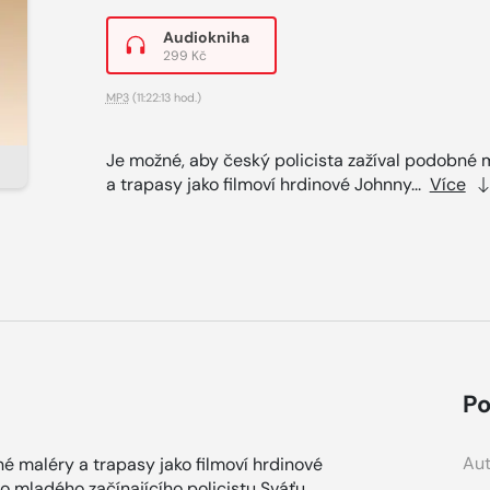
Audiokniha
299 Kč
MP3
(11:22:13 hod.)
Je možné, aby český policista zažíval podobné 
a trapasy jako filmoví hrdinové Johnny...
Více
Po
Aut
é maléry a trapasy jako filmoví hrdinové
o mladého začínajícího policistu Sváťu