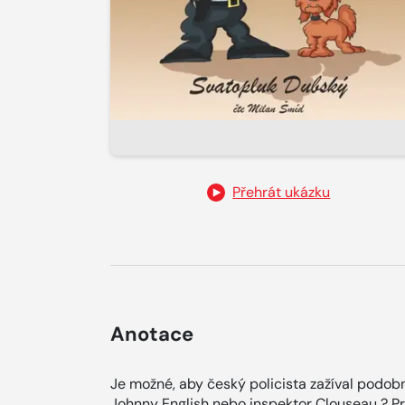
Přehrát ukázku
Anotace
Je možné, aby český policista zažíval podobn
Johnny English nebo inspektor Clouseau ? Pr