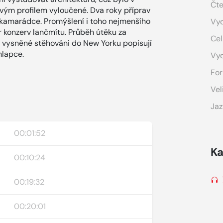
Čte
ým profilem vyloučené. Dva roky příprav
i kamarádce. Promýšlení i toho nejmenšího
Vyd
r konzerv lančmítu. Průběh útěku za
Cel
 i vysněné stěhováni do New Yorku popisují
hlapce.
Vy
For
Vel
Jaz
00:01:52
Ka
00:10:24
00:19:32
00:20:01