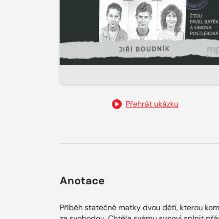
Přehrát ukázku
Anotace
Příběh statečné matky dvou dětí, kterou komu
za svobodou. Chtěla svému synovi splnit přán