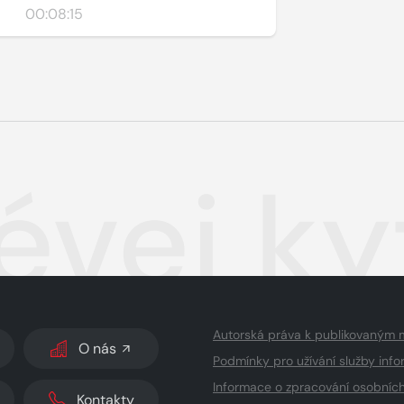
00:08:15
évej k
Autorská práva k publikovaným 
O nás
Podmínky pro užívání služby info
Informace o zpracování osobníc
Kontakty