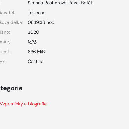
:
Simona Postlerová
,
Pavel Batěk
avatel:
Tebenas
ková délka:
08:19:36 hod.
dáno:
2020
máty:
MP3
ikost:
636 MiB
yk:
Čeština
tegorie
Vzpomínky a biografie