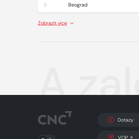
5
Beograd
Zobrazit více
A zal
Dotazy
PŘEPNOUT SVĚTLÝ/TMAVÝ REŽIM
VOP