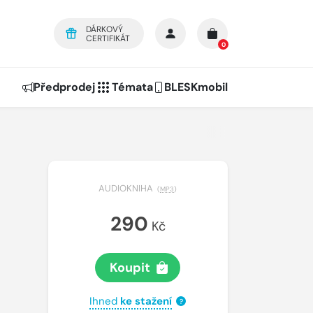
DÁRKOVÝ
CERTIFIKÁT
0
Předprodej
Témata
BLESKmobil
AUDIOKNIHA
(
MP3
)
290
Kč
Koupit
Ihned
ke stažení
?