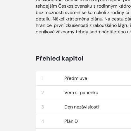
tehdejším Československu s rodinným kádrov
bez možnosti svěření se komukoli z rodiny č
detailu. Několikrát změna plánu. Na cestu pá
hranice, první zkušenosti z rakouského lágru
deníkové záznamy tehdy sedmnáctiletého c
Přehled kapitol
1
Předmluva
2
Vem si panenku
3
Den nezávislosti
4
Plán D