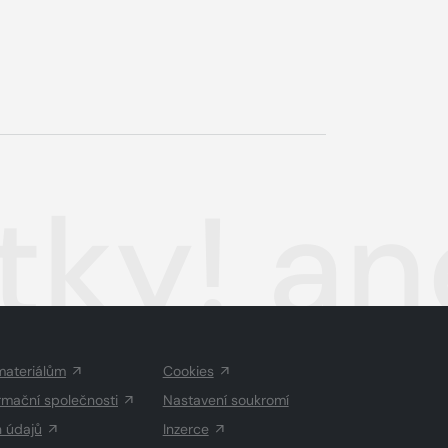
ytky! a
materiálům
Cookies
rmační společnosti
Nastavení soukromí
h údajů
Inzerce