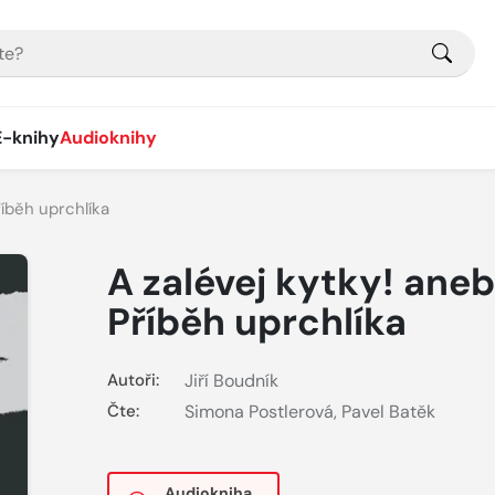
E-knihy
Audioknihy
říběh uprchlíka
A zalévej kytky! aneb
Příběh uprchlíka
Autoři:
Jiří Boudník
Čte:
Simona Postlerová
,
Pavel Batěk
Audiokniha