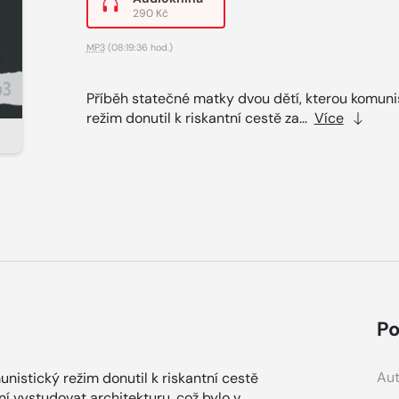
290 Kč
MP3
(08:19:36 hod.)
Příběh statečné matky dvou dětí, kterou komuni
režim donutil k riskantní cestě za...
Více
Po
Aut
nistický režim donutil k riskantní cestě
í vystudovat architekturu, což bylo v