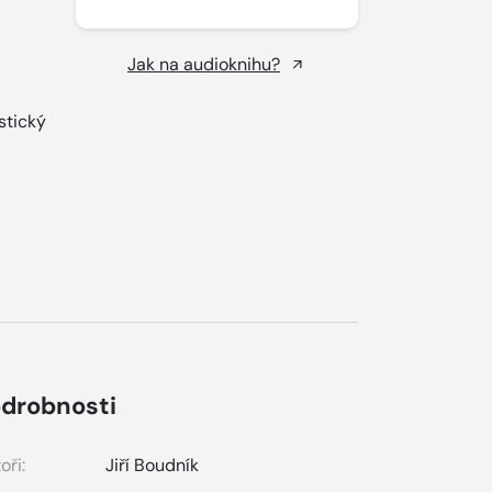
Jak na audioknihu?
stický
drobnosti
oři:
Jiří Boudník