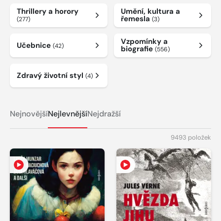
Thrillery a horory
Umění, kultura a
řemesla
(277)
(3)
Vzpomínky a
Učebnice
(42)
biografie
(556)
Zdravý životní styl
(4)
Nejnovější
Nejlevnější
Nejdražší
9493 položek