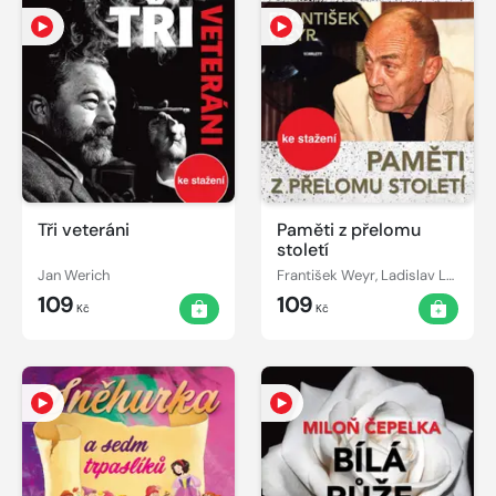
Tři veteráni
Paměti z přelomu
století
Jan Werich
František Weyr, Ladislav Lakomý
109
109
Kč
Kč