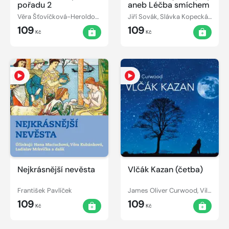
pořadu 2
aneb Léčba smíchem
Věra Šťovíčková-Heroldová, Dita Skálová
Jiří Sovák, Slávka Kopecká, Oldřich Vlach
109
109
Kč
Kč
Nejkrásnější nevěsta
Vlčák Kazan (četba)
František Pavlíček
James Oliver Curwood, Vilém Besser
109
109
Kč
Kč