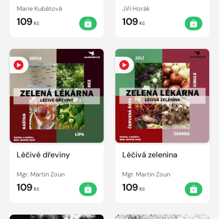
Marie Kubátová
Jiří Horák
109
109
Kč
Kč
Léčivé dřeviny
Léčivá zelenina
Mgr. Martin Zoun
Mgr. Martin Zoun
109
109
Kč
Kč