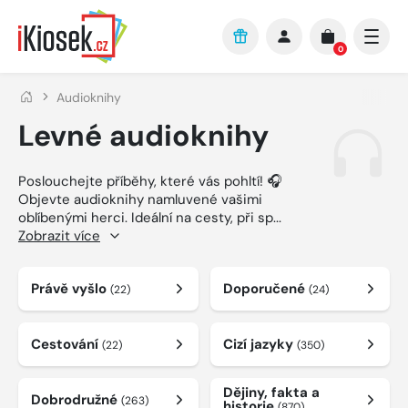
Přejít na hlavní obsah
0
Audioknihy
Levné audioknihy
Poslouchejte příběhy, které vás pohltí! 🎧
Objevte audioknihy namluvené vašimi
oblíbenými herci. Ideální na cesty, při sp
...
Zobrazit více
Právě vyšlo
Doporučené
(22)
(24)
Cestování
Cizí jazyky
(22)
(350)
Dějiny, fakta a
Dobrodružné
(263)
historie
(870)