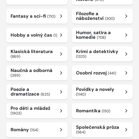
Filozofie a
Fantasy a sci-fi
(710)
náboženství
(300)
Humor, satira a
Hobby a volný čas
(1)
komedie
(708)
Klasická literatura
Krimi a detektivky
(869)
(1325)
Naučná a odborná
Osobní rozvoj
(441)
(399)
Poezie a
Povídky a novely
dramatizace
(625)
(1140)
Pro děti a mládež
Romantika
(150)
(1903)
Společenská próza
Romány
(154)
(564)