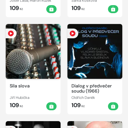
Josef Lada, Martin Růžek
Šárka Kosková
109
109
Kč
Kč
Síla slova
Dialog v předvečer
soudu (1966)
Jiří Hubička
Oldřich Daněk
109
109
Kč
Kč