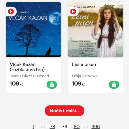
Vlčák Kazan
Lesní píseň
(rozhlasová hra)
James Oliver Curwood
Lesja Ukrajinka
109
109
Kč
Kč
Načíst další…
Načte dalších 24 položek na aktuální stránku
1
78
79
80
396