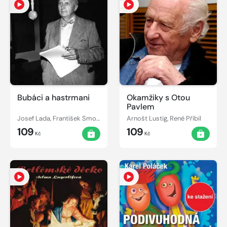
Bubáci a hastrmani
Okamžiky s Otou
Pavlem
Josef Lada, František Smolík
Arnošt Lustig, René Přibil
109
109
Kč
Kč