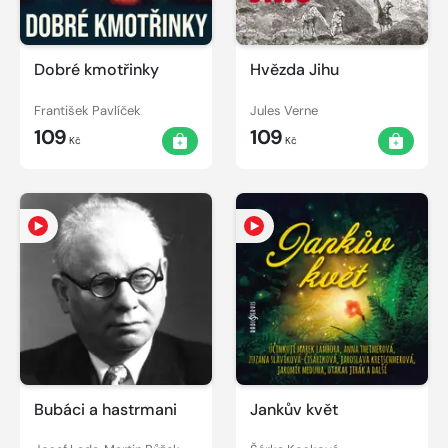
Dobré kmotřinky
Hvězda Jihu
František Pavlíček
Jules Verne
109
109
Kč
Kč
Bubáci a hastrmani
Jankův květ