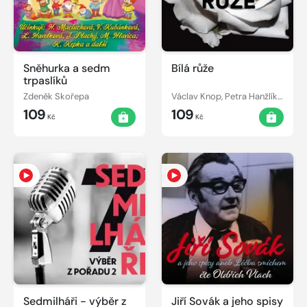
Sněhurka a sedm
Bílá růže
trpaslíků
Zdeněk Skořepa
Václav Knop, Petra Hanžlíková, Aleš Procházka, Miloň Čepelka, Miloš Hlavica, Jiří Hromada, Jan Schánilec, Vlasta Peterková, Linda Rybová
109
109
Kč
Kč
Sedmilháři - výběr z
Jiří Sovák a jeho spisy