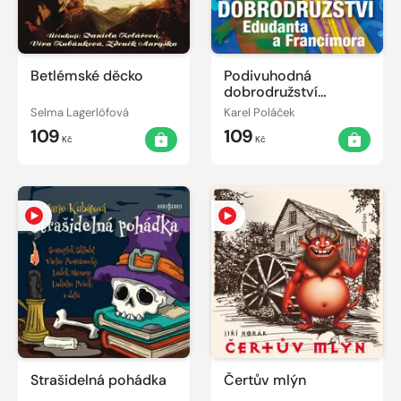
Betlémské děcko
Podivuhodná
dobrodružství
Edudanta a
Selma Lagerlöfová
Karel Poláček
Francimora
109
109
Kč
Kč
Strašidelná pohádka
Čertův mlýn