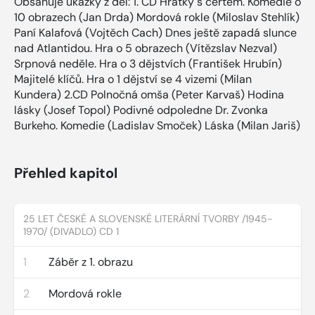
Obsahuje ukázky z děl: 1. CD Hrátky s čertem. Komedie o
10 obrazech (Jan Drda) Mordová rokle (Miloslav Stehlík)
Paní Kalafová (Vojtěch Cach) Dnes ještě zapadá slunce
nad Atlantidou. Hra o 5 obrazech (Vítězslav Nezval)
Srpnová neděle. Hra o 3 dějstvích (František Hrubín)
Majitelé klíčů. Hra o 1 dějství se 4 vizemi (Milan
Kundera) 2.CD Polnočná omša (Peter Karvaš) Hodina
lásky (Josef Topol) Podivné odpoledne Dr. Zvonka
Burkeho. Komedie (Ladislav Smoček) Láska (Milan Jariš)
Přehled kapitol
25 LET ČESKÉ A SLOVENSKÉ LITERÁRNÍ TVORBY /1945-
1970/ (DIVADLO) CD 1
1
Záběr z 1. obrazu
2
Mordová rokle