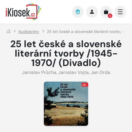
Přejít na hlavní obsah
0
Audioknihy
25 let české a slovenské literární tvorby /19
25 let české a slovenské
literární tvorby /1945-
1970/ (Divadlo)
Jaroslav Průcha
,
Jaroslav Vojta
,
Jan Drda