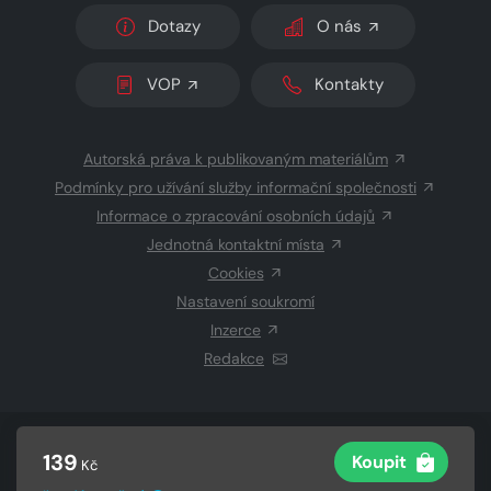
Dotazy
O nás
VOP
Kontakty
Autorská práva k publikovaným materiálům
Podmínky pro užívání služby informační společnosti
Informace o zpracování osobních údajů
Jednotná kontaktní místa
Cookies
Nastavení soukromí
Inzerce
Redakce
© 2026 Copyright
CZECH NEWS CENTER a.s.
a dodavatelé
139
Koupit
Kč
obsahu
Vysázeno
Grand IT s.r.o.