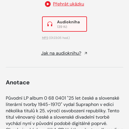
Přehrát ukázku
Audiokniha
139 Kč
MP3
(01:23:05 hod.)
Jak na audioknihu?
Anotace
Původní LP album 0 68 0401 "25 let české a slovenské
literární tvorby 1945-1970" vydal Supraphon v edici
několika titulů k 25. výročí osvobození republiky. Tento
titul věnovaný české a slovenské divadelní tvorbě
vychází nyní v původní podobě digitálně poprvé.