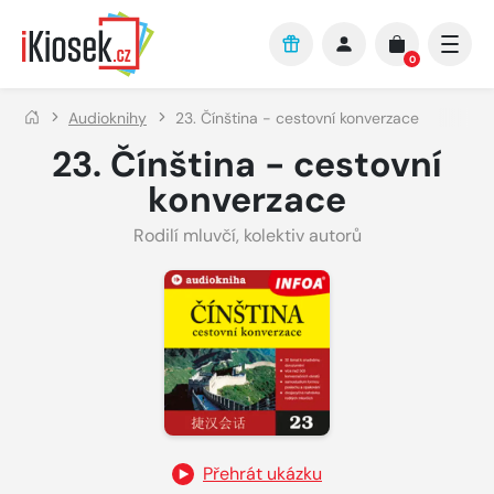
Přejít na hlavní obsah
0
Audioknihy
23. Čínština - cestovní konverzace
23. Čínština - cestovní
konverzace
Rodilí mluvčí
,
kolektiv autorů
Přehrát ukázku