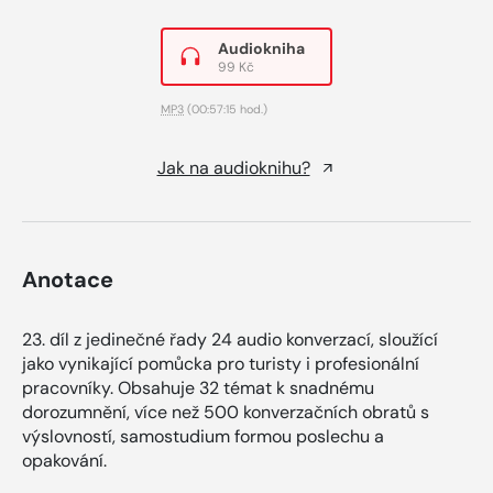
Audiokniha
99 Kč
MP3
(00:57:15 hod.)
Jak na audioknihu?
Anotace
23. díl z jedinečné řady 24 audio konverzací, sloužící
jako vynikající pomůcka pro turisty i profesionální
pracovníky. Obsahuje 32 témat k snadnému
dorozumnění, více než 500 konverzačních obratů s
výslovností, samostudium formou poslechu a
opakování.