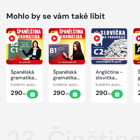
Mohlo by se vám také líbit
Španělská
Španělská
Angličtina -
gramatika
gramatika
slovíčka
B2, C1
B1
pro
kolektiv autorů
kolektiv autorů
kolektiv autorů
pokročilé
290
290
290
C1-C2
Kč
Kč
Kč
23. Čínštin