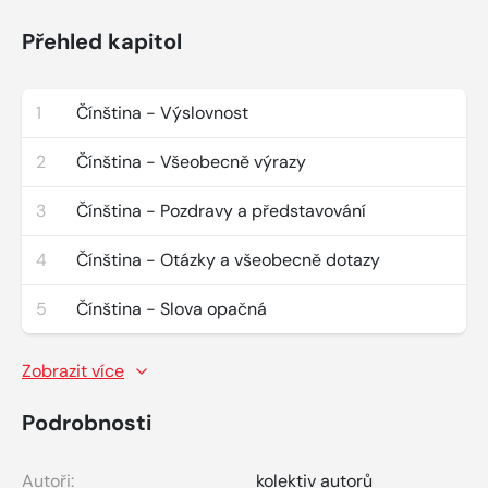
Přehled kapitol
1
Čínština - Výslovnost
2
Čínština - Všeobecně výrazy
3
Čínština - Pozdravy a představování
4
Čínština - Otázky a všeobecně dotazy
5
Čínština - Slova opačná
Zobrazit více
Podrobnosti
Autoři:
kolektiv autorů