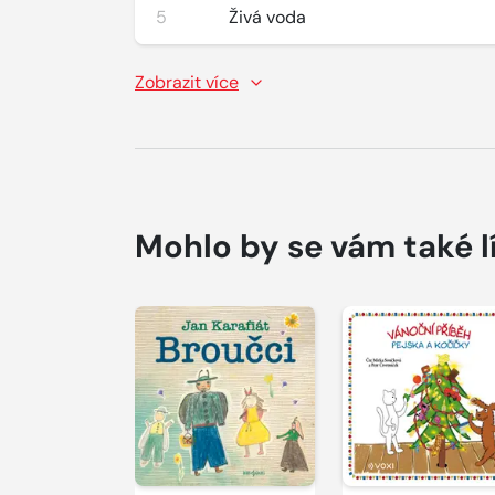
5
Živá voda
Zobrazit více
Mohlo by se vám také l
Přehrát
Přehrát
ukázku
ukázku