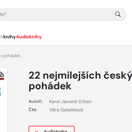
E-knihy
Audioknihy
ch pohádek
22 nejmilejších česk
pohádek
Autoři:
Karel Jaromír Erben
Čte:
Věra Galatíková
Audiokniha