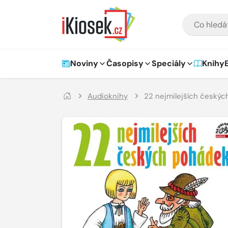
Přejít na hlavní obsah
VYHLEDÁVÁNÍ
Hlavní navigace
Noviny
Časopisy
Speciály
Knihy
Audioknihy
22 nejmilejších český