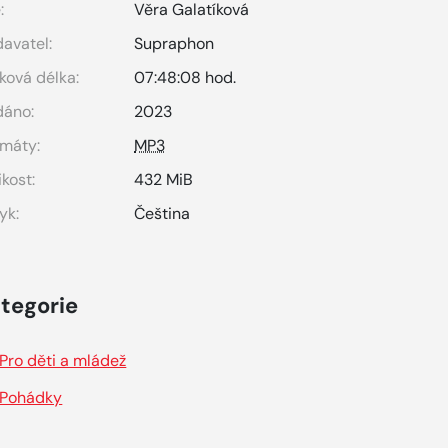
:
Věra Galatíková
avatel:
Supraphon
ková délka:
07:48:08 hod.
dáno:
2023
máty:
MP3
ikost:
432 MiB
yk:
Čeština
tegorie
Pro děti a mládež
Pohádky