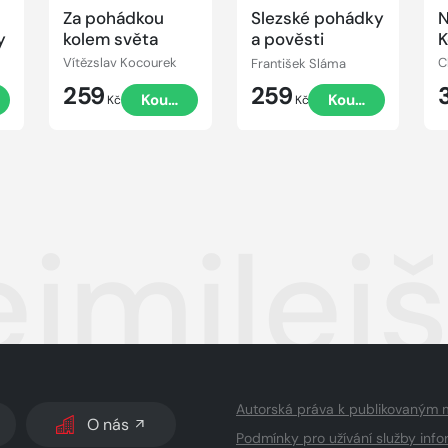
Za pohádkou
Slezské pohádky
N
y
kolem světa
a pověsti
K
Vítězslav Kocourek
František Sláma
C
259
259
t
Koupit
Koupit
Kč
Kč
ejmilej
Autorská práva k publikovaným 
O nás
Podmínky pro užívání služby info