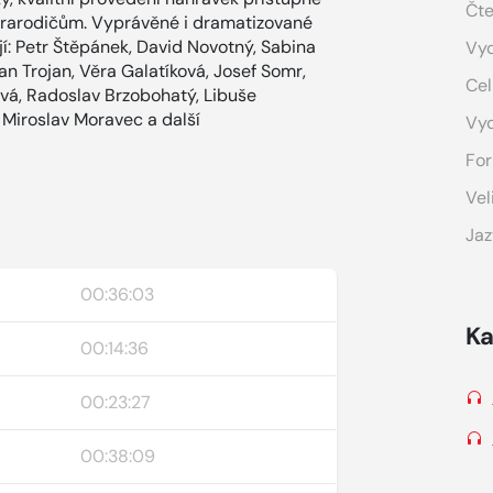
Čte
prarodičům. Vyprávěné i dramatizované
: Petr Štěpánek, David Novotný, Sabina
Vyd
an Trojan, Věra Galatíková, Josef Somr,
Cel
vá, Radoslav Brzobohatý, Libuše
 Miroslav Moravec a další
Vy
For
Vel
Jaz
00:36:03
Ka
00:14:36
00:23:27
00:38:09