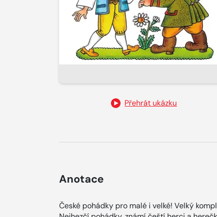
Přehrát ukázku
Anotace
České pohádky pro malé i velké! Velký kompl
Nejhezčí pohádky, známí čeští herci a herečk