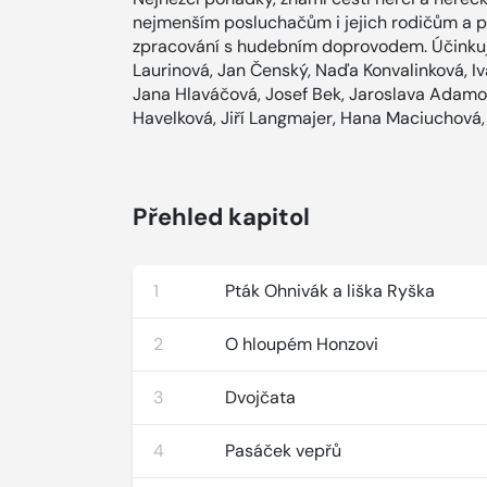
nejmenším posluchačům i jejich rodičům a 
zpracování s hudebním doprovodem. Účinkují
Laurinová, Jan Čenský, Naďa Konvalinková, Iv
Jana Hlaváčová, Josef Bek, Jaroslava Adamo
Havelková, Jiří Langmajer, Hana Maciuchová,
Přehled kapitol
1
Pták Ohnivák a liška Ryška
2
O hloupém Honzovi
3
Dvojčata
4
Pasáček vepřů