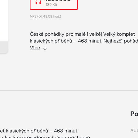
189 Kč
MP3
(07:48:08 hod.)
České pohádky pro malé i velké! Velký komplet
klasických příběhů – 468 minut. Nejhezčí pohádk
Více
Po
Aut
et klasických příběhů – 468 minut.
y, kvalitní provedení nahrávek přístupné