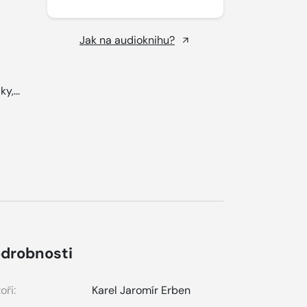
Jak na audioknihu?
y,...
drobnosti
oři:
Karel Jaromír Erben