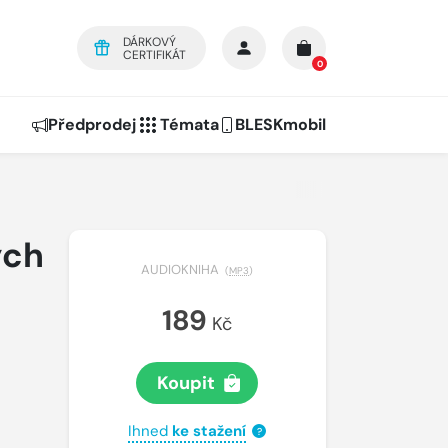
DÁRKOVÝ
CERTIFIKÁT
0
Předprodej
Témata
BLESKmobil
ých
AUDIOKNIHA
(
MP3
)
189
Kč
Koupit
Ihned
ke stažení
?