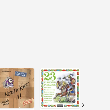
řehrát
kázku
Přehrát
Přehrát
ukázku
ukázku
Další