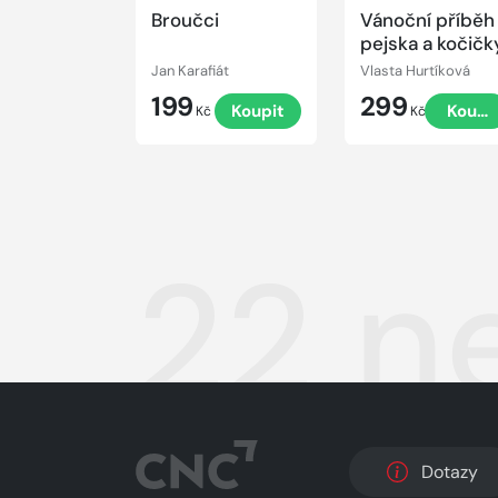
Broučci
Vánoční příběh
pejska a kočičk
Jan Karafiát
Vlasta Hurtíková
199
299
Koupit
Koupi
Kč
Kč
22 n
Dotazy