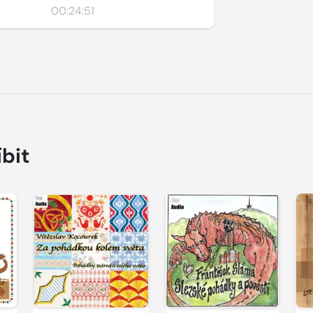
00:24:51
íbit
Přehrát
Přehrát
P
ukázku
ukázku
u