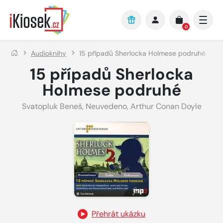
Přejít na hlavní obsah
0
Audioknihy
15 případů Sherlocka Holmese podruhé
15 případů Sherlocka
Holmese podruhé
Svatopluk Beneš
,
Neuvedeno
,
Arthur Conan Doyle
Přehrát ukázku