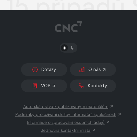
15 případů
PŘEPNOUT SVĚTLÝ/TMAVÝ REŽIM
Dotazy
O nás
VOP
Kontakty
Autorská práva k publikovaným materiálům
Podmínky pro užívání služby informační společnosti
Informace o zpracování osobních údajů
Jednotná kontaktní místa