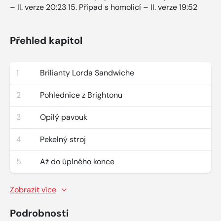
– II. verze 20:23 15. Případ s homolicí – II. verze 19:52
Přehled kapitol
1
Brilianty Lorda Sandwiche
2
Pohlednice z Brightonu
3
Opilý pavouk
4
Pekelný stroj
5
Až do úplného konce
Zobrazit více
Podrobnosti