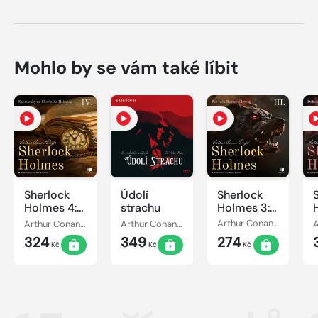
Mohlo by se vám také líbit
Sherlock
Údolí
Sherlock
Holmes 4:
strachu
Holmes 3:
Spomienky
Pes rodu
Arthur Conan Doyle
Arthur Conan Doyle
Arthur Conan Doyle
na
Baskervillovcov
324
349
274
Sherlocka
Kč
Kč
Kč
Holmesa