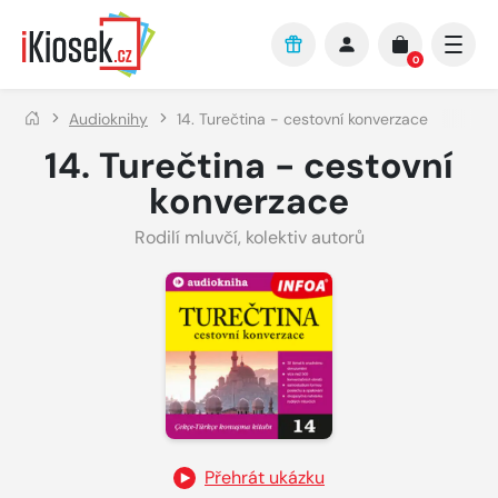
Přejít na hlavní obsah
0
Audioknihy
14. Turečtina - cestovní konverzace
14. Turečtina - cestovní
konverzace
Rodilí mluvčí
,
kolektiv autorů
Přehrát ukázku