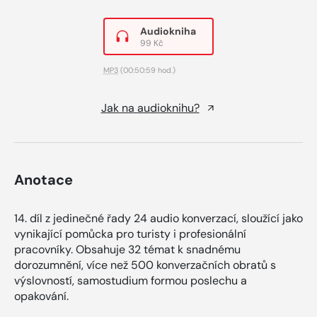
Audiokniha
99 Kč
MP3
(00:50:59 hod.)
Jak na audioknihu?
Anotace
14. díl z jedinečné řady 24 audio konverzací, sloužící jako
vynikající pomůcka pro turisty i profesionální
pracovníky. Obsahuje 32 témat k snadnému
dorozumnění, více než 500 konverzačních obratů s
výslovností, samostudium formou poslechu a
opakování.