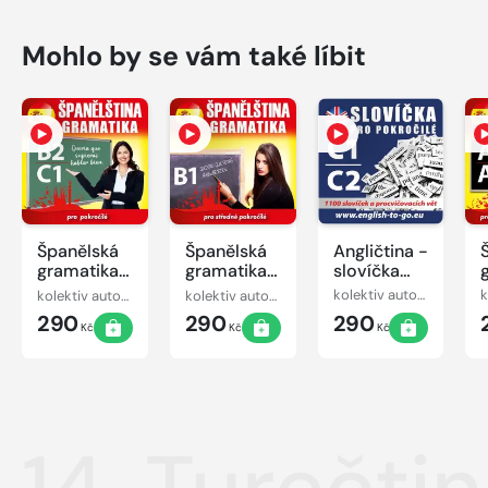
Mohlo by se vám také líbit
Španělská
Španělská
Angličtina -
gramatika
gramatika
slovíčka
B2, C1
B1
pro
kolektiv autorů
kolektiv autorů
kolektiv autorů
pokročilé
290
290
290
C1-C2
Kč
Kč
Kč
14. Turečti