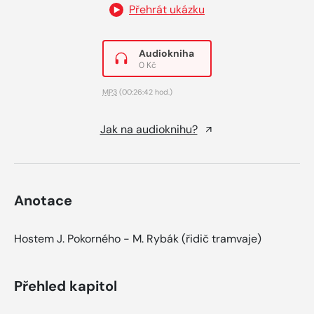
Přehrát ukázku
Audiokniha
0 Kč
MP3
(00:26:42 hod.)
Jak na audioknihu?
Anotace
Hostem J. Pokorného - M. Rybák (řidič tramvaje)
Přehled kapitol