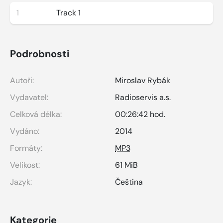
1
Track 1
Podrobnosti
Autoři:
Miroslav Rybák
Vydavatel:
Radioservis a.s.
Celková délka:
00:26:42 hod.
Vydáno:
2014
Formáty:
MP3
Velikost:
61 MiB
Jazyk:
Čeština
Kategorie