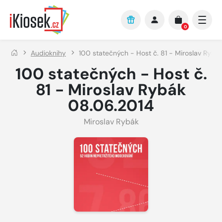
Přejít na hlavní obsah
0
Audioknihy
100 statečných - Host č. 81 - Miroslav Rybá
100 statečných - Host č.
81 - Miroslav Rybák
08.06.2014
Miroslav Rybák