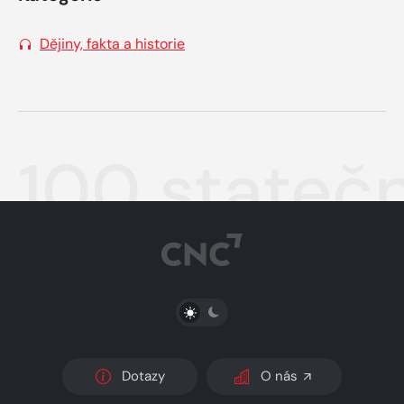
Dějiny, fakta a historie
100 statečn
PŘEPNOUT SVĚTLÝ/TMAVÝ REŽIM
Dotazy
O nás