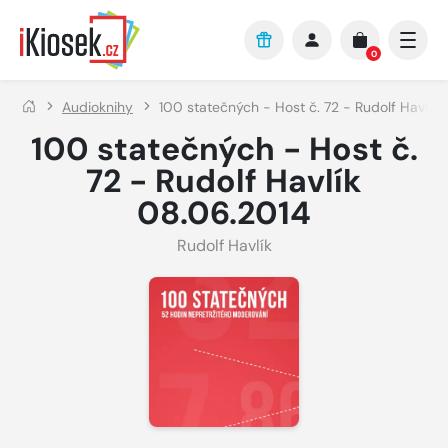
Přejít na hlavní obsah
0
Audioknihy
100 statečných - Host č. 72 - Rudolf Havlík
100 statečných - Host č.
72 - Rudolf Havlík
08.06.2014
Rudolf Havlík