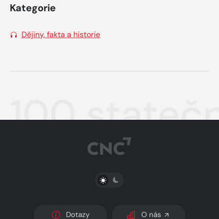
Kategorie
Dějiny, fakta a historie
100 statečn
PŘEPNOUT SVĚTLÝ/TMAVÝ REŽIM
Dotazy
O nás