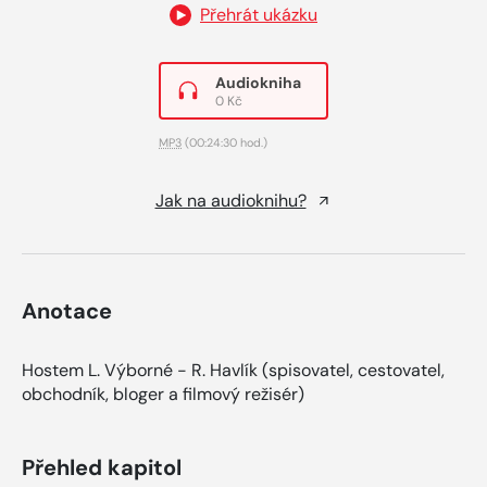
Přehrát ukázku
Audiokniha
0 Kč
MP3
(00:24:30 hod.)
Jak na audioknihu?
Anotace
Hostem L. Výborné - R. Havlík (spisovatel, cestovatel,
obchodník, bloger a filmový režisér)
Přehled kapitol