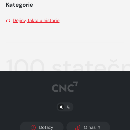
Kategorie
Dějiny, fakta a historie
100 statečn
PŘEPNOUT SVĚTLÝ/TMAVÝ REŽIM
Dotazy
O nás