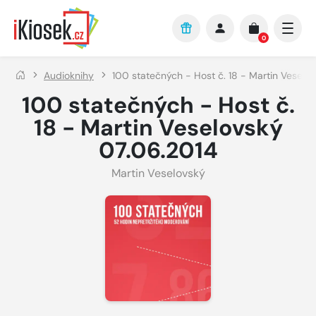
Přejít na hlavní obsah
0
Audioknihy
100 statečných - Host č. 18 - Martin Veselo
100 statečných - Host č.
18 - Martin Veselovský
07.06.2014
Martin Veselovský