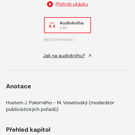
Přehrát ukázku
Audiokniha
0 Kč
MP3
(00:19:40 hod.)
Jak na audioknihu?
Anotace
Hostem J. Pokorného - M. Veselovský (moderátor
publicistických pořadů)
Přehled kapitol