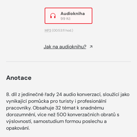
Audiokniha
99 Kč
MP3
(00:53:11 hod.)
Jak na audioknihu?
Anotace
8. díl z jedinečné řady 24 audio konverzací, sloužící jako
vynikající pomůcka pro turisty i profesionální
pracovníky. Obsahuje 32 témat k snadnému
dorozumnění, více než 500 konverzačních obratů s
výslovností, samostudium formou poslechu a
opakování.