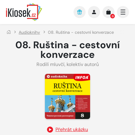
Přejít na hlavní obsah
0
Audioknihy
08. Ruština - cestovní konverzace
08. Ruština - cestovní
konverzace
Rodilí mluvčí
,
kolektiv autorů
Přehrát ukázku