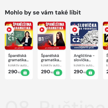
Mohlo by se vám také líbit
Španělská
Španělská
Angličtina -
gramatika
gramatika
slovíčka
B2, C1
B1
pro
kolektiv autorů
kolektiv autorů
kolektiv autorů
pokročilé
290
290
290
C1-C2
Kč
Kč
Kč
08. Ruština