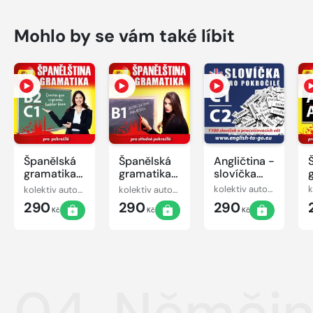
Mohlo by se vám také líbit
Španělská
Španělská
Angličtina -
gramatika
gramatika
slovíčka
B2, C1
B1
pro
kolektiv autorů
kolektiv autorů
kolektiv autorů
pokročilé
290
290
290
C1-C2
Kč
Kč
Kč
04. Němčin