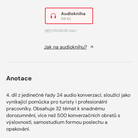
Audiokniha
99 Kč
MP3
(00:46:06 hod.)
Jak na audioknihu?
Anotace
4. díl z jedinečné řady 24 audio konverzací, sloužící jako
vynikající pomůcka pro turisty i profesionální
pracovníky. Obsahuje 32 témat k snadnému
dorozumnění, více než 500 konverzačních obratů s
výslovností, samostudium formou poslechu a
opakování.