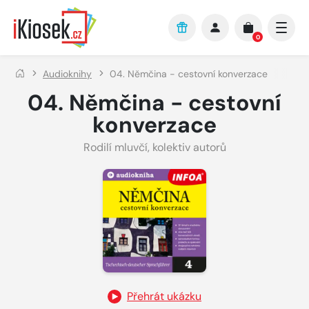
Přejít na hlavní obsah
0
Audioknihy
04. Němčina - cestovní konverzace
04. Němčina - cestovní
konverzace
Rodilí mluvčí
,
kolektiv autorů
Přehrát ukázku