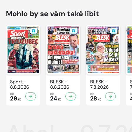
Mohlo by se vám také líbit
Sport -
BLESK -
BLESK -
8.8.2026
8.8.2026
7.8.2026
od
od
od
29
24
28
Kč
Kč
Kč