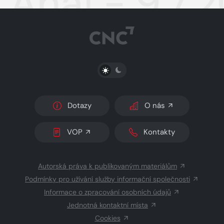
Aha! - 9.7.
PŘEPNOUT SVĚTLÝ/TMAVÝ REŽIM
Dotazy
O nás
VOP
Kontakty
Autorská práva k publikovaným materiálům
Podmínky pro užívání služby informační společnosti
Informace o zpracování osobních údajů
Jednotná kontaktní místa
Cookies