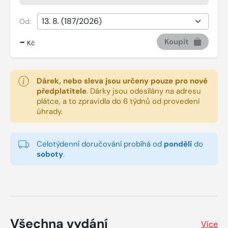
Od:
-
Koupit
Kč
Dárek, nebo sleva jsou určeny pouze pro nové
předplatitele
.
Dárky jsou odesílány na adresu
plátce, a to zpravidla do 6 týdnů od provedení
úhrady.
Celotýdenní doručování probíhá od
pondělí
do
soboty
.
Všechna vydání
Více