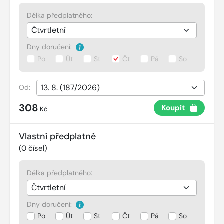
Délka předplatného:
Dny doručení:
Po
Út
St
Čt
Pá
So
Od:
308
Koupit
Kč
Vlastní předplatné
(
0
čísel)
Délka předplatného:
Dny doručení:
Po
Út
St
Čt
Pá
So