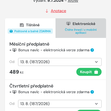
Vydání:
9.7.2024
–
Archiv
Anotace
Elektronické
Tištěné
Čtěte ihned i v mobilní
Poštovné a balné ZDARMA
aplikaci
Měsíční předplatné
+
Bonus navíc - elektronická verze zdarma
?
Od:
489
Koupit
Kč
Čtvrtletní předplatné
+
Bonus navíc - elektronická verze zdarma
?
Od: