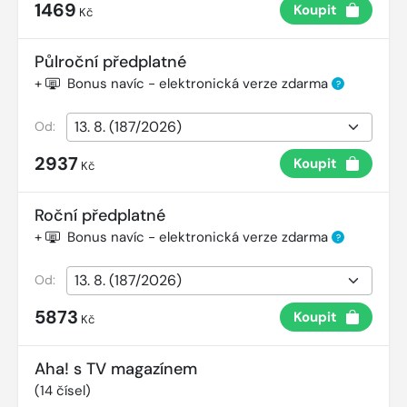
1469
Koupit
Kč
Půlroční předplatné
+
Bonus navíc - elektronická verze zdarma
?
Od:
2937
Koupit
Kč
Roční předplatné
+
Bonus navíc - elektronická verze zdarma
?
Od:
5873
Koupit
Kč
Aha! s TV magazínem
(
14
čísel)