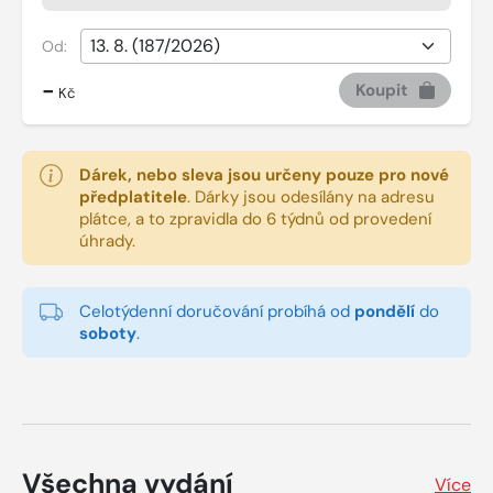
Od:
-
Koupit
Kč
Dárek, nebo sleva jsou určeny pouze pro nové
předplatitele
.
Dárky jsou odesílány na adresu
plátce, a to zpravidla do 6 týdnů od provedení
úhrady.
Celotýdenní doručování probíhá od
pondělí
do
soboty
.
Všechna vydání
Více