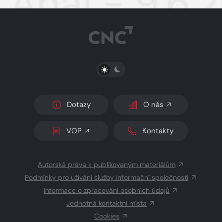
Aha! - 9.6.
PŘEPNOUT SVĚTLÝ/TMAVÝ REŽIM
Dotazy
O nás
VOP
Kontakty
Autorská práva k publikovaným materiálům
Podmínky pro užívání služby informační společnosti
Informace o zpracování osobních údajů
Jednotná kontaktní místa
Cookies