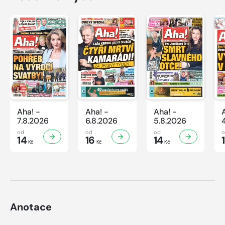
Aha! -
Aha! -
Aha! -
7.8.2026
6.8.2026
5.8.2026
od
od
od
14
16
14
Kč
Kč
Kč
Anotace