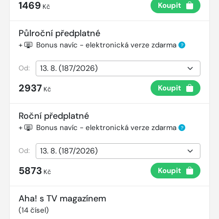
1469
Koupit
Kč
Půlroční předplatné
+
Bonus navíc - elektronická verze zdarma
?
Od:
2937
Koupit
Kč
Roční předplatné
+
Bonus navíc - elektronická verze zdarma
?
Od:
5873
Koupit
Kč
Aha! s TV magazínem
(
14
čísel)