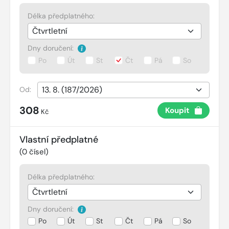
Délka předplatného:
Dny doručení:
Po
Út
St
Čt
Pá
So
Od:
308
Koupit
Kč
Vlastní předplatné
(
0
čísel)
Délka předplatného:
Dny doručení:
Po
Út
St
Čt
Pá
So