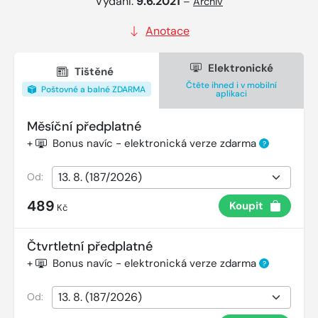
Vydání:
9.6.2021
–
Archiv
Anotace
Elektronické
Tištěné
Čtěte ihned i v mobilní
Poštovné a balné ZDARMA
aplikaci
Měsíční předplatné
+
Bonus navíc - elektronická verze zdarma
?
Od:
489
Koupit
Kč
Čtvrtletní předplatné
+
Bonus navíc - elektronická verze zdarma
?
Od: