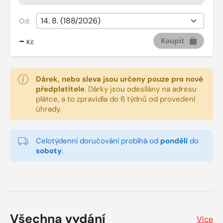
Od:
-
Koupit
Kč
Dárek, nebo sleva jsou určeny pouze pro nové
předplatitele
.
Dárky jsou odesílány na adresu
plátce, a to zpravidla do 6 týdnů od provedení
úhrady.
Celotýdenní doručování probíhá od
pondělí
do
soboty
.
Všechna vydání
Více