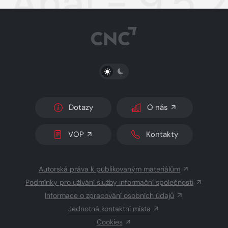
Aha! - 9.5.
PŘEPNOUT SVĚTLÝ/TMAVÝ REŽIM
Dotazy
O nás
VOP
Kontakty
Autorská práva k publikovaným materiálům
Podmínky pro užívání služby informační společnosti
Informace o zpracování osobních údajů
Jednotná kontaktní místa
Cookies