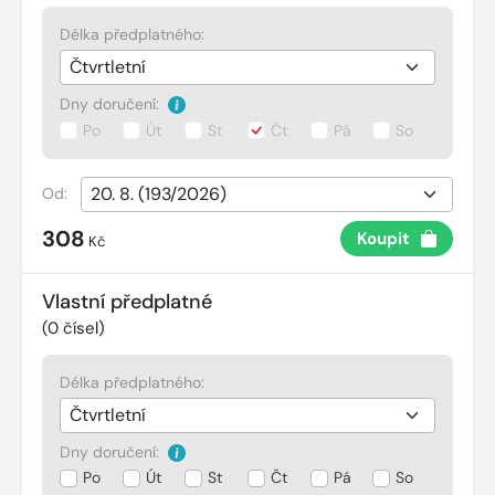
Délka předplatného:
Dny doručení:
Po
Út
St
Čt
Pá
So
Od:
308
Koupit
Kč
Vlastní předplatné
(
0
čísel)
Délka předplatného:
Dny doručení:
Po
Út
St
Čt
Pá
So