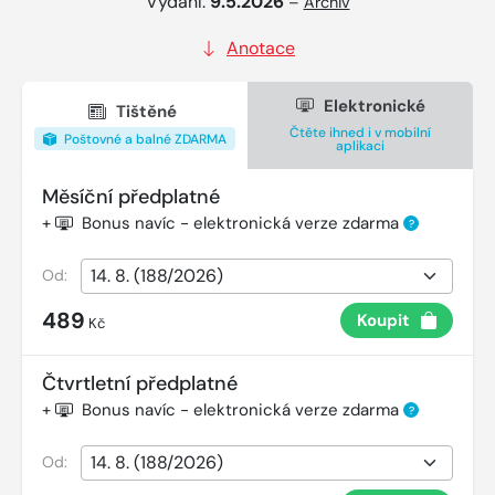
Vydání:
9.5.2026
–
Archiv
Anotace
Elektronické
Tištěné
Čtěte ihned i v mobilní
Poštovné a balné ZDARMA
aplikaci
Měsíční předplatné
+
Bonus navíc - elektronická verze zdarma
?
Od:
489
Koupit
Kč
Čtvrtletní předplatné
+
Bonus navíc - elektronická verze zdarma
?
Od: