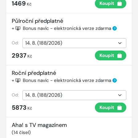
1469
Koupit
Kč
Půlroční předplatné
+
Bonus navíc - elektronická verze zdarma
?
Od:
2937
Koupit
Kč
Roční předplatné
+
Bonus navíc - elektronická verze zdarma
?
Od:
5873
Koupit
Kč
Aha! s TV magazínem
(
14
čísel)