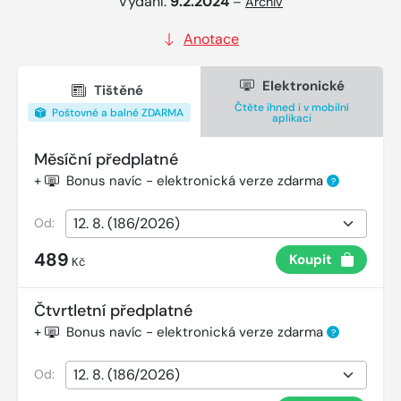
Vydání:
9.2.2024
–
Archiv
Anotace
Elektronické
Tištěné
Čtěte ihned i v mobilní
Poštovné a balné ZDARMA
aplikaci
Měsíční předplatné
+
Bonus navíc - elektronická verze zdarma
?
Od:
489
Koupit
Kč
Čtvrtletní předplatné
+
Bonus navíc - elektronická verze zdarma
?
Od: