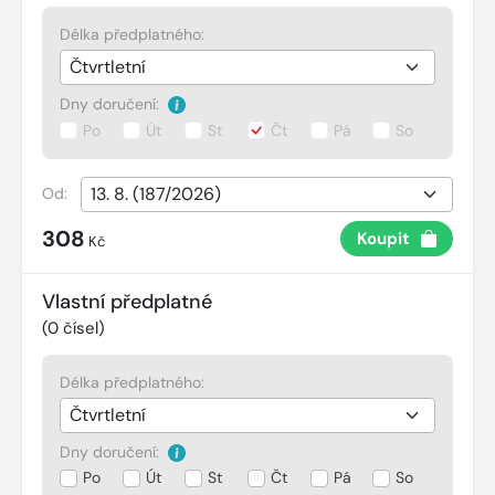
Délka předplatného:
Dny doručení:
Po
Út
St
Čt
Pá
So
Od:
308
Koupit
Kč
Vlastní předplatné
(
0
čísel)
Délka předplatného:
Dny doručení:
Po
Út
St
Čt
Pá
So