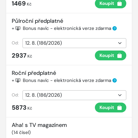
1469
Koupit
Kč
Půlroční předplatné
+
Bonus navíc - elektronická verze zdarma
?
Od:
2937
Koupit
Kč
Roční předplatné
+
Bonus navíc - elektronická verze zdarma
?
Od:
5873
Koupit
Kč
Aha! s TV magazínem
(
14
čísel)