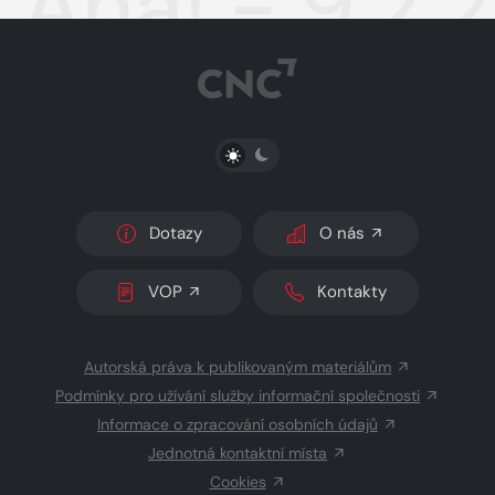
Aha! - 9.2.
PŘEPNOUT SVĚTLÝ/TMAVÝ REŽIM
Dotazy
O nás
VOP
Kontakty
Autorská práva k publikovaným materiálům
Podmínky pro užívání služby informační společnosti
Informace o zpracování osobních údajů
Jednotná kontaktní místa
Cookies