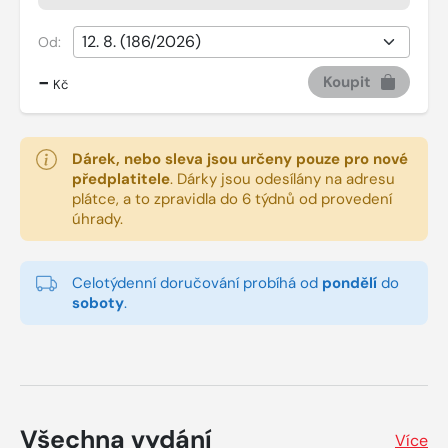
Od:
-
Koupit
Kč
Dárek, nebo sleva jsou určeny pouze pro nové
předplatitele
.
Dárky jsou odesílány na adresu
plátce, a to zpravidla do 6 týdnů od provedení
úhrady.
Celotýdenní doručování probíhá od
pondělí
do
soboty
.
Všechna vydání
Více