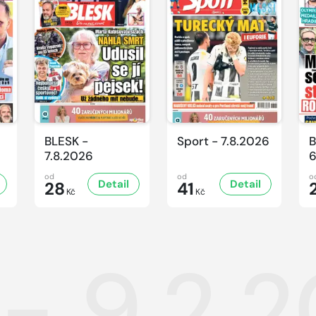
BLESK -
Sport - 7.8.2026
B
7.8.2026
6
od
od
o
Detail
Detail
28
41
Kč
Kč
 - 9.2.