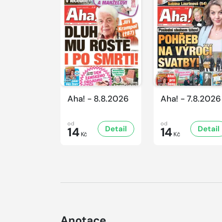
Aha! - 8.8.2026
Aha! - 7.8.2026
od
od
Detail
Detail
14
14
Kč
Kč
Anotace