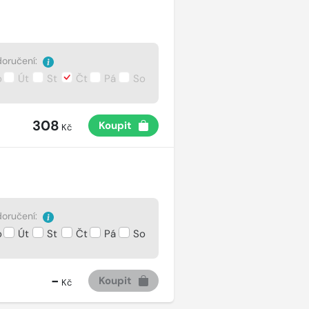
oručení:
o
Út
St
Čt
Pá
So
308
Koupit
Kč
oručení:
o
Út
St
Čt
Pá
So
-
Koupit
Kč