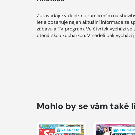
Zpravodajský deník se zaměřením na showby
let a obsahuje nejen aktuální informace ze spol
zábavu a TV program. Ve čtvrtek vychází se
čtenářskou kuchařkou. V neděli pak vychází
Mohlo by se vám také l
S DÁRKEM
S DÁRKE