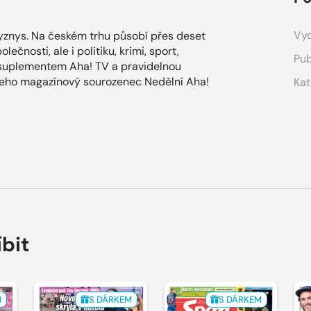
Vyd
znys. Na českém trhu působí přes deset
ečnosti, ale i politiku, krimi, sport,
Pub
 suplementem Aha! TV a pravidelnou
 jeho magazínový sourozenec Nedělní Aha!
Kat
íbit
M
S DÁRKEM
S DÁRKEM