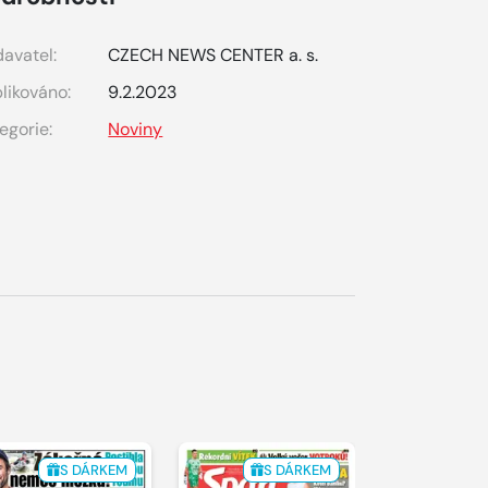
avatel:
CZECH NEWS CENTER a. s.
likováno:
9.2.2023
egorie:
Noviny
S DÁRKEM
S DÁRKEM
S 