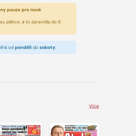
eny pouze pro nové
u plátce, a to zpravidla do 6
bíhá od
pondělí
do
soboty
.
Více