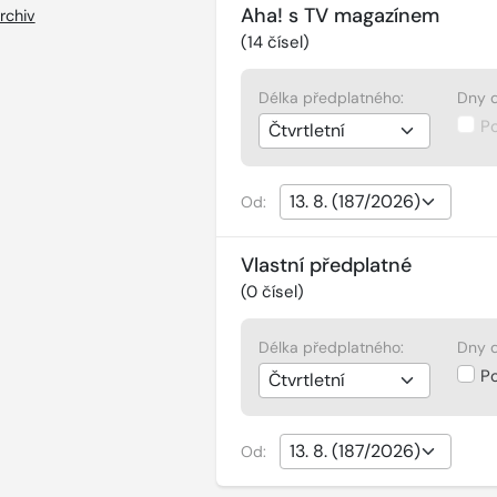
Aha! s TV magazínem
rchiv
(
14
čísel)
Délka předplatného:
Dny d
P
Od:
Vlastní předplatné
(
0
čísel)
Délka předplatného:
Dny d
P
Od: