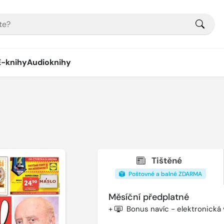
E-knihy
Audioknihy
Tištěné
Poštovné a balné ZDARMA
Měsíční předplatné
+
Bonus navíc - elektronická