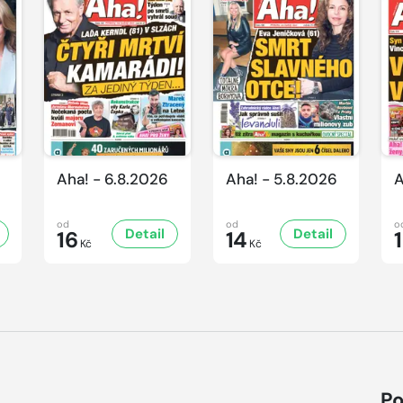
Aha! - 6.8.2026
Aha! - 5.8.2026
A
od
od
o
Detail
Detail
16
14
Kč
Kč
Po