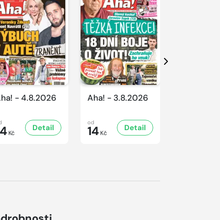
Další
ha! - 4.8.2026
Aha! - 3.8.2026
Aha! - 1.8
d
od
od
Detail
Detail
D
14
14
14
Kč
Kč
Kč
drobnosti