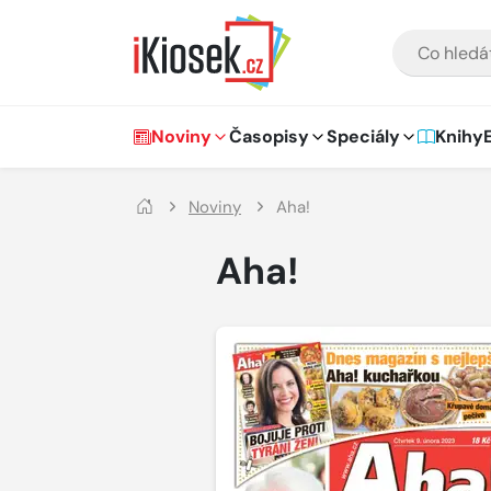
Přejít na hlavní obsah
VYHLEDÁVÁNÍ
Hlavní navigace
Noviny
Časopisy
Speciály
Knihy
Noviny
Aha!
Aha!