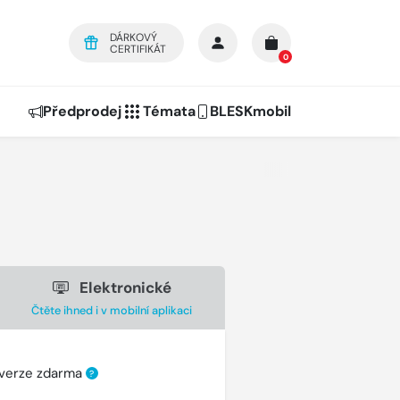
DÁRKOVÝ
CERTIFIKÁT
0
Předprodej
Témata
BLESKmobil
Elektronické
Čtěte ihned i v mobilní aplikaci
 verze zdarma
?