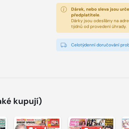
Dárek, nebo sleva jsou urč
předplatitele
.
Dárky jsou odesílány na adres
týdnů od provedení úhrady.
Celotýdenní doručování pro
aké kupují)