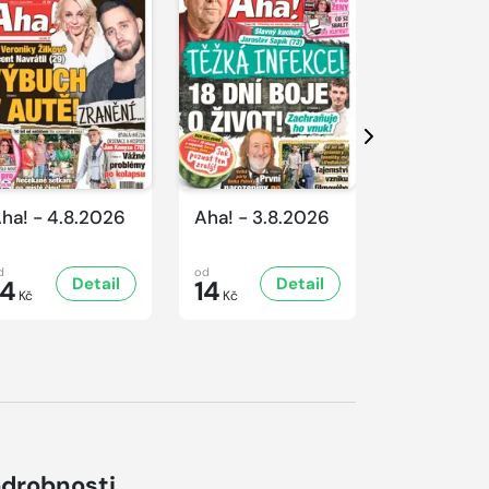
Další
ha! - 4.8.2026
Aha! - 3.8.2026
Aha! - 1.8
d
od
od
Detail
Detail
D
14
14
14
Kč
Kč
Kč
drobnosti