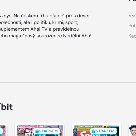
Vyd
znys. Na českém trhu působí přes deset
ečnosti, ale i politiku, krimi, sport,
Pub
 suplementem Aha! TV a pravidelnou
 jeho magazínový sourozenec Nedělní Aha!
Kat
íbit
M
S DÁRKEM
S DÁRKEM