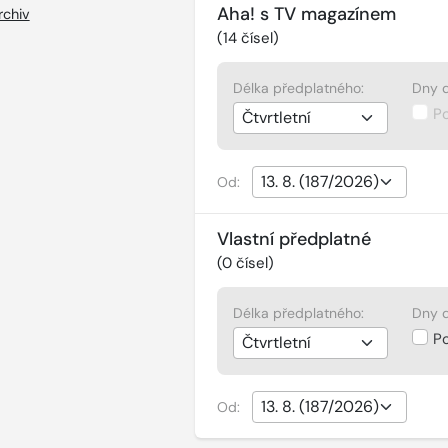
Aha! s TV magazínem
rchiv
(
14
čísel)
Délka předplatného:
Dny d
P
Od:
Vlastní předplatné
(
0
čísel)
Délka předplatného:
Dny d
P
Od: