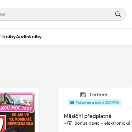
E-knihy
Audioknihy
Tištěné
Poštovné a balné ZDARMA
Měsíční předplatné
+
Bonus navíc - elektronická