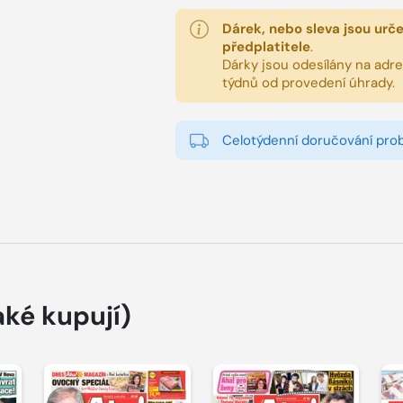
Dárek, nebo sleva jsou urč
předplatitele
.
Dárky jsou odesílány na adres
týdnů od provedení úhrady.
Celotýdenní doručování pro
aké kupují)