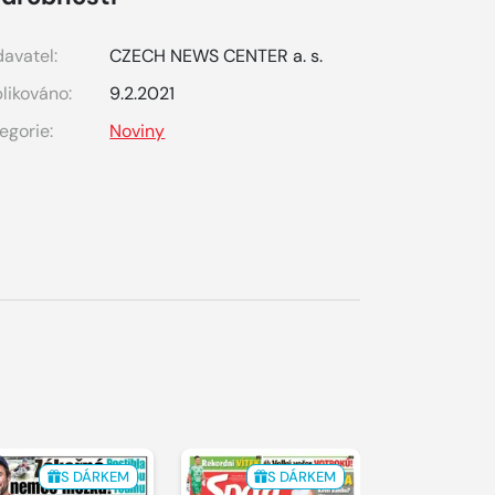
avatel:
CZECH NEWS CENTER a. s.
likováno:
9.2.2021
egorie:
Noviny
S DÁRKEM
S DÁRKEM
S 