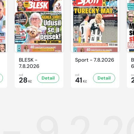
BLESK -
Sport - 7.8.2026
B
7.8.2026
6
od
od
o
Detail
Detail
28
41
Kč
Kč
- 9.2.2