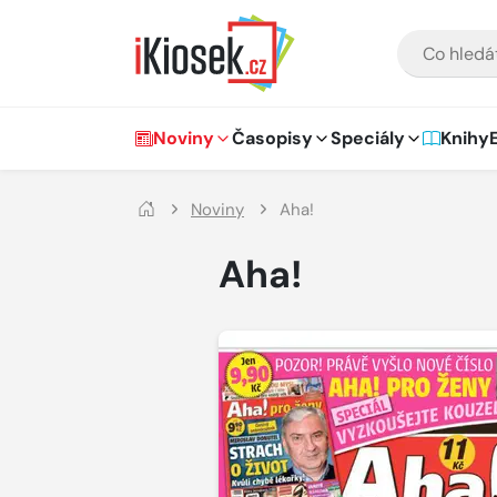
Přejít na hlavní obsah
VYHLEDÁVÁNÍ
Hlavní navigace
Noviny
Časopisy
Speciály
Knihy
Noviny
Aha!
Aha!