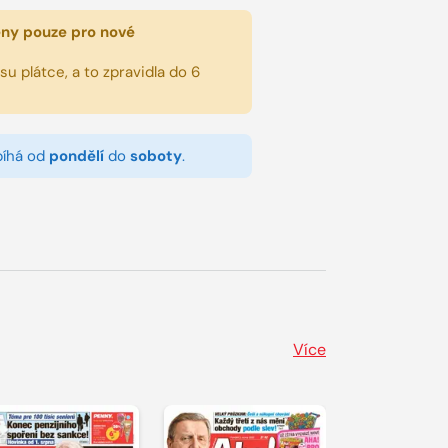
eny pouze pro nové
u plátce, a to zpravidla do 6
bíhá od
pondělí
do
soboty
.
Více