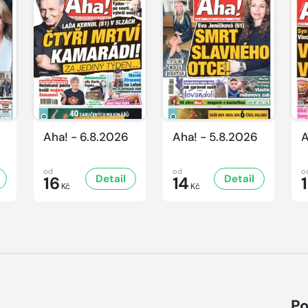
Aha! - 6.8.2026
Aha! - 5.8.2026
A
od
od
o
Detail
Detail
16
14
Kč
Kč
Po