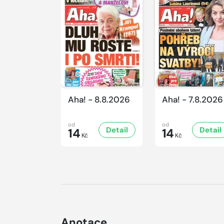
Aha! - 8.8.2026
Aha! - 7.8.2026
od
od
Detail
Detail
14
14
Kč
Kč
Anotace