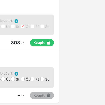
oručení:
o
Út
St
Čt
Pá
So
308
Koupit
Kč
oručení:
o
Út
St
Čt
Pá
So
-
Koupit
Kč