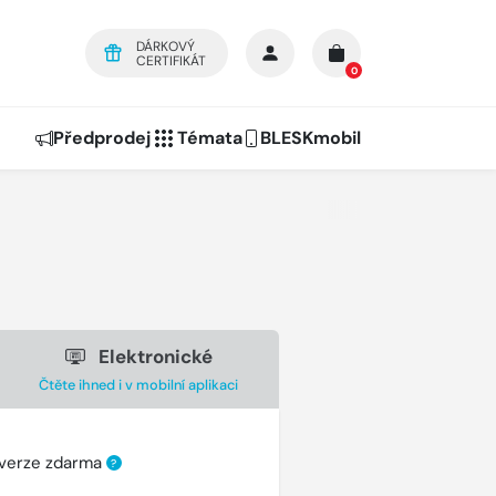
DÁRKOVÝ
CERTIFIKÁT
0
Předprodej
Témata
BLESKmobil
Elektronické
Čtěte ihned i v mobilní aplikaci
 verze zdarma
?