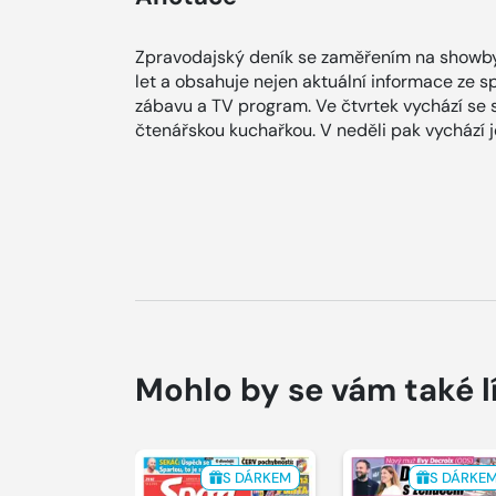
Zpravodajský deník se zaměřením na showby
let a obsahuje nejen aktuální informace ze spol
zábavu a TV program. Ve čtvrtek vychází se
čtenářskou kuchařkou. V neděli pak vychází
Mohlo by se vám také l
S DÁRKEM
S DÁRKE