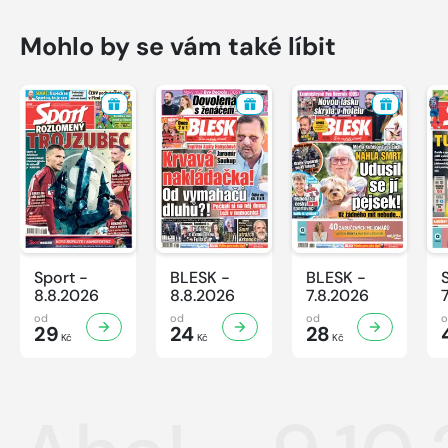
Mohlo by se vám také líbit
Sport -
BLESK -
BLESK -
8.8.2026
8.8.2026
7.8.2026
od
od
od
29
24
28
Kč
Kč
Kč