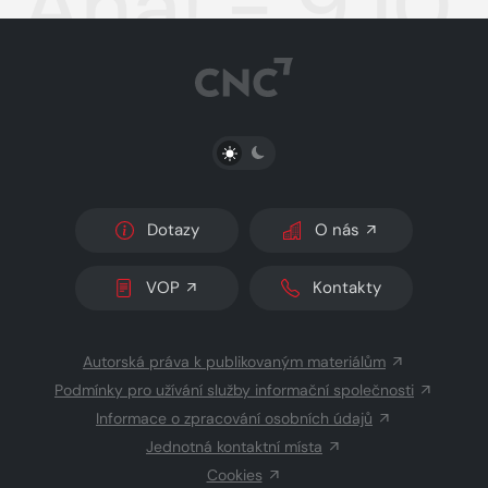
Aha! - 9.10
PŘEPNOUT SVĚTLÝ/TMAVÝ REŽIM
Dotazy
O nás
VOP
Kontakty
Autorská práva k publikovaným materiálům
Podmínky pro užívání služby informační společnosti
Informace o zpracování osobních údajů
Jednotná kontaktní místa
Cookies