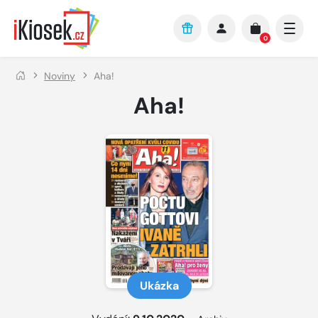
Přejít na hlavní obsah
0
Noviny
Aha!
Aha!
Ukázka