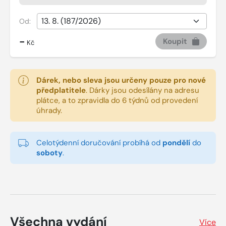
Od:
-
Koupit
Kč
Dárek, nebo sleva jsou určeny pouze pro nové
předplatitele
.
Dárky jsou odesílány na adresu
plátce, a to zpravidla do 6 týdnů od provedení
úhrady.
Celotýdenní doručování probíhá od
pondělí
do
soboty
.
Všechna vydání
Více