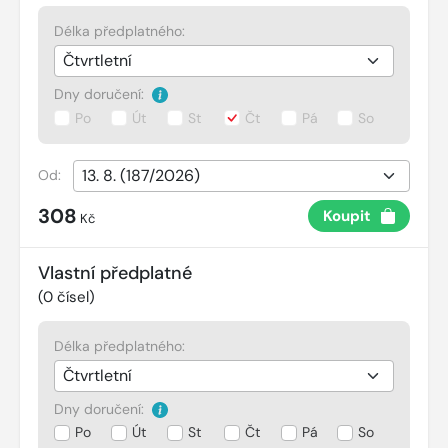
Délka předplatného:
Dny doručení:
Po
Út
St
Čt
Pá
So
Od:
308
Koupit
Kč
Vlastní předplatné
(
0
čísel)
Délka předplatného:
Dny doručení:
Po
Út
St
Čt
Pá
So