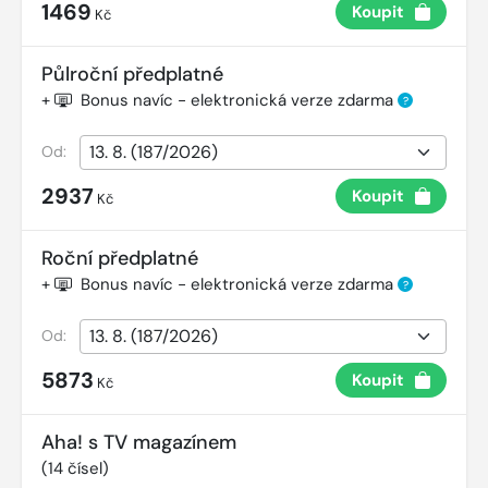
1469
Koupit
Kč
Půlroční předplatné
+
Bonus navíc - elektronická verze zdarma
?
Od:
2937
Koupit
Kč
Roční předplatné
+
Bonus navíc - elektronická verze zdarma
?
Od:
5873
Koupit
Kč
Aha! s TV magazínem
(
14
čísel)