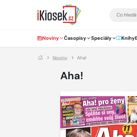
Přejít na hlavní obsah
VYHLEDÁVÁNÍ
Hlavní navigace
Noviny
Časopisy
Speciály
Knihy
Noviny
Aha!
Aha!