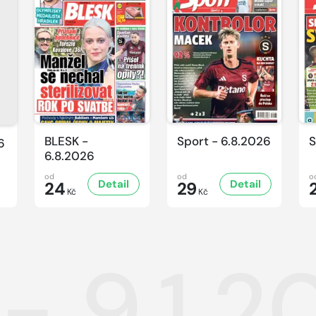
BLESK -
Sport - 6.8.2026
S
6
6.8.2026
od
od
o
Detail
Detail
24
29
Kč
Kč
- 9.1.2