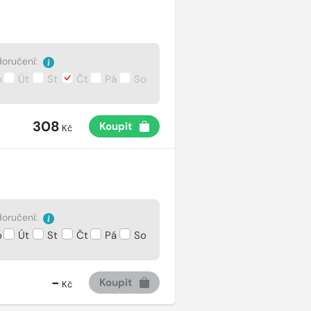
oručení:
o
Út
St
Čt
Pá
So
308
Koupit
Kč
oručení:
o
Út
St
Čt
Pá
So
-
Koupit
Kč