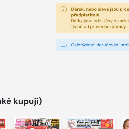
Dárek, nebo sleva jsou urč
předplatitele
.
Dárky jsou odesílány na adres
týdnů od provedení úhrady.
Celotýdenní doručování pro
aké kupují)