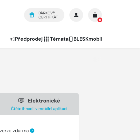
DÁRKOVÝ
CERTIFIKÁT
0
Předprodej
Témata
BLESKmobil
Elektronické
Čtěte ihned i v mobilní aplikaci
 verze zdarma
?