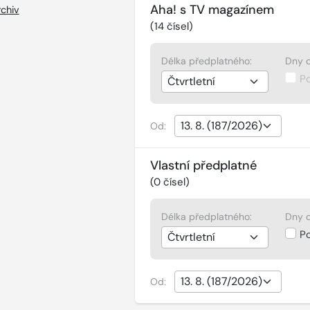
Aha! s TV magazínem
chiv
(
14
čísel)
Délka předplatného:
Dny d
P
Od:
Vlastní předplatné
(
0
čísel)
Délka předplatného:
Dny d
P
Od: