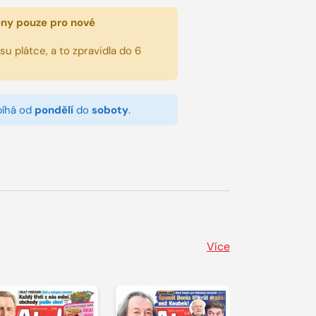
eny pouze pro nové
u plátce, a to zpravidla do 6
bíhá od
pondělí
do
soboty
.
Více