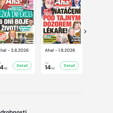
Další
ha! - 3.8.2026
Aha! - 1.8.2026
Aha! - 31.
d
od
od
Detail
Detail
D
14
14
14
Kč
Kč
Kč
drobnosti