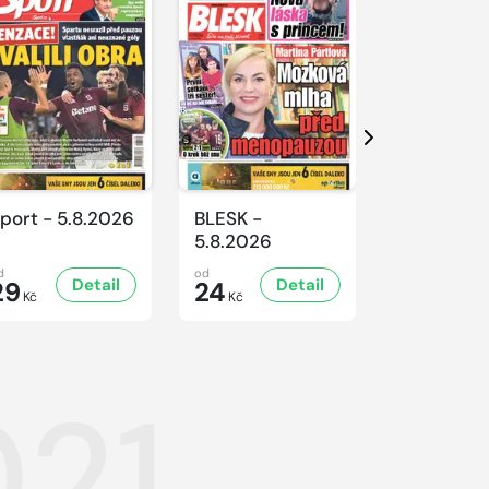
Další
port - 5.8.2026
BLESK -
BLESK -
5.8.2026
4.8.2026
d
od
od
Detail
Detail
D
29
24
24
Kč
Kč
Kč
021