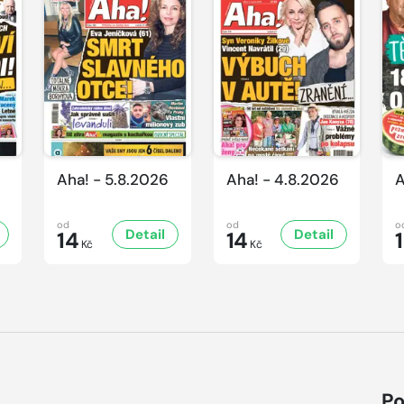
Aha! - 5.8.2026
Aha! - 4.8.2026
A
od
od
o
Detail
Detail
14
14
Kč
Kč
Po