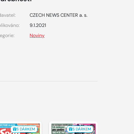
avatel:
CZECH NEWS CENTER a. s.
likováno:
9.1.2021
egorie:
Noviny
S DÁRKEM
S DÁRKEM
S 