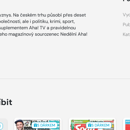
Vyd
znys. Na českém trhu působí přes deset
ečnosti, ale i politiku, krimi, sport,
Pub
 suplementem Aha! TV a pravidelnou
 jeho magazínový sourozenec Nedělní Aha!
Kat
íbit
S DÁRKEM
S DÁRKEM
M