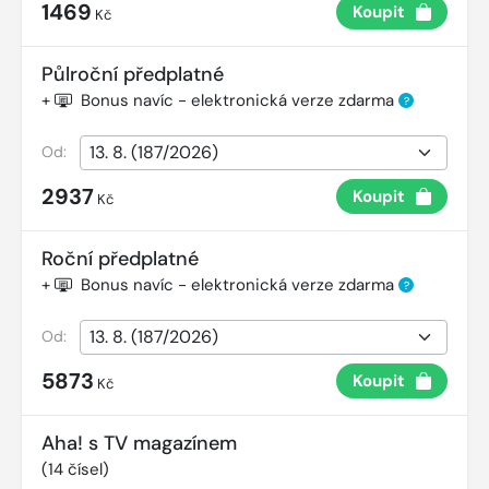
1469
Koupit
Kč
Půlroční předplatné
+
Bonus navíc - elektronická verze zdarma
?
Od:
2937
Koupit
Kč
Roční předplatné
+
Bonus navíc - elektronická verze zdarma
?
Od:
5873
Koupit
Kč
Aha! s TV magazínem
(
14
čísel)