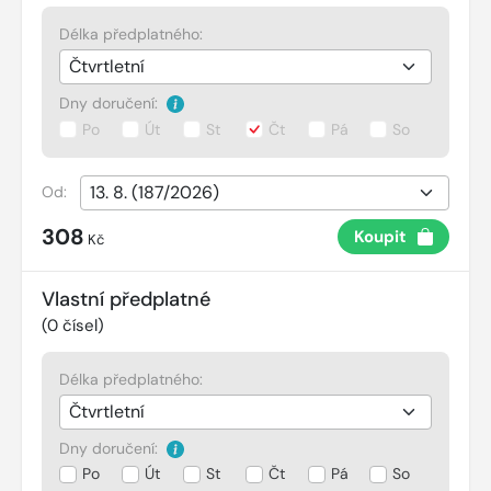
Délka předplatného:
Dny doručení:
Po
Út
St
Čt
Pá
So
Od:
308
Koupit
Kč
Vlastní předplatné
(
0
čísel)
Délka předplatného:
Dny doručení:
Po
Út
St
Čt
Pá
So