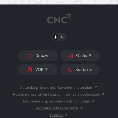
Aha! - 8.7.
PŘEPNOUT SVĚTLÝ/TMAVÝ REŽIM
Dotazy
O nás
VOP
Kontakty
Autorská práva k publikovaným materiálům
Podmínky pro užívání služby informační společnosti
Informace o zpracování osobních údajů
Jednotná kontaktní místa
Cookies