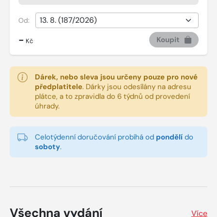
Od:
-
Koupit
Kč
Dárek, nebo sleva jsou určeny pouze pro nové
předplatitele
.
Dárky jsou odesílány na adresu
plátce, a to zpravidla do 6 týdnů od provedení
úhrady.
Celotýdenní doručování probíhá od
pondělí
do
soboty
.
Všechna vydání
Více