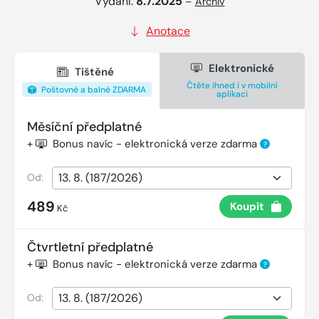
Vydání:
8.7.2025
–
Archiv
Anotace
Elektronické
Tištěné
Čtěte ihned i v mobilní
Poštovné a balné ZDARMA
aplikaci
Měsíční předplatné
+
Bonus navíc - elektronická verze zdarma
?
Od:
489
Koupit
Kč
Čtvrtletní předplatné
+
Bonus navíc - elektronická verze zdarma
?
Od: