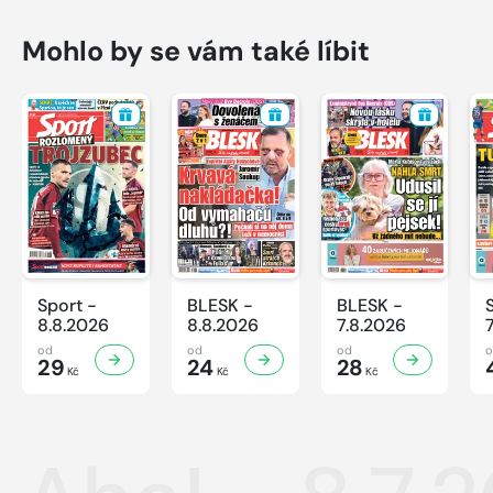
Mohlo by se vám také líbit
Sport -
BLESK -
BLESK -
8.8.2026
8.8.2026
7.8.2026
od
od
od
29
24
28
Kč
Kč
Kč