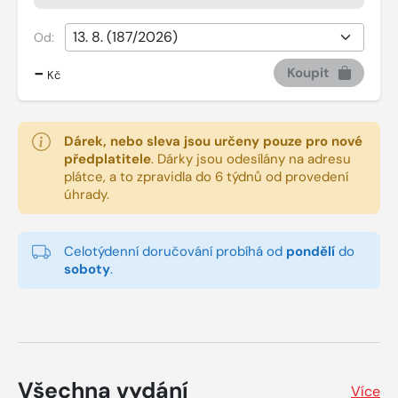
Od:
-
Koupit
Kč
Dárek, nebo sleva jsou určeny pouze pro nové
předplatitele
.
Dárky jsou odesílány na adresu
plátce, a to zpravidla do 6 týdnů od provedení
úhrady.
Celotýdenní doručování probíhá od
pondělí
do
soboty
.
Všechna vydání
Více