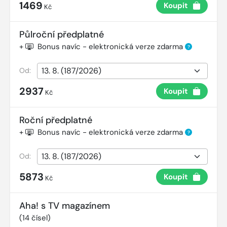
1469
Koupit
Kč
Půlroční předplatné
+
Bonus navíc - elektronická verze zdarma
?
Od:
2937
Koupit
Kč
Roční předplatné
+
Bonus navíc - elektronická verze zdarma
?
Od:
5873
Koupit
Kč
Aha! s TV magazínem
(
14
čísel)