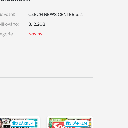
avatel:
CZECH NEWS CENTER a. s.
likováno:
8.12.2021
egorie:
Noviny
S DÁRKEM
S DÁRKEM
S 