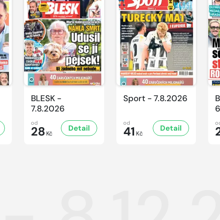
BLESK -
Sport - 7.8.2026
B
7.8.2026
6
od
od
o
Detail
Detail
28
41
Kč
Kč
- 8.12.