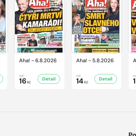
Aha! - 6.8.2026
Aha! - 5.8.2026
A
od
od
o
Detail
Detail
16
14
Kč
Kč
Po