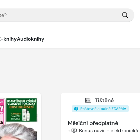
E-knihy
Audioknihy
Tištěné
Poštovné a balné ZDARMA
Měsíční předplatné
+
Bonus navíc - elektronická