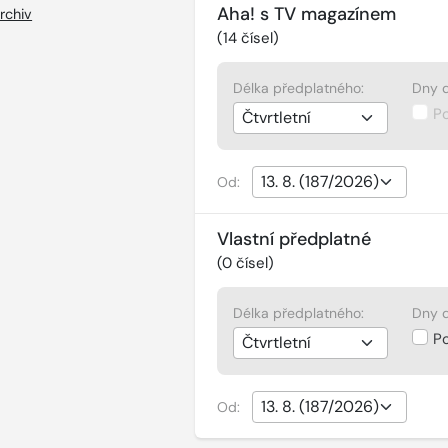
Aha! s TV magazínem
rchiv
(
14
čísel)
Délka předplatného:
Dny d
P
Od:
Vlastní předplatné
(
0
čísel)
Délka předplatného:
Dny d
P
Od: