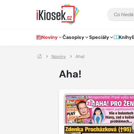
Přejít na hlavní obsah
VYHLEDÁVÁNÍ
Hlavní navigace
Noviny
Časopisy
Speciály
Knihy
Noviny
Aha!
Aha!