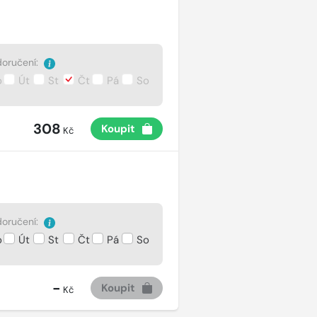
oručení:
o
Út
St
Čt
Pá
So
308
Koupit
Kč
oručení:
o
Út
St
Čt
Pá
So
-
Koupit
Kč