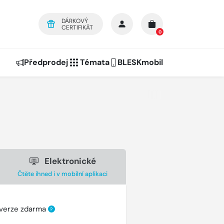
DÁRKOVÝ
CERTIFIKÁT
0
Předprodej
Témata
BLESKmobil
Elektronické
Čtěte ihned i v mobilní aplikaci
 verze zdarma
?