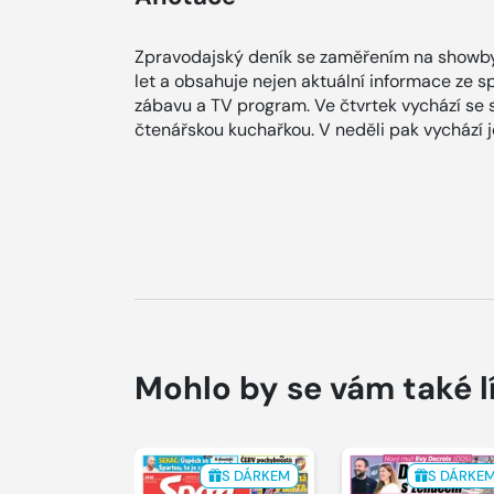
Zpravodajský deník se zaměřením na showby
let a obsahuje nejen aktuální informace ze spol
zábavu a TV program. Ve čtvrtek vychází se
čtenářskou kuchařkou. V neděli pak vychází
Mohlo by se vám také l
S DÁRKEM
S DÁRKE