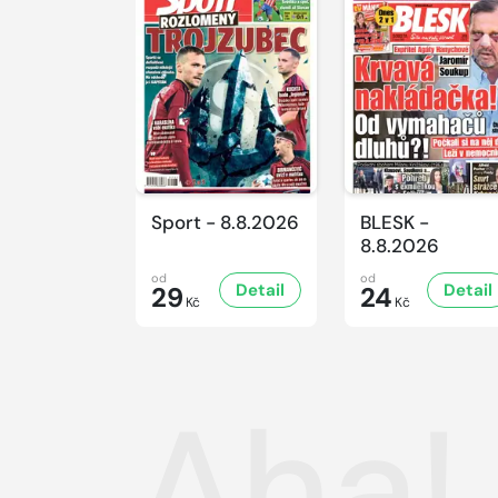
Sport - 8.8.2026
BLESK -
8.8.2026
od
od
Detail
Detail
29
24
Kč
Kč
Aha! 