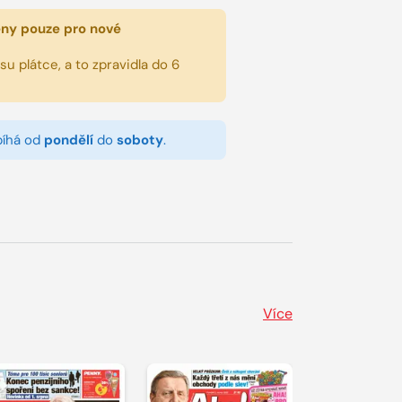
eny pouze pro nové
u plátce, a to zpravidla do 6
bíhá od
pondělí
do
soboty
.
Více