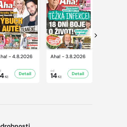
Další
ha! - 4.8.2026
Aha! - 3.8.2026
Aha! - 1.8
d
od
od
Detail
Detail
D
14
14
14
Kč
Kč
Kč
drobnosti