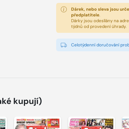
Dárek, nebo sleva jsou urč
předplatitele
.
Dárky jsou odesílány na adres
týdnů od provedení úhrady.
Celotýdenní doručování pro
aké kupují)