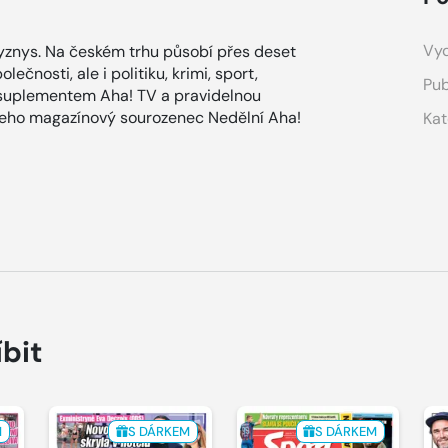
Vyd
znys. Na českém trhu působí přes deset
ečnosti, ale i politiku, krimi, sport,
Pub
 suplementem Aha! TV a pravidelnou
 jeho magazínový sourozenec Nedělní Aha!
Kat
íbit
M
S DÁRKEM
S DÁRKEM