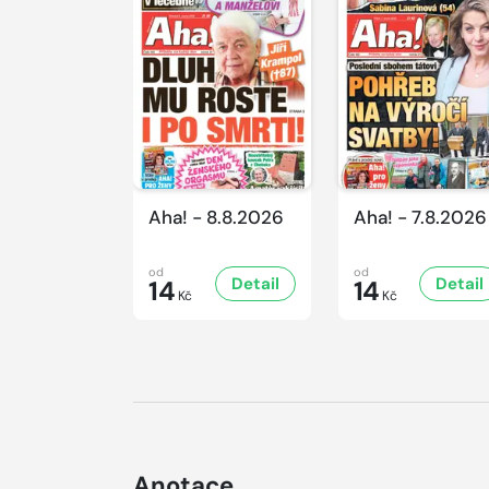
Aha! - 8.8.2026
Aha! - 7.8.2026
od
od
Detail
Detail
14
14
Kč
Kč
Anotace