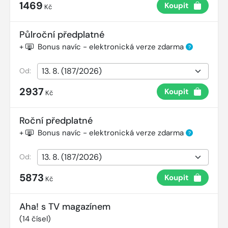
1469
Koupit
Kč
Půlroční předplatné
+
Bonus navíc - elektronická verze zdarma
?
Od:
2937
Koupit
Kč
Roční předplatné
+
Bonus navíc - elektronická verze zdarma
?
Od:
5873
Koupit
Kč
Aha! s TV magazínem
(
14
čísel)