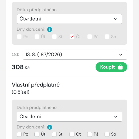
Délka předplatného:
Dny doručení:
Po
Út
St
Čt
Pá
So
Od:
308
Koupit
Kč
Vlastní předplatné
(
0
čísel)
Délka předplatného:
Dny doručení:
Po
Út
St
Čt
Pá
So