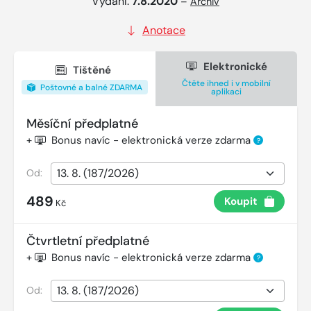
Vydání:
7.8.2020
–
Archiv
Anotace
Elektronické
Tištěné
Čtěte ihned i v mobilní
Poštovné a balné ZDARMA
aplikaci
Měsíční předplatné
+
Bonus navíc - elektronická verze zdarma
?
Od:
489
Koupit
Kč
Čtvrtletní předplatné
+
Bonus navíc - elektronická verze zdarma
?
Od: