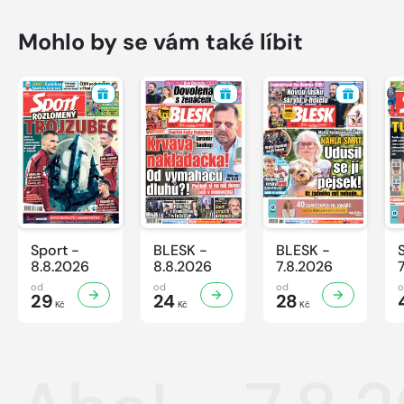
Mohlo by se vám také líbit
Sport -
BLESK -
BLESK -
8.8.2026
8.8.2026
7.8.2026
od
od
od
29
24
28
Kč
Kč
Kč