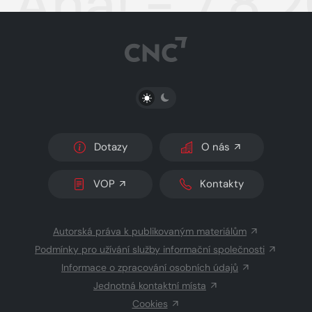
Aha! - 7.8.
PŘEPNOUT SVĚTLÝ/TMAVÝ REŽIM
Dotazy
O nás
VOP
Kontakty
Autorská práva k publikovaným materiálům
Podmínky pro užívání služby informační společnosti
Informace o zpracování osobních údajů
Jednotná kontaktní místa
Cookies