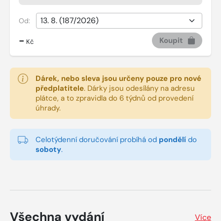
Od:
-
Koupit
Kč
Dárek, nebo sleva jsou určeny pouze pro nové
předplatitele
.
Dárky jsou odesílány na adresu
plátce, a to zpravidla do 6 týdnů od provedení
úhrady.
Celotýdenní doručování probíhá od
pondělí
do
soboty
.
Všechna vydání
Více