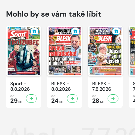
Mohlo by se vám také líbit
Sport -
BLESK -
BLESK -
8.8.2026
8.8.2026
7.8.2026
od
od
od
29
24
28
Kč
Kč
Kč