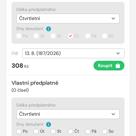
Délka předplatného:
Dny doručení:
Po
Út
St
Čt
Pá
So
Od:
308
Koupit
Kč
Vlastní předplatné
(
0
čísel)
Délka předplatného:
Dny doručení:
Po
Út
St
Čt
Pá
So