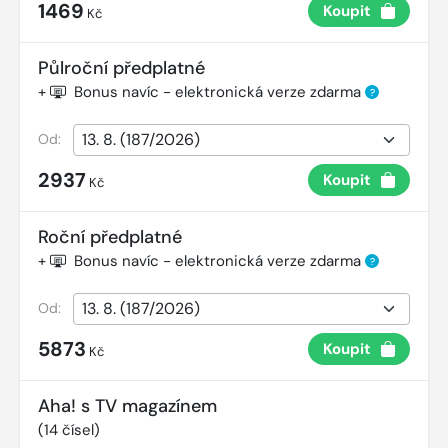
1469
Koupit
Kč
Půlroční předplatné
+
Bonus navíc - elektronická verze zdarma
?
Od:
2937
Koupit
Kč
Roční předplatné
+
Bonus navíc - elektronická verze zdarma
?
Od:
5873
Koupit
Kč
Aha! s TV magazínem
(
14
čísel)