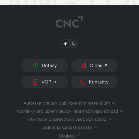
Aha! - 7.7.2
PŘEPNOUT SVĚTLÝ/TMAVÝ REŽIM
Dotazy
O nás
VOP
Kontakty
Autorská práva k publikovaným materiálům
Podmínky pro užívání služby informační společnosti
Informace o zpracování osobních údajů
Jednotná kontaktní místa
Cookies