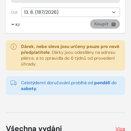
Od:
-
Koupit
Kč
Dárek, nebo sleva jsou určeny pouze pro nové
předplatitele
.
Dárky jsou odesílány na adresu
plátce, a to zpravidla do 6 týdnů od provedení
úhrady.
Celotýdenní doručování probíhá od
pondělí
do
soboty
.
Všechna vydání
Více