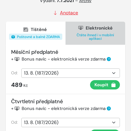
Vydání:
7.7.2021
–
Archiv
Anotace
Elektronické
Tištěné
Čtěte ihned i v mobilní
Poštovné a balné ZDARMA
aplikaci
Měsíční předplatné
+
Bonus navíc - elektronická verze zdarma
?
Od:
489
Koupit
Kč
Čtvrtletní předplatné
+
Bonus navíc - elektronická verze zdarma
?
Od: