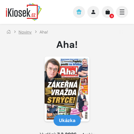
Přejít na hlavní obsah
0
Noviny
Aha!
Aha!
Ukázka