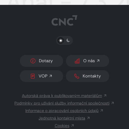
Aha! - 7.3.
PŘEPNOUT SVĚTLÝ/TMAVÝ REŽIM
Dotazy
O nás
VOP
Kontakty
Autorská práva k publikovaným materiálům
Podmínky pro užívání služby informační společnosti
Informace o zpracování osobních údajů
Jednotná kontaktní místa
Cookies