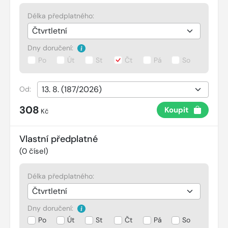
Délka předplatného:
Dny doručení:
Po
Út
St
Čt
Pá
So
Od:
308
Koupit
Kč
Vlastní předplatné
(
0
čísel)
Délka předplatného:
Dny doručení:
Po
Út
St
Čt
Pá
So