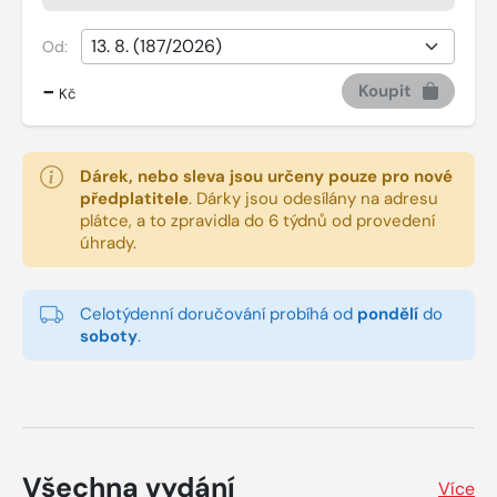
Od:
-
Koupit
Kč
Dárek, nebo sleva jsou určeny pouze pro nové
předplatitele
.
Dárky jsou odesílány na adresu
plátce, a to zpravidla do 6 týdnů od provedení
úhrady.
Celotýdenní doručování probíhá od
pondělí
do
soboty
.
Všechna vydání
Více