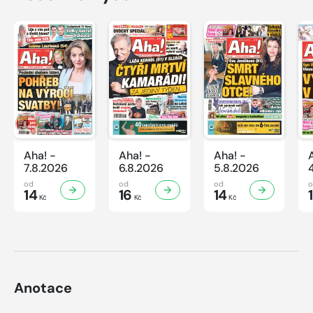
Aha! -
Aha! -
Aha! -
7.8.2026
6.8.2026
5.8.2026
od
od
od
14
16
14
Kč
Kč
Kč
Anotace