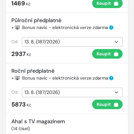
1469
Koupit
Kč
Půlroční předplatné
+
Bonus navíc - elektronická verze zdarma
?
Od:
2937
Koupit
Kč
Roční předplatné
+
Bonus navíc - elektronická verze zdarma
?
Od:
5873
Koupit
Kč
Aha! s TV magazínem
(
14
čísel)