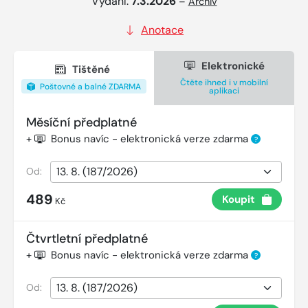
Vydání:
7.3.2026
–
Archiv
Anotace
Elektronické
Tištěné
Čtěte ihned i v mobilní
Poštovné a balné ZDARMA
aplikaci
Měsíční předplatné
+
Bonus navíc - elektronická verze zdarma
?
Od:
489
Koupit
Kč
Čtvrtletní předplatné
+
Bonus navíc - elektronická verze zdarma
?
Od: