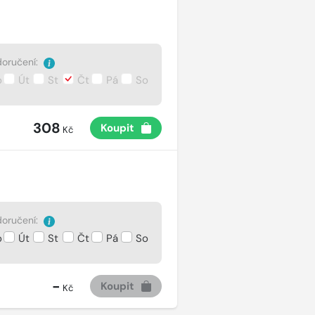
oručení:
o
Út
St
Čt
Pá
So
308
Koupit
Kč
oručení:
o
Út
St
Čt
Pá
So
-
Koupit
Kč