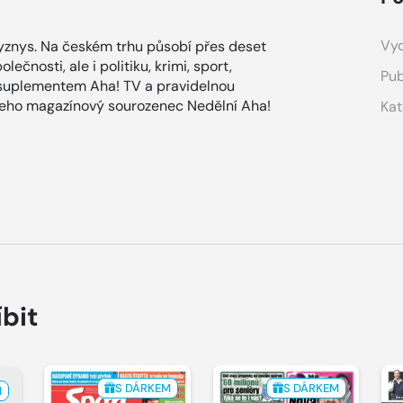
Vyd
znys. Na českém trhu působí přes deset
ečnosti, ale i politiku, krimi, sport,
Pub
 suplementem Aha! TV a pravidelnou
 jeho magazínový sourozenec Nedělní Aha!
Kat
íbit
S DÁRKEM
S DÁRKEM
M