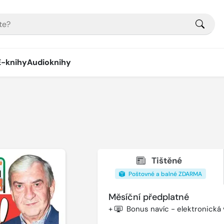
E-knihy
Audioknihy
Tištěné
Poštovné a balné ZDARMA
Měsíční předplatné
+
Bonus navíc - elektronická