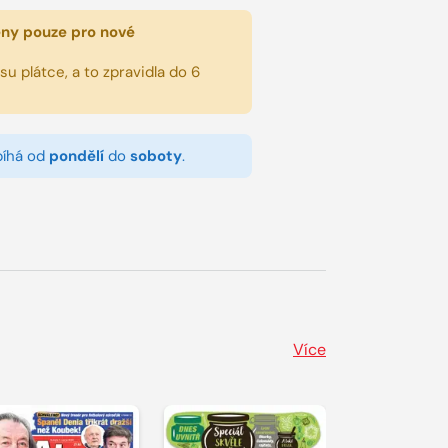
eny pouze pro nové
u plátce, a to zpravidla do 6
bíhá od
pondělí
do
soboty
.
Více