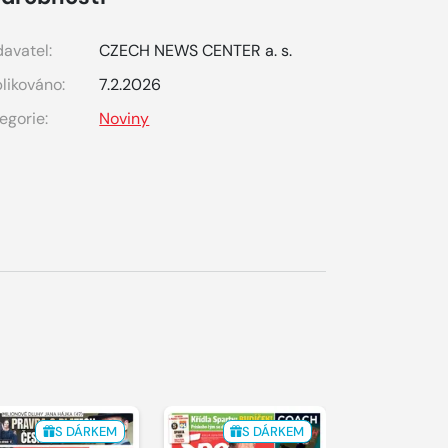
avatel:
CZECH NEWS CENTER a. s.
likováno:
7.2.2026
egorie:
Noviny
S DÁRKEM
S DÁRKEM
S 