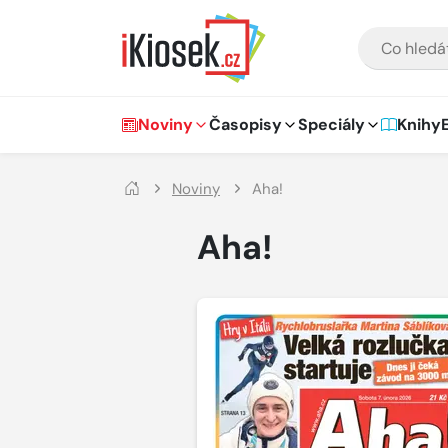
Přejít na hlavní obsah
VYHLEDÁVÁNÍ
Hlavní navigace
Noviny
Časopisy
Speciály
Knihy
Noviny
Aha!
Aha!