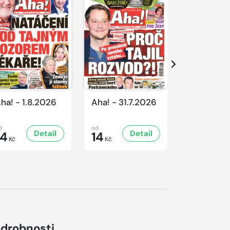
Další
ha! - 1.8.2026
Aha! - 31.7.2026
Aha! - 30.
d
od
od
Detail
Detail
D
14
14
16
Kč
Kč
Kč
drobnosti