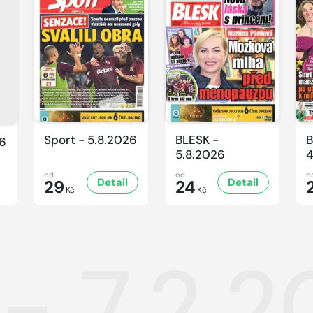
Sport - 5.8.2026
BLESK -
B
26
5.8.2026
4
od
od
o
Detail
Detail
29
24
Kč
Kč
 - 7.2.