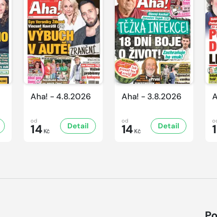
Aha! - 4.8.2026
Aha! - 3.8.2026
A
od
od
o
Detail
Detail
14
14
Kč
Kč
Po