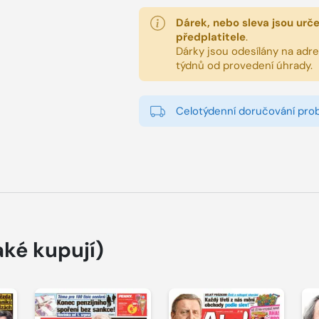
Dárek, nebo sleva jsou urč
předplatitele
.
Dárky jsou odesílány na adres
týdnů od provedení úhrady.
Celotýdenní doručování pro
aké kupují)