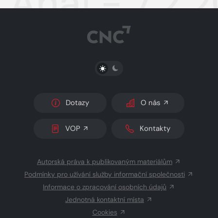
Aha! - 7.2.
PŘEPNOUT SVĚTLÝ/TMAVÝ REŽIM
Dotazy
O nás
VOP
Kontakty
Autorská práva k publikovaným materiálům
Podmínky pro užívání služby informační společnosti
Informace o zpracování osobních údajů
Jednotná kontaktní místa
Cookies