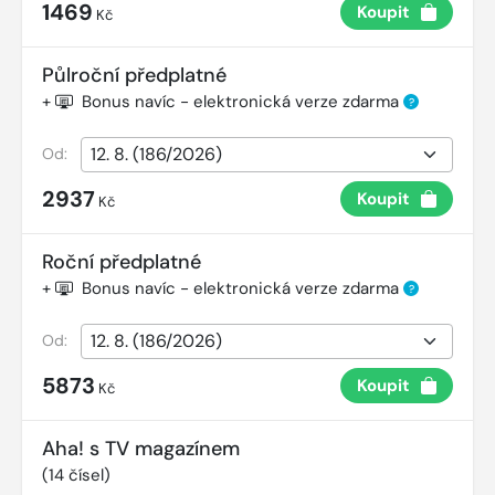
1469
Koupit
Kč
Půlroční předplatné
+
Bonus navíc - elektronická verze zdarma
?
Od:
2937
Koupit
Kč
Roční předplatné
+
Bonus navíc - elektronická verze zdarma
?
Od:
5873
Koupit
Kč
Aha! s TV magazínem
(
14
čísel)