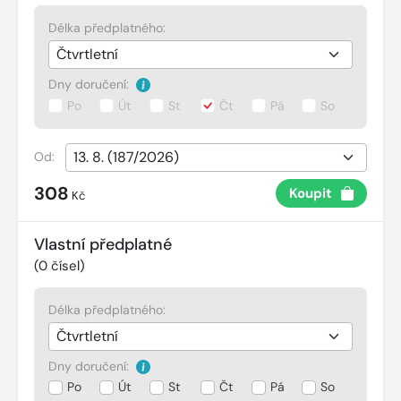
Délka předplatného:
Dny doručení:
Po
Út
St
Čt
Pá
So
Od:
308
Koupit
Kč
Vlastní předplatné
(
0
čísel)
Délka předplatného:
Dny doručení:
Po
Út
St
Čt
Pá
So