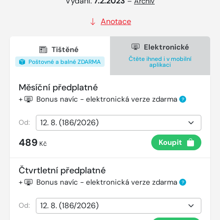
Vydání:
7.2.2023
–
Archiv
Anotace
Elektronické
Tištěné
Čtěte ihned i v mobilní
Poštovné a balné ZDARMA
aplikaci
Měsíční předplatné
+
Bonus navíc - elektronická verze zdarma
?
Od:
489
Koupit
Kč
Čtvrtletní předplatné
+
Bonus navíc - elektronická verze zdarma
?
Od: