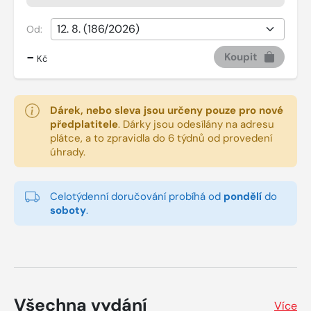
Od:
-
Koupit
Kč
Dárek, nebo sleva jsou určeny pouze pro nové
předplatitele
.
Dárky jsou odesílány na adresu
plátce, a to zpravidla do 6 týdnů od provedení
úhrady.
Celotýdenní doručování probíhá od
pondělí
do
soboty
.
Všechna vydání
Více