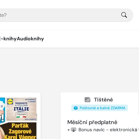
E-knihy
Audioknihy
Tištěné
Poštovné a balné ZDARMA
Měsíční předplatné
+
Bonus navíc - elektronická