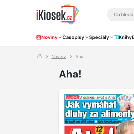
Přejít na hlavní obsah
VYHLEDÁVÁNÍ
Hlavní navigace
Noviny
Časopisy
Speciály
Knihy
Noviny
Aha!
Aha!