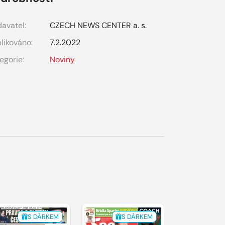
avatel:
CZECH NEWS CENTER a. s.
likováno:
7.2.2022
egorie:
Noviny
S DÁRKEM
S DÁRKEM
S 