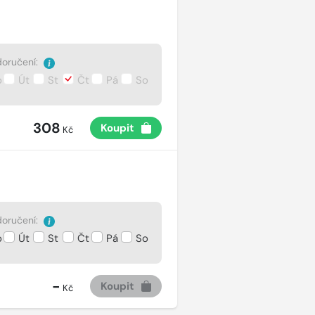
oručení:
o
Út
St
Čt
Pá
So
308
Koupit
Kč
oručení:
o
Út
St
Čt
Pá
So
-
Koupit
Kč