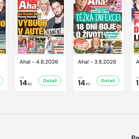
Aha! - 4.8.2026
Aha! - 3.8.2026
A
od
od
o
Detail
Detail
14
14
Kč
Kč
Po