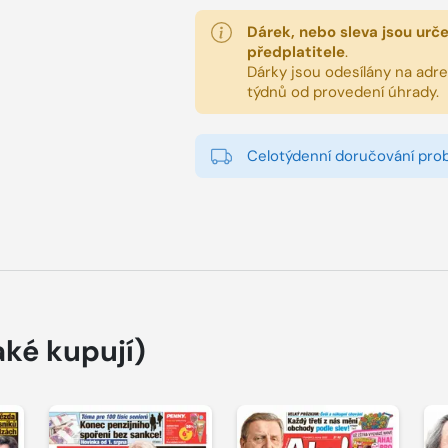
Dárek, nebo sleva jsou urč
předplatitele
.
Dárky jsou odesílány na adres
týdnů od provedení úhrady.
Celotýdenní doručování pro
aké kupují)