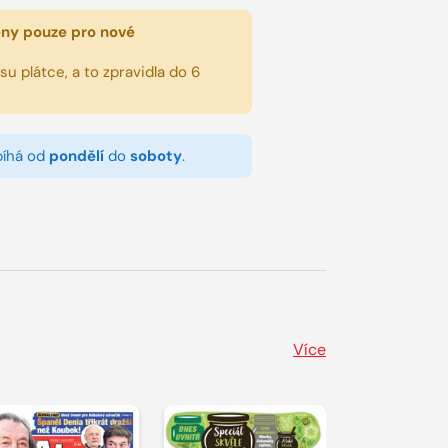
eny pouze pro nové
u plátce, a to zpravidla do 6
bíhá od
pondělí
do
soboty
.
Více