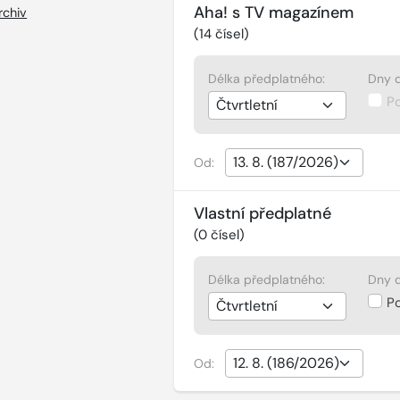
Aha! s TV magazínem
rchiv
(
14
čísel)
Délka předplatného:
Dny d
P
Od:
Vlastní předplatné
(
0
čísel)
Délka předplatného:
Dny d
P
Od: