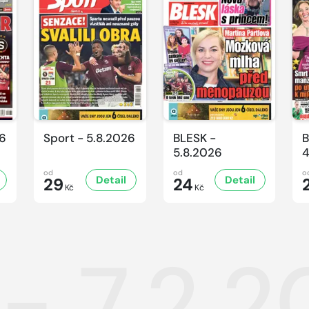
26
Sport - 5.8.2026
BLESK -
B
5.8.2026
4
od
od
o
Detail
Detail
29
24
Kč
Kč
 - 7.2.