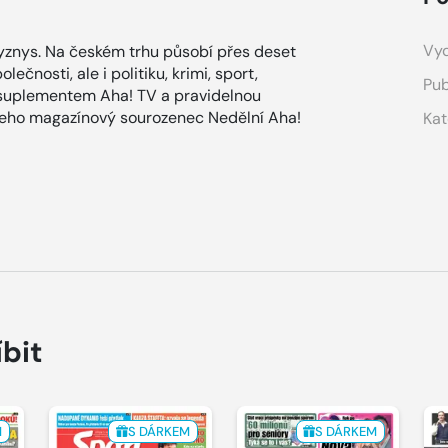
Vyd
znys. Na českém trhu působí přes deset
ečnosti, ale i politiku, krimi, sport,
Pub
 suplementem Aha! TV a pravidelnou
 jeho magazínový sourozenec Nedělní Aha!
Kat
íbit
M
S DÁRKEM
S DÁRKEM