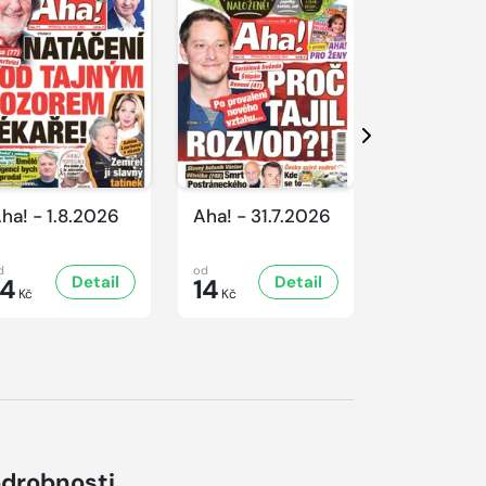
Další
ha! - 1.8.2026
Aha! - 31.7.2026
Aha! - 30.
d
od
od
Detail
Detail
D
14
14
16
Kč
Kč
Kč
drobnosti