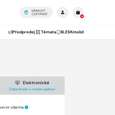
DÁRKOVÝ
CERTIFIKÁT
0
Předprodej
Témata
BLESKmobil
Elektronické
Čtěte ihned i v mobilní aplikaci
 verze zdarma
?