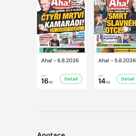
Aha! - 6.8.2026
Aha! - 5.8.2026
od
od
Detail
Detail
16
14
Kč
Kč
Anotace