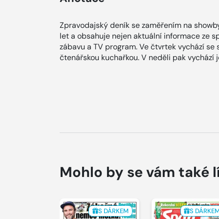
Zpravodajský deník se zaměřením na showby
let a obsahuje nejen aktuální informace ze spol
zábavu a TV program. Ve čtvrtek vychází se
čtenářskou kuchařkou. V neděli pak vychází
Mohlo by se vám také l
S DÁRKEM
S DÁRKE