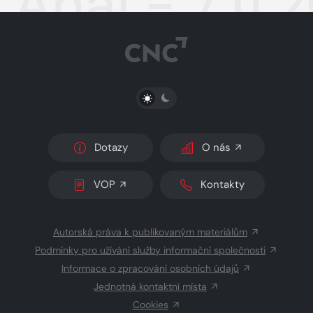
Aha! - 7.11.
PŘEPNOUT SVĚTLÝ/TMAVÝ REŽIM
Dotazy
O nás
VOP
Kontakty
Autorská práva k publikovaným materiálům
Podmínky pro užívání služby informační společnosti
Informace o zpracování osobních údajů
Jednotná kontaktní místa
Cookies