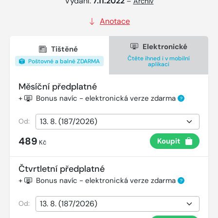
Vydání:
7.11.2022
–
Archiv
Anotace
Elektronické
Tištěné
Čtěte ihned i v mobilní
Poštovné a balné ZDARMA
aplikaci
Měsíční předplatné
+
Bonus navíc - elektronická verze zdarma
?
Od:
489
Koupit
Kč
Čtvrtletní předplatné
+
Bonus navíc - elektronická verze zdarma
?
Od: