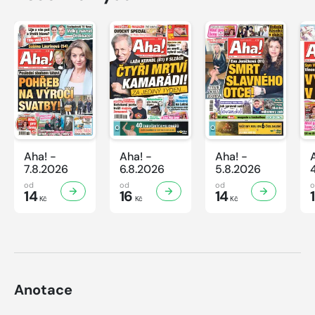
Aha! -
Aha! -
Aha! -
7.8.2026
6.8.2026
5.8.2026
od
od
od
14
16
14
Kč
Kč
Kč
Anotace