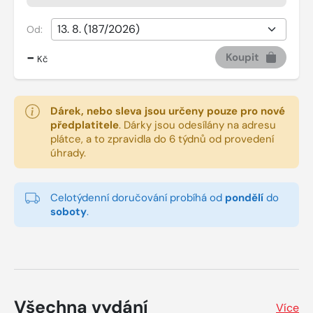
Od:
-
Koupit
Kč
Dárek, nebo sleva jsou určeny pouze pro nové
předplatitele
.
Dárky jsou odesílány na adresu
plátce, a to zpravidla do 6 týdnů od provedení
úhrady.
Celotýdenní doručování probíhá od
pondělí
do
soboty
.
Všechna vydání
Více