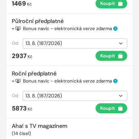
1469
Koupit
Kč
Půlroční předplatné
+
Bonus navíc - elektronická verze zdarma
?
Od:
2937
Koupit
Kč
Roční předplatné
+
Bonus navíc - elektronická verze zdarma
?
Od:
5873
Koupit
Kč
Aha! s TV magazínem
(
14
čísel)