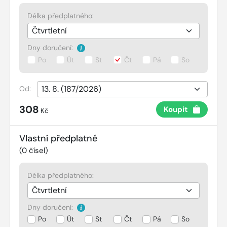
Délka předplatného:
Dny doručení:
Po
Út
St
Čt
Pá
So
Od:
308
Koupit
Kč
Vlastní předplatné
(
0
čísel)
Délka předplatného:
Dny doručení:
Po
Út
St
Čt
Pá
So