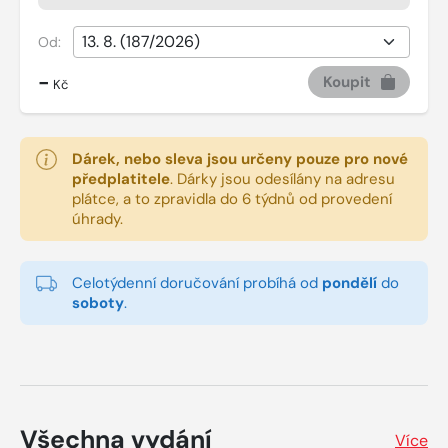
Od:
-
Koupit
Kč
Dárek, nebo sleva jsou určeny pouze pro nové
předplatitele
.
Dárky jsou odesílány na adresu
plátce, a to zpravidla do 6 týdnů od provedení
úhrady.
Celotýdenní doručování probíhá od
pondělí
do
soboty
.
Všechna vydání
Více