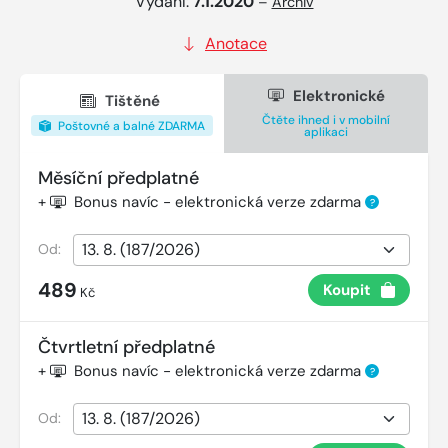
Vydání:
7.1.2020
–
Archiv
Anotace
Elektronické
Tištěné
Čtěte ihned i v mobilní
Poštovné a balné ZDARMA
aplikaci
Měsíční předplatné
+
Bonus navíc - elektronická verze zdarma
?
Od:
489
Koupit
Kč
Čtvrtletní předplatné
+
Bonus navíc - elektronická verze zdarma
?
Od: