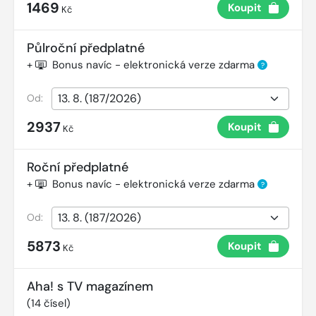
1469
Koupit
Kč
Půlroční předplatné
+
Bonus navíc - elektronická verze zdarma
?
Od:
2937
Koupit
Kč
Roční předplatné
+
Bonus navíc - elektronická verze zdarma
?
Od:
5873
Koupit
Kč
Aha! s TV magazínem
(
14
čísel)