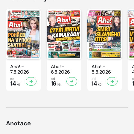
Aha! -
Aha! -
Aha! -
7.8.2026
6.8.2026
5.8.2026
od
od
od
14
16
14
Kč
Kč
Kč
Anotace