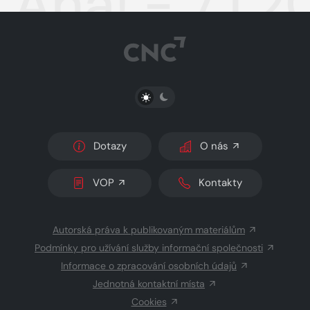
Aha! - 7.1.
PŘEPNOUT SVĚTLÝ/TMAVÝ REŽIM
Dotazy
O nás
VOP
Kontakty
Autorská práva k publikovaným materiálům
Podmínky pro užívání služby informační společnosti
Informace o zpracování osobních údajů
Jednotná kontaktní místa
Cookies