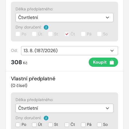
Délka předplatného:
Dny doručení:
Po
Út
St
Čt
Pá
So
Od:
308
Koupit
Kč
Vlastní předplatné
(
0
čísel)
Délka předplatného:
Dny doručení:
Po
Út
St
Čt
Pá
So