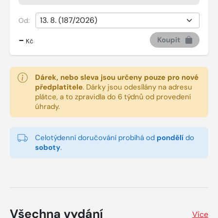
Od:
-
Koupit
Kč
Dárek, nebo sleva jsou určeny pouze pro nové
předplatitele
.
Dárky jsou odesílány na adresu
plátce, a to zpravidla do 6 týdnů od provedení
úhrady.
Celotýdenní doručování probíhá od
pondělí
do
soboty
.
Všechna vydání
Více