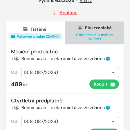
Vydání:
6.5.2023
–
Archiv
Anotace
Elektronické
Tištěné
Čtěte ihned i v mobilní
Poštovné a balné ZDARMA
aplikaci
Měsíční předplatné
+
Bonus navíc - elektronická verze zdarma
?
Od:
489
Koupit
Kč
Čtvrtletní předplatné
+
Bonus navíc - elektronická verze zdarma
?
Od: