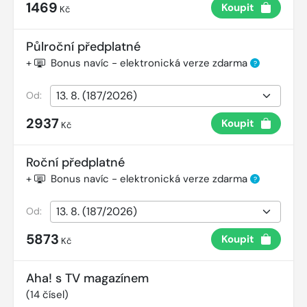
1469
Koupit
Kč
Půlroční předplatné
+
Bonus navíc - elektronická verze zdarma
?
Od:
2937
Koupit
Kč
Roční předplatné
+
Bonus navíc - elektronická verze zdarma
?
Od:
5873
Koupit
Kč
Aha! s TV magazínem
(
14
čísel)