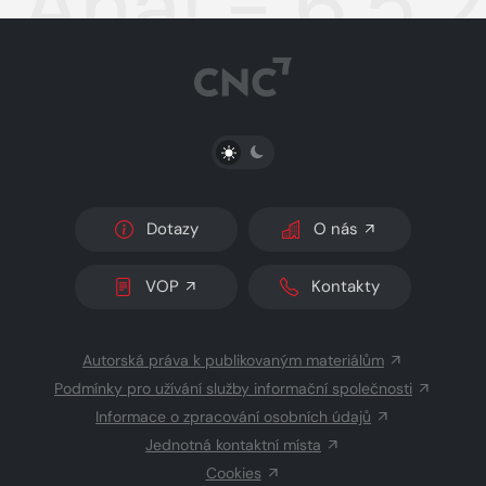
Aha! - 6.5.
PŘEPNOUT SVĚTLÝ/TMAVÝ REŽIM
Dotazy
O nás
VOP
Kontakty
Autorská práva k publikovaným materiálům
Podmínky pro užívání služby informační společnosti
Informace o zpracování osobních údajů
Jednotná kontaktní místa
Cookies