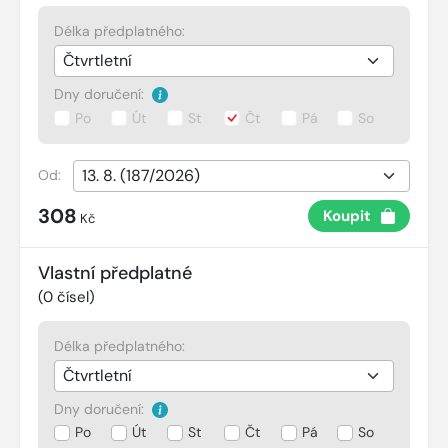
Délka předplatného:
Dny doručení:
Po
Út
St
Čt
Pá
So
Od:
308
Koupit
Kč
Vlastní předplatné
(
0
čísel)
Délka předplatného:
Dny doručení:
Po
Út
St
Čt
Pá
So