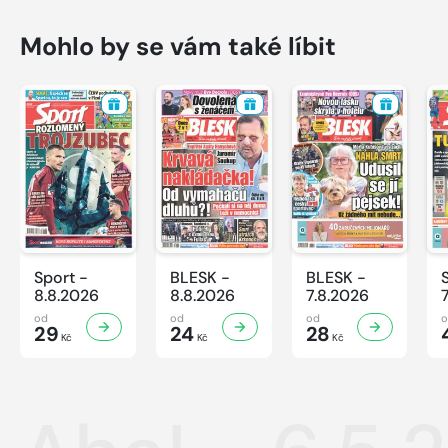
Mohlo by se vám také líbit
Sport -
BLESK -
BLESK -
8.8.2026
8.8.2026
7.8.2026
od
od
od
29
24
28
Kč
Kč
Kč