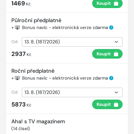
1469
Koupit
Kč
Půlroční předplatné
+
Bonus navíc - elektronická verze zdarma
?
Od:
2937
Koupit
Kč
Roční předplatné
+
Bonus navíc - elektronická verze zdarma
?
Od:
5873
Koupit
Kč
Aha! s TV magazínem
(
14
čísel)