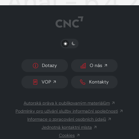
Aha! - 6.4.
PŘEPNOUT SVĚTLÝ/TMAVÝ REŽIM
Dotazy
O nás
VOP
Kontakty
Autorská práva k publikovaným materiálům
Podmínky pro užívání služby informační společnosti
Informace o zpracování osobních údajů
Jednotná kontaktní místa
Cookies