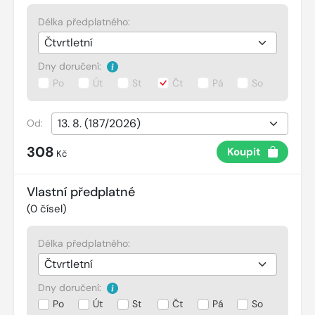
Délka předplatného:
Dny doručení:
Po
Út
St
Čt
Pá
So
Od:
308
Koupit
Kč
Vlastní předplatné
(
0
čísel)
Délka předplatného:
Dny doručení:
Po
Út
St
Čt
Pá
So