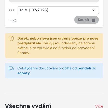
Od:
-
Koupit
Kč
Dárek, nebo sleva jsou určeny pouze pro nové
předplatitele
.
Dárky jsou odesílány na adresu
plátce, a to zpravidla do 6 týdnů od provedení
úhrady.
Celotýdenní doručování probíhá od
pondělí
do
soboty
.
Všechna vydání
Více