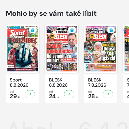
Mohlo by se vám také líbit
Sport -
BLESK -
BLESK -
8.8.2026
8.8.2026
7.8.2026
od
od
od
29
24
28
Kč
Kč
Kč