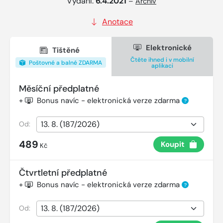
Vydání:
6.4.2021
–
Archiv
Anotace
Elektronické
Tištěné
Čtěte ihned i v mobilní
Poštovné a balné ZDARMA
aplikaci
Měsíční předplatné
+
Bonus navíc - elektronická verze zdarma
?
Od:
489
Koupit
Kč
Čtvrtletní předplatné
+
Bonus navíc - elektronická verze zdarma
?
Od: