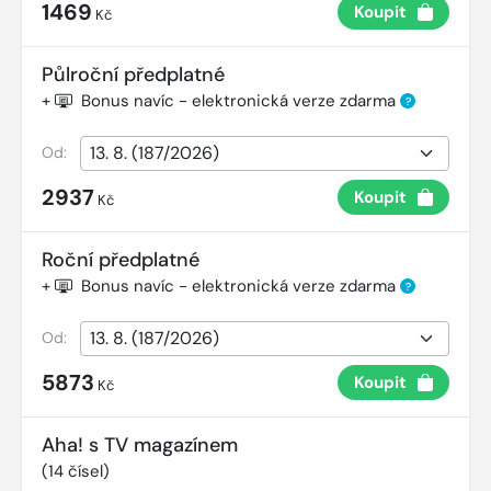
1469
Koupit
Kč
Půlroční předplatné
+
Bonus navíc - elektronická verze zdarma
?
Od:
2937
Koupit
Kč
Roční předplatné
+
Bonus navíc - elektronická verze zdarma
?
Od:
5873
Koupit
Kč
Aha! s TV magazínem
(
14
čísel)