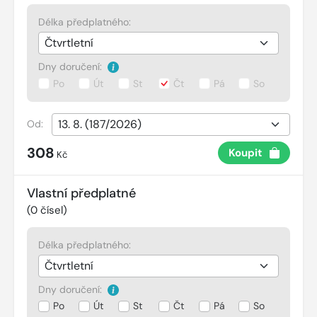
Délka předplatného:
Dny doručení:
Po
Út
St
Čt
Pá
So
Od:
308
Koupit
Kč
Vlastní předplatné
(
0
čísel)
Délka předplatného:
Dny doručení:
Po
Út
St
Čt
Pá
So