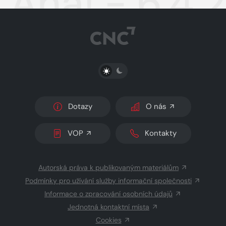
Aha! - 6.4.
PŘEPNOUT SVĚTLÝ/TMAVÝ REŽIM
Dotazy
O nás
VOP
Kontakty
Autorská práva k publikovaným materiálům
Podmínky pro užívání služby informační společnosti
Informace o zpracování osobních údajů
Jednotná kontaktní místa
Cookies