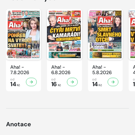
Aha! -
Aha! -
Aha! -
7.8.2026
6.8.2026
5.8.2026
od
od
od
14
16
14
Kč
Kč
Kč
Anotace