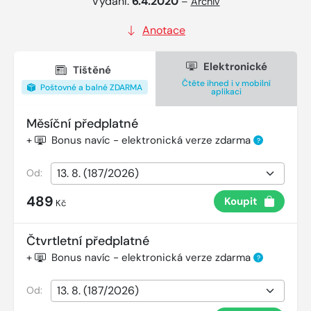
Vydání:
6.4.2020
–
Archiv
Anotace
Elektronické
Tištěné
Čtěte ihned i v mobilní
Poštovné a balné ZDARMA
aplikaci
Měsíční předplatné
+
Bonus navíc - elektronická verze zdarma
?
Od:
489
Koupit
Kč
Čtvrtletní předplatné
+
Bonus navíc - elektronická verze zdarma
?
Od: