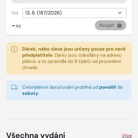
Od:
-
Koupit
Kč
Dárek, nebo sleva jsou určeny pouze pro nové
předplatitele
.
Dárky jsou odesílány na adresu
plátce, a to zpravidla do 6 týdnů od provedení
úhrady.
Celotýdenní doručování probíhá od
pondělí
do
soboty
.
Všechna vydání
Více