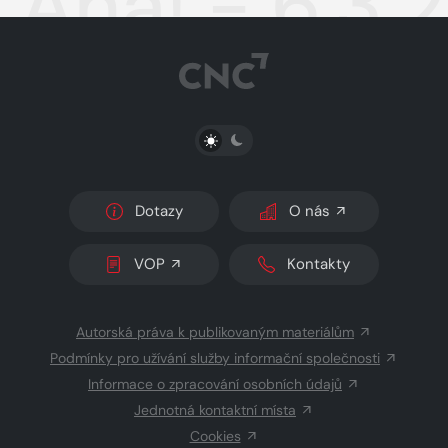
Aha! - 6.3.
PŘEPNOUT SVĚTLÝ/TMAVÝ REŽIM
Dotazy
O nás
VOP
Kontakty
Autorská práva k publikovaným materiálům
Podmínky pro užívání služby informační společnosti
Informace o zpracování osobních údajů
Jednotná kontaktní místa
Cookies