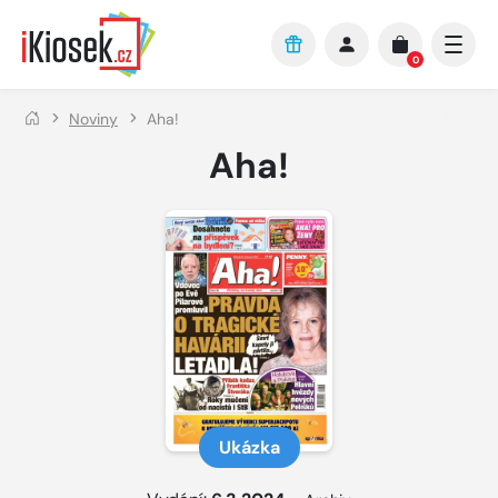
Přejít na hlavní obsah
0
Noviny
Aha!
Aha!
Ukázka