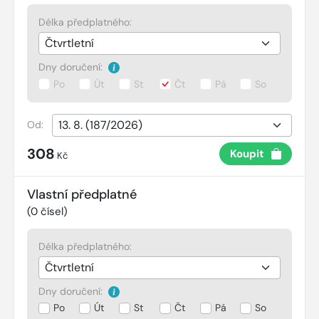
Délka předplatného:
Dny doručení:
Po
Út
St
Čt
Pá
So
Od:
308
Koupit
Kč
Vlastní předplatné
(
0
čísel)
Délka předplatného:
Dny doručení:
Po
Út
St
Čt
Pá
So