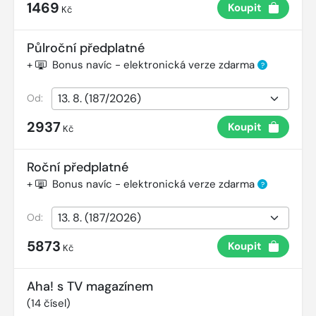
1469
Koupit
Kč
Půlroční předplatné
+
Bonus navíc - elektronická verze zdarma
?
Od:
2937
Koupit
Kč
Roční předplatné
+
Bonus navíc - elektronická verze zdarma
?
Od:
5873
Koupit
Kč
Aha! s TV magazínem
(
14
čísel)