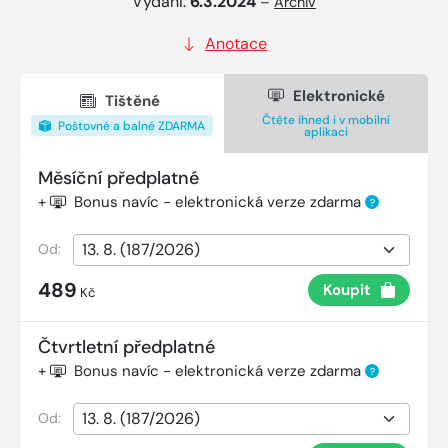
Vydání:
6.3.2024
–
Archiv
Anotace
Elektronické
Tištěné
Čtěte ihned i v mobilní
Poštovné a balné ZDARMA
aplikaci
Měsíční předplatné
+
Bonus navíc - elektronická verze zdarma
?
Od:
489
Koupit
Kč
Čtvrtletní předplatné
+
Bonus navíc - elektronická verze zdarma
?
Od: