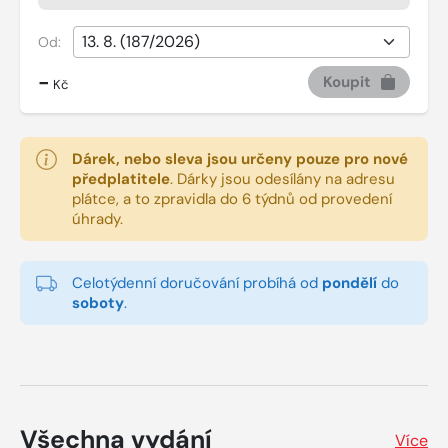
Od:
-
Koupit
Kč
Dárek, nebo sleva jsou určeny pouze pro nové
předplatitele
.
Dárky jsou odesílány na adresu
plátce, a to zpravidla do 6 týdnů od provedení
úhrady.
Celotýdenní doručování probíhá od
pondělí
do
soboty
.
Všechna vydání
Více