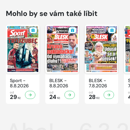
Mohlo by se vám také líbit
Sport -
BLESK -
BLESK -
8.8.2026
8.8.2026
7.8.2026
od
od
od
29
24
28
Kč
Kč
Kč