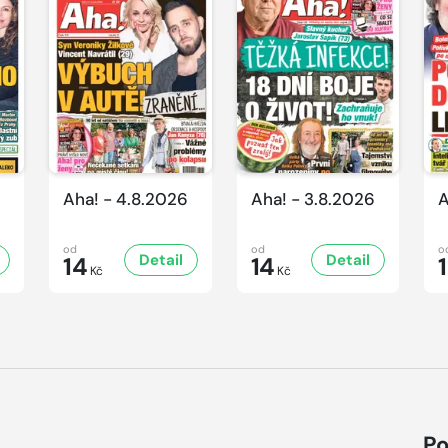
Aha! - 4.8.2026
Aha! - 3.8.2026
A
od
od
o
Detail
Detail
14
14
Kč
Kč
Po