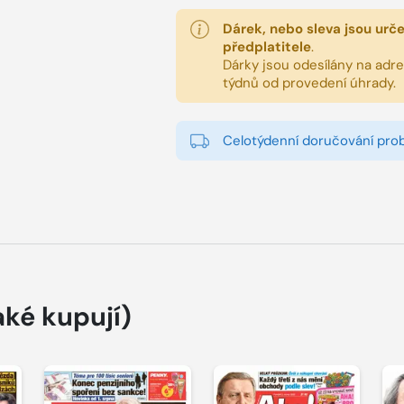
Dárek, nebo sleva jsou urč
předplatitele
.
Dárky jsou odesílány na adres
týdnů od provedení úhrady.
Celotýdenní doručování pro
aké kupují)