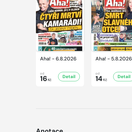
Aha! - 6.8.2026
Aha! - 5.8.2026
od
od
Detail
Detail
16
14
Kč
Kč
Anotace