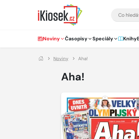
Přejít na hlavní obsah
VYHLEDÁVÁNÍ
Hlavní navigace
Noviny
Časopisy
Speciály
Knihy
Noviny
Aha!
Aha!