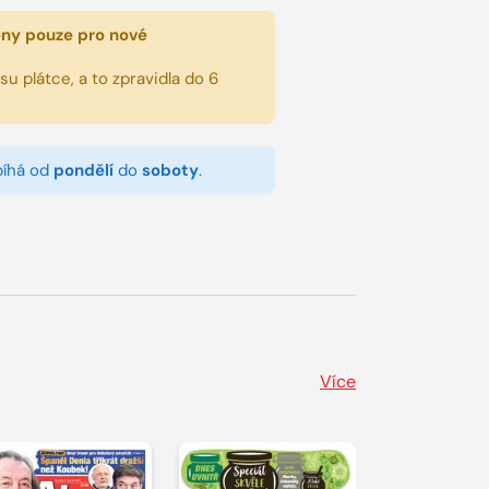
eny pouze pro nové
u plátce, a to zpravidla do 6
bíhá od
pondělí
do
soboty
.
Více