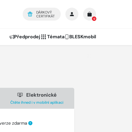
DÁRKOVÝ
CERTIFIKÁT
0
Předprodej
Témata
BLESKmobil
Elektronické
Čtěte ihned i v mobilní aplikaci
 verze zdarma
?