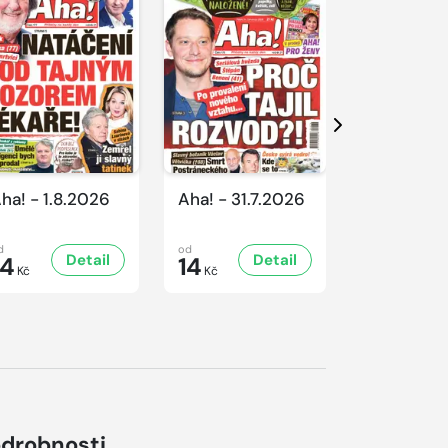
Další
ha! - 1.8.2026
Aha! - 31.7.2026
Aha! - 30.
d
od
od
Detail
Detail
D
14
14
16
Kč
Kč
Kč
drobnosti