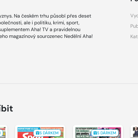
Vyd
znys. Na českém trhu působí přes deset
ečnosti, ale i politiku, krimi, sport,
Pub
 suplementem Aha! TV a pravidelnou
 jeho magazínový sourozenec Nedělní Aha!
Kat
íbit
M
S DÁRKEM
S DÁRKEM