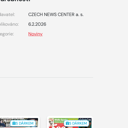
avatel:
CZECH NEWS CENTER a. s.
likováno:
6.2.2026
egorie:
Noviny
S DÁRKEM
S DÁRKEM
S 