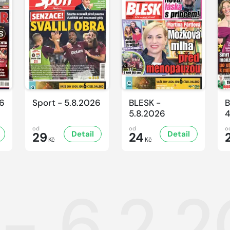
26
Sport - 5.8.2026
BLESK -
B
5.8.2026
4
od
od
o
Detail
Detail
29
24
Kč
Kč
 - 6.2.