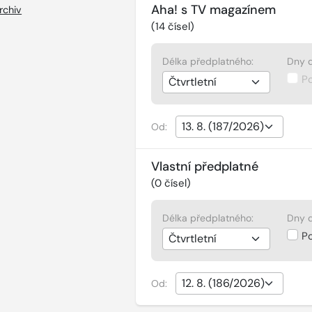
Aha! s TV magazínem
rchiv
(
14
čísel)
Délka předplatného:
Dny d
P
Od:
Vlastní předplatné
(
0
čísel)
Délka předplatného:
Dny d
P
Od: