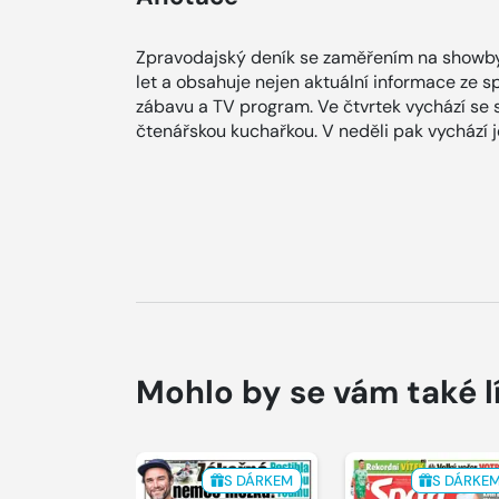
Zpravodajský deník se zaměřením na showby
let a obsahuje nejen aktuální informace ze spol
zábavu a TV program. Ve čtvrtek vychází se
čtenářskou kuchařkou. V neděli pak vychází
Mohlo by se vám také l
S DÁRKEM
S DÁRKE