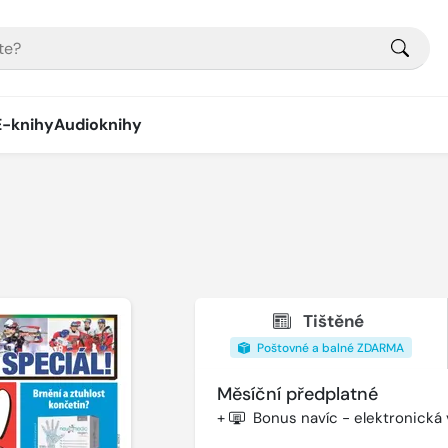
E-knihy
Audioknihy
Tištěné
Poštovné a balné ZDARMA
Měsíční předplatné
+
Bonus navíc - elektronická