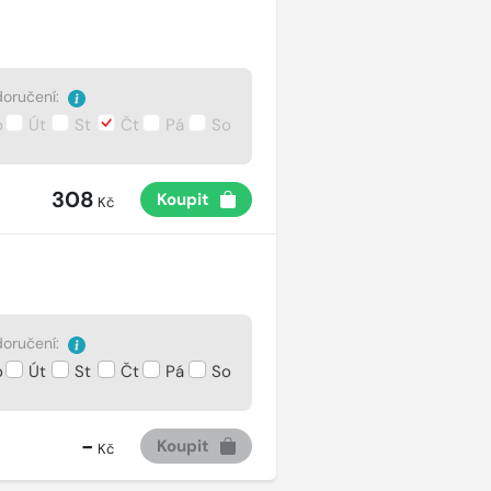
oručení:
o
Út
St
Čt
Pá
So
308
Koupit
Kč
oručení:
o
Út
St
Čt
Pá
So
-
Koupit
Kč