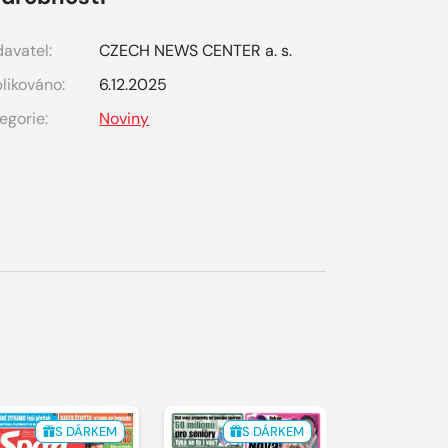
avatel:
CZECH NEWS CENTER a. s.
likováno:
6.12.2025
egorie:
Noviny
S DÁRKEM
S DÁRKEM
S 