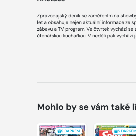
Zpravodajský deník se zaměřením na showby
let a obsahuje nejen aktuální informace ze spol
zábavu a TV program. Ve čtvrtek vychází se
čtenářskou kuchařkou. V neděli pak vychází
Mohlo by se vám také l
S DÁRKEM
S DÁRKE