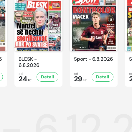
6
BLESK -
Sport - 6.8.2026
S
6.8.2026
od
od
o
Detail
Detail
24
29
Kč
Kč
 - 6.12