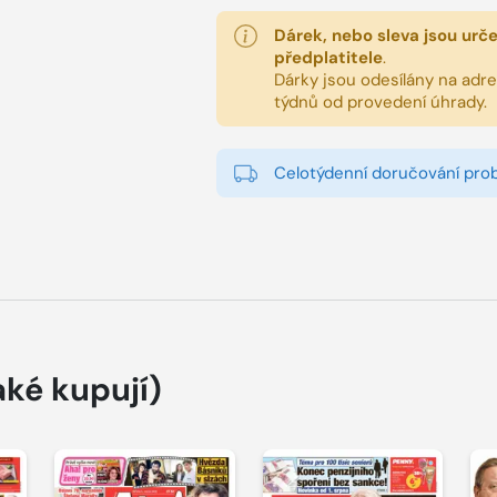
Dárek, nebo sleva jsou urč
předplatitele
.
Dárky jsou odesílány na adres
týdnů od provedení úhrady.
Celotýdenní doručování pro
aké kupují)