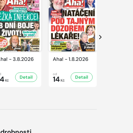
Další
ha! - 3.8.2026
Aha! - 1.8.2026
Aha! - 31.
d
od
od
Detail
Detail
D
14
14
14
Kč
Kč
Kč
drobnosti