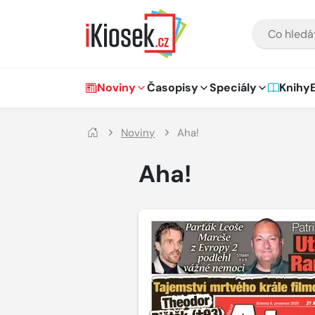
Přejít na hlavní obsah
VYHLEDÁVÁNÍ
Hlavní navigace
Noviny
Časopisy
Speciály
Knihy
Noviny
Aha!
Aha!