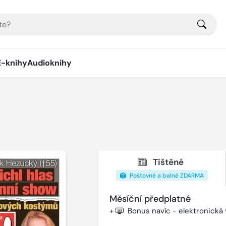
E-knihy
Audioknihy
Tištěné
Poštovné a balné ZDARMA
Měsíční předplatné
+
Bonus navíc - elektronická