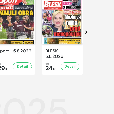
Další
port - 5.8.2026
BLESK -
BLESK -
5.8.2026
4.8.2026
d
od
od
Detail
Detail
D
29
24
24
Kč
Kč
Kč
.2025