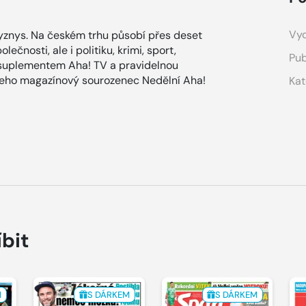
Vyd
znys. Na českém trhu působí přes deset
ečnosti, ale i politiku, krimi, sport,
Pub
 suplementem Aha! TV a pravidelnou
 jeho magazínový sourozenec Nedělní Aha!
Kat
íbit
M
S DÁRKEM
S DÁRKEM