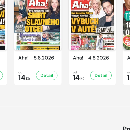
Aha! - 5.8.2026
Aha! - 4.8.2026
A
od
od
o
Detail
Detail
14
14
Kč
Kč
Po