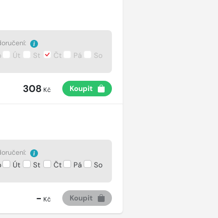
oručení:
o
Út
St
Čt
Pá
So
308
Koupit
Kč
oručení:
o
Út
St
Čt
Pá
So
-
Koupit
Kč