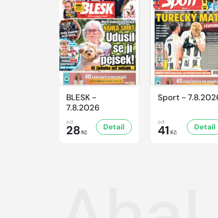
BLESK -
Sport - 7.8.202
7.8.2026
od
od
Detail
Detail
28
41
Kč
Kč
Aha!