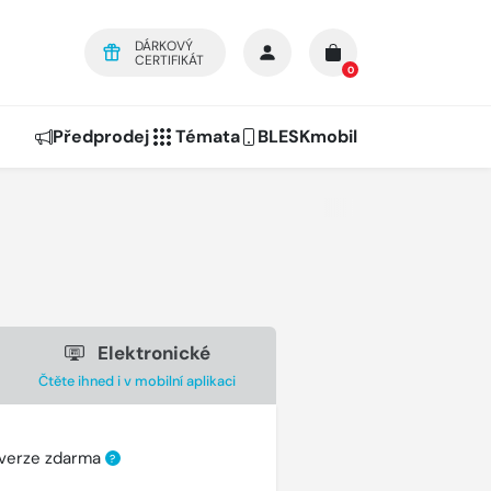
DÁRKOVÝ
CERTIFIKÁT
0
Předprodej
Témata
BLESKmobil
Elektronické
Čtěte ihned i v mobilní aplikaci
 verze zdarma
?