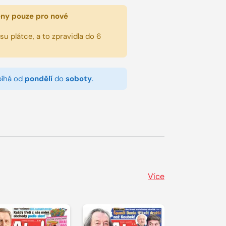
eny pouze pro nové
u plátce, a to zpravidla do 6
bíhá od
pondělí
do
soboty
.
Více