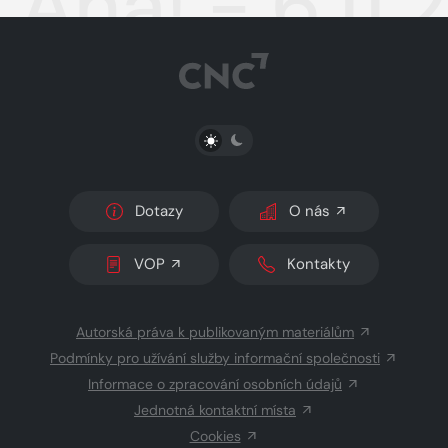
Aha! - 6.11
PŘEPNOUT SVĚTLÝ/TMAVÝ REŽIM
Dotazy
O nás
VOP
Kontakty
Autorská práva k publikovaným materiálům
Podmínky pro užívání služby informační společnosti
Informace o zpracování osobních údajů
Jednotná kontaktní místa
Cookies