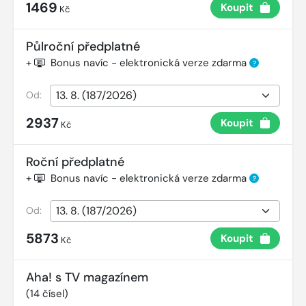
1469
Koupit
Kč
Půlroční předplatné
+
Bonus navíc - elektronická verze zdarma
?
Od:
2937
Koupit
Kč
Roční předplatné
+
Bonus navíc - elektronická verze zdarma
?
Od:
5873
Koupit
Kč
Aha! s TV magazínem
(
14
čísel)