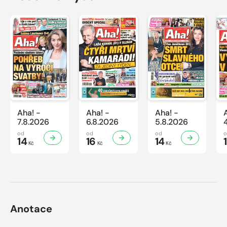
Aha! -
Aha! -
Aha! -
7.8.2026
6.8.2026
5.8.2026
od
od
od
14
16
14
Kč
Kč
Kč
Anotace