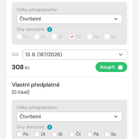
Délka předplatného:
Dny doručení:
Po
Út
St
Čt
Pá
So
Od:
308
Koupit
Kč
Vlastní předplatné
(
0
čísel)
Délka předplatného:
Dny doručení:
Po
Út
St
Čt
Pá
So