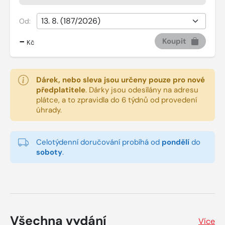
Od:
-
Koupit
Kč
Dárek, nebo sleva jsou určeny pouze pro nové
předplatitele
.
Dárky jsou odesílány na adresu
plátce, a to zpravidla do 6 týdnů od provedení
úhrady.
Celotýdenní doručování probíhá od
pondělí
do
soboty
.
Všechna vydání
Více