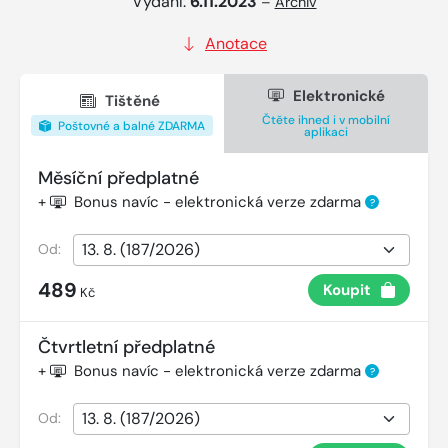
Vydání:
6.11.2023
–
Archiv
Anotace
Elektronické
Tištěné
Čtěte ihned i v mobilní
Poštovné a balné ZDARMA
aplikaci
Měsíční předplatné
+
Bonus navíc - elektronická verze zdarma
?
Od:
489
Koupit
Kč
Čtvrtletní předplatné
+
Bonus navíc - elektronická verze zdarma
?
Od: