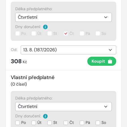
Délka předplatného:
Dny doručení:
Po
Út
St
Čt
Pá
So
Od:
308
Koupit
Kč
Vlastní předplatné
(
0
čísel)
Délka předplatného:
Dny doručení:
Po
Út
St
Čt
Pá
So