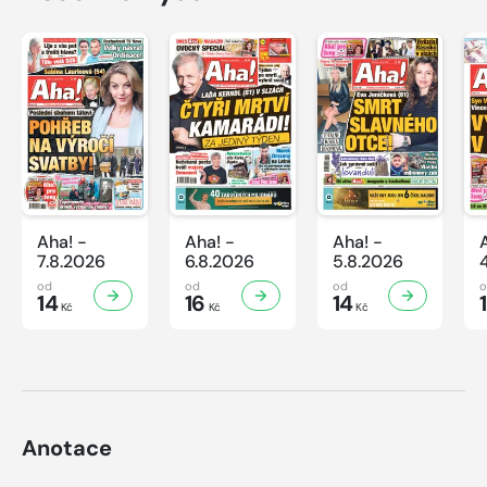
Aha! -
Aha! -
Aha! -
7.8.2026
6.8.2026
5.8.2026
od
od
od
14
16
14
Kč
Kč
Kč
Anotace