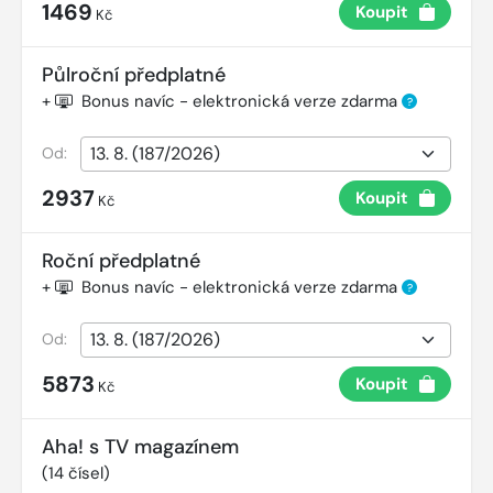
1469
Koupit
Kč
Půlroční předplatné
+
Bonus navíc - elektronická verze zdarma
?
Od:
2937
Koupit
Kč
Roční předplatné
+
Bonus navíc - elektronická verze zdarma
?
Od:
5873
Koupit
Kč
Aha! s TV magazínem
(
14
čísel)