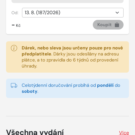
Od:
-
Koupit
Kč
Dárek, nebo sleva jsou určeny pouze pro nové
předplatitele
.
Dárky jsou odesílány na adresu
plátce, a to zpravidla do 6 týdnů od provedení
úhrady.
Celotýdenní doručování probíhá od
pondělí
do
soboty
.
Všechna vydání
Více