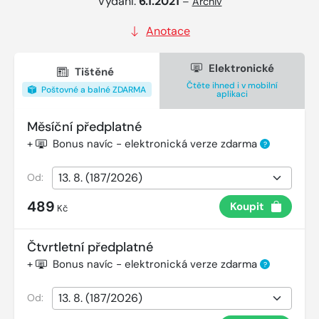
Vydání:
6.1.2021
–
Archiv
Anotace
Elektronické
Tištěné
Čtěte ihned i v mobilní
Poštovné a balné ZDARMA
aplikaci
Měsíční předplatné
+
Bonus navíc - elektronická verze zdarma
?
Od:
489
Koupit
Kč
Čtvrtletní předplatné
+
Bonus navíc - elektronická verze zdarma
?
Od: