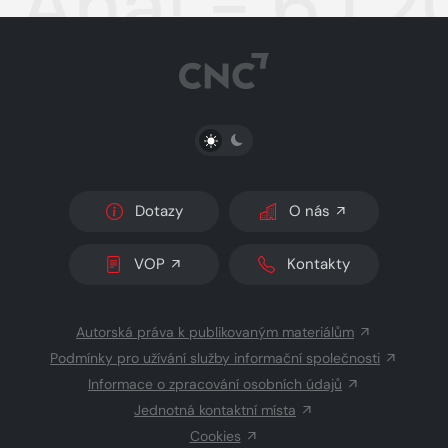
Aha! - 6.1.2
PŘEPNOUT SVĚTLÝ/TMAVÝ REŽIM
Dotazy
O nás
VOP
Kontakty
Autorská práva k publikovaným materiálům
Podmínky pro užívání služby informační společnosti
Informace o zpracování osobních údajů
Jednotná kontaktní místa
Cookies