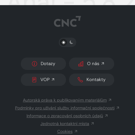
Aha! - 5.8.
PŘEPNOUT SVĚTLÝ/TMAVÝ REŽIM
Dotazy
O nás
VOP
Kontakty
Autorská práva k publikovaným materiálům
Podmínky pro užívání služby informační společnosti
Informace o zpracování osobních údajů
Jednotná kontaktní místa
Cookies