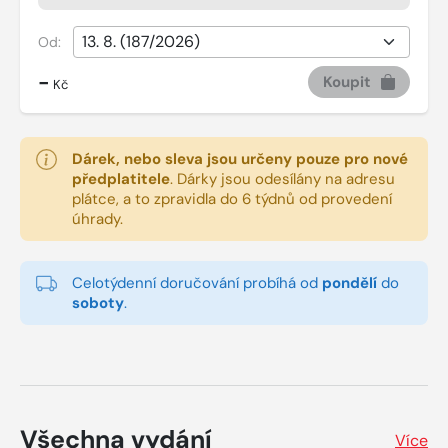
Od:
-
Koupit
Kč
Dárek, nebo sleva jsou určeny pouze pro nové
předplatitele
.
Dárky jsou odesílány na adresu
plátce, a to zpravidla do 6 týdnů od provedení
úhrady.
Celotýdenní doručování probíhá od
pondělí
do
soboty
.
Všechna vydání
Více