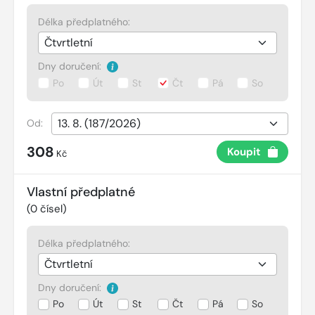
Délka předplatného:
Dny doručení:
Po
Út
St
Čt
Pá
So
Od:
308
Koupit
Kč
Vlastní předplatné
(
0
čísel)
Délka předplatného:
Dny doručení:
Po
Út
St
Čt
Pá
So