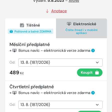
Vydání:
5.8.2023
–
Archiv
Anotace
Elektronické
Tištěné
Čtěte ihned i v mobilní
Poštovné a balné ZDARMA
aplikaci
Měsíční předplatné
+
Bonus navíc - elektronická verze zdarma
?
Od:
489
Koupit
Kč
Čtvrtletní předplatné
+
Bonus navíc - elektronická verze zdarma
?
Od: