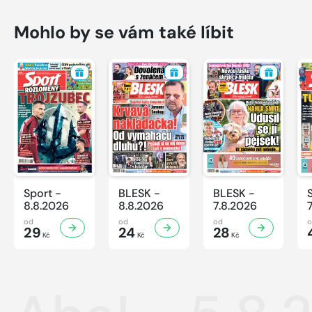
Mohlo by se vám také líbit
Sport -
BLESK -
BLESK -
8.8.2026
8.8.2026
7.8.2026
od
od
od
29
24
28
Kč
Kč
Kč