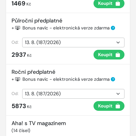
1469
Koupit
Kč
Půlroční předplatné
+
Bonus navíc - elektronická verze zdarma
?
Od:
2937
Koupit
Kč
Roční předplatné
+
Bonus navíc - elektronická verze zdarma
?
Od:
5873
Koupit
Kč
Aha! s TV magazínem
(
14
čísel)