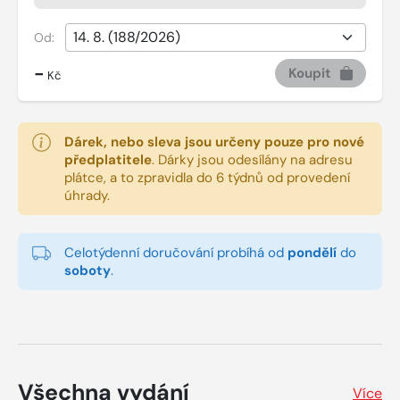
Od:
-
Koupit
Kč
Dárek, nebo sleva jsou určeny pouze pro nové
předplatitele
.
Dárky jsou odesílány na adresu
plátce, a to zpravidla do 6 týdnů od provedení
úhrady.
Celotýdenní doručování probíhá od
pondělí
do
soboty
.
Všechna vydání
Více