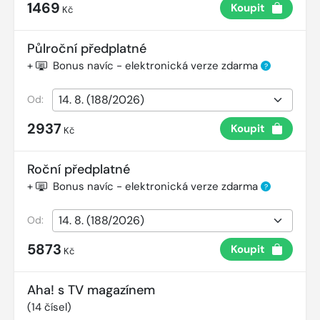
1469
Koupit
Kč
Půlroční předplatné
+
Bonus navíc - elektronická verze zdarma
?
Od:
2937
Koupit
Kč
Roční předplatné
+
Bonus navíc - elektronická verze zdarma
?
Od:
5873
Koupit
Kč
Aha! s TV magazínem
(
14
čísel)