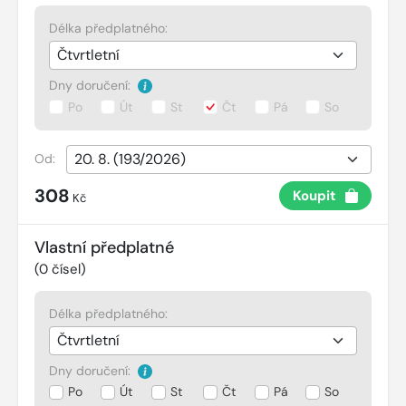
Délka předplatného:
Dny doručení:
Po
Út
St
Čt
Pá
So
Od:
308
Koupit
Kč
Vlastní předplatné
(
0
čísel)
Délka předplatného:
Dny doručení:
Po
Út
St
Čt
Pá
So