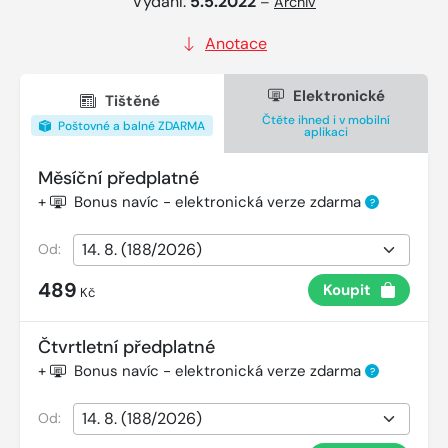
Vydání:
5.5.2022
–
Archiv
Anotace
Elektronické
Tištěné
Čtěte ihned i v mobilní
Poštovné a balné ZDARMA
aplikaci
Měsíční předplatné
+
Bonus navíc - elektronická verze zdarma
?
Od:
489
Koupit
Kč
Čtvrtletní předplatné
+
Bonus navíc - elektronická verze zdarma
?
Od: