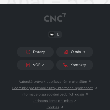
Aha! - 5.5.
PŘEPNOUT SVĚTLÝ/TMAVÝ REŽIM
Dotazy
O nás
VOP
Kontakty
Autorská práva k publikovaným materiálům
Podmínky pro užívání služby informační společnosti
Informace o zpracování osobních údajů
Jednotná kontaktní místa
Cookies