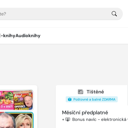
E-knihy
Audioknihy
Tištěné
Poštovné a balné ZDARMA
Měsíční předplatné
+
Bonus navíc - elektronická