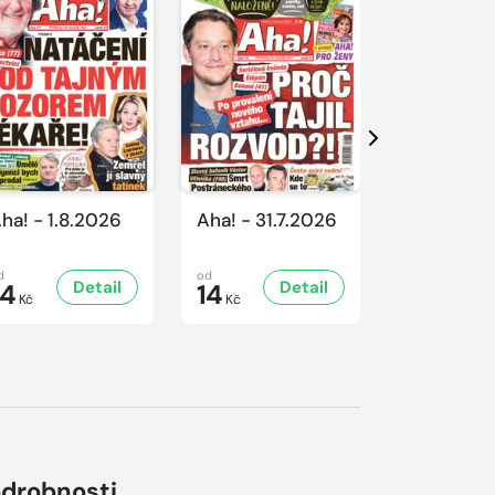
Další
ha! - 1.8.2026
Aha! - 31.7.2026
Aha! - 30.
d
od
od
Detail
Detail
D
14
14
16
Kč
Kč
Kč
drobnosti