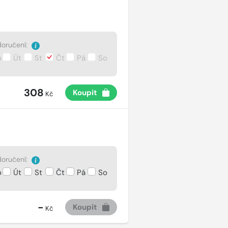
oručení:
o
Út
St
Čt
Pá
So
308
Koupit
Kč
oručení:
o
Út
St
Čt
Pá
So
-
Koupit
Kč