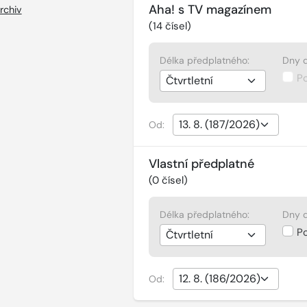
Aha! s TV magazínem
rchiv
(
14
čísel)
Délka předplatného:
Dny d
P
Od:
Vlastní předplatné
(
0
čísel)
Délka předplatného:
Dny d
P
Od: