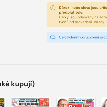
Dárek, nebo sleva jsou urč
předplatitele
.
Dárky jsou odesílány na adres
týdnů od provedení úhrady.
Celotýdenní doručování pro
aké kupují)