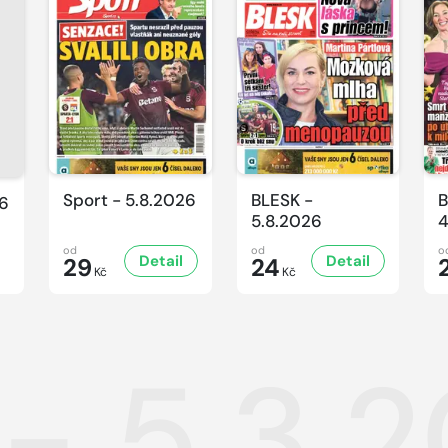
Sport - 5.8.2026
BLESK -
B
26
5.8.2026
4
od
od
o
Detail
Detail
29
24
Kč
Kč
 - 5.3.