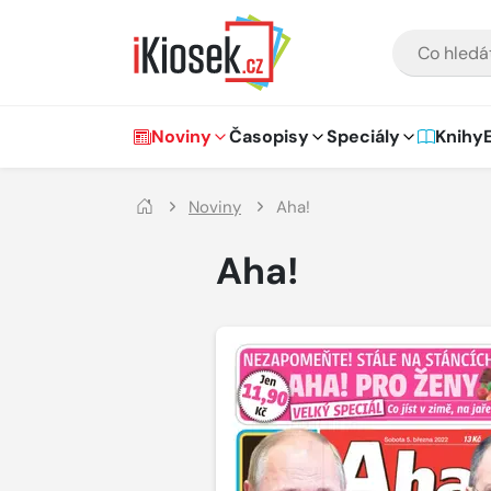
Přejít na hlavní obsah
VYHLEDÁVÁNÍ
Hlavní navigace
Noviny
Časopisy
Speciály
Knihy
Noviny
Aha!
Aha!