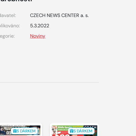
avatel:
CZECH NEWS CENTER a. s.
likováno:
5.3.2022
egorie:
Noviny
S DÁRKEM
S DÁRKEM
S 