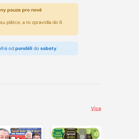
eny pouze pro nové
u plátce, a to zpravidla do 6
bíhá od
pondělí
do
soboty
.
Více