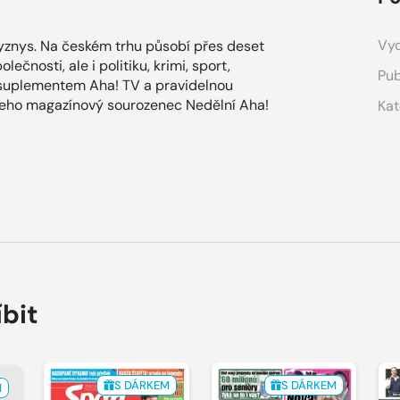
Vyd
znys. Na českém trhu působí přes deset
ečnosti, ale i politiku, krimi, sport,
Pub
 suplementem Aha! TV a pravidelnou
 jeho magazínový sourozenec Nedělní Aha!
Kat
íbit
S DÁRKEM
S DÁRKEM
M