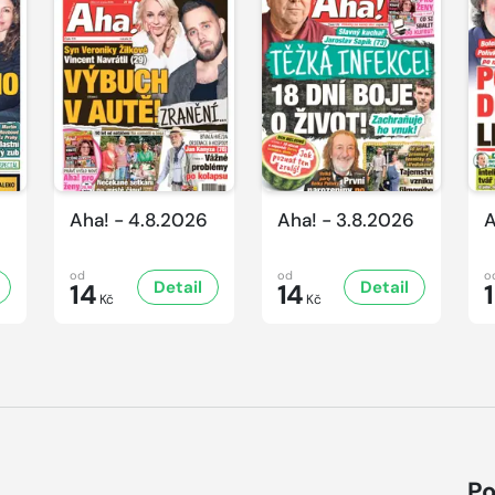
Aha! - 4.8.2026
Aha! - 3.8.2026
A
od
od
o
Detail
Detail
14
14
Kč
Kč
Po