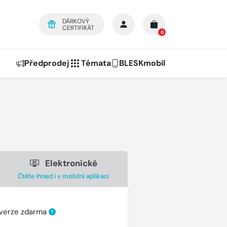
DÁRKOVÝ
CERTIFIKÁT
0
Předprodej
Témata
BLESKmobil
Elektronické
Čtěte ihned i v mobilní aplikaci
 verze zdarma
?