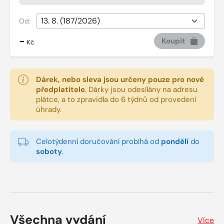
Od:
-
Koupit
Kč
Dárek, nebo sleva jsou určeny pouze pro nové
předplatitele
.
Dárky jsou odesílány na adresu
plátce, a to zpravidla do 6 týdnů od provedení
úhrady.
Celotýdenní doručování probíhá od
pondělí
do
soboty
.
Všechna vydání
Více