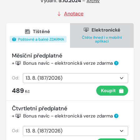
Vydání:
5.10.2024
–
Archiv
Anotace
Elektronické
Tištěné
Čtěte ihned i v mobilní
Poštovné a balné ZDARMA
aplikaci
Měsíční předplatné
+
Bonus navíc - elektronická verze zdarma
?
Od:
489
Koupit
Kč
Čtvrtletní předplatné
+
Bonus navíc - elektronická verze zdarma
?
Od: