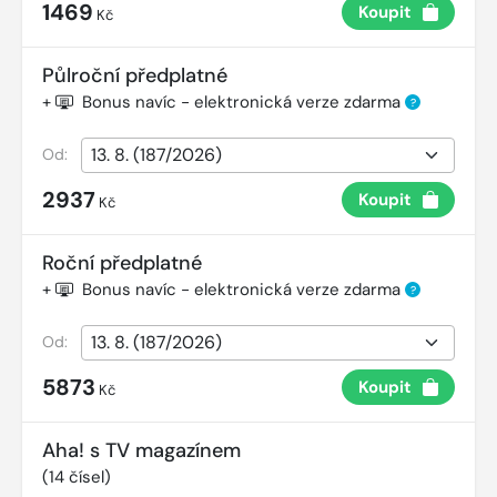
1469
Koupit
Kč
Půlroční předplatné
+
Bonus navíc - elektronická verze zdarma
?
Od:
2937
Koupit
Kč
Roční předplatné
+
Bonus navíc - elektronická verze zdarma
?
Od:
5873
Koupit
Kč
Aha! s TV magazínem
(
14
čísel)