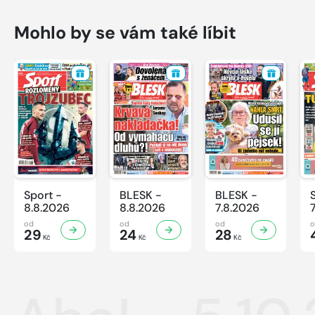
Mohlo by se vám také líbit
Sport -
BLESK -
BLESK -
8.8.2026
8.8.2026
7.8.2026
od
od
od
29
24
28
Kč
Kč
Kč