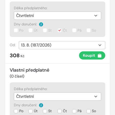
Délka předplatného:
Dny doručení:
Po
Út
St
Čt
Pá
So
Od:
308
Koupit
Kč
Vlastní předplatné
(
0
čísel)
Délka předplatného:
Dny doručení:
Po
Út
St
Čt
Pá
So