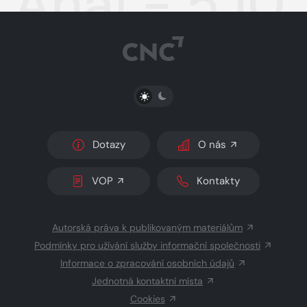
Aha! - 5.10
PŘEPNOUT SVĚTLÝ/TMAVÝ REŽIM
Dotazy
O nás
VOP
Kontakty
Autorská práva k publikovaným materiálům
Podmínky pro užívání služby informační společnosti
Informace o zpracování osobních údajů
Jednotná kontaktní místa
Cookies