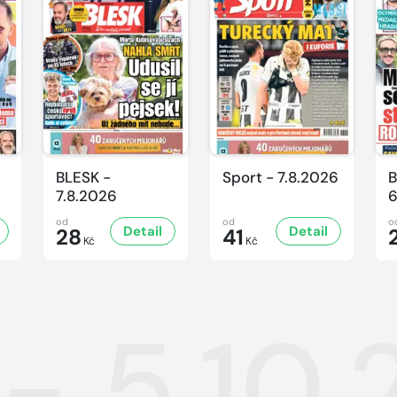
BLESK -
Sport - 7.8.2026
B
7.8.2026
6
od
od
o
Detail
Detail
28
41
Kč
Kč
 - 5.10