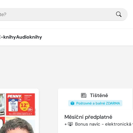
E-knihy
Audioknihy
Tištěné
Poštovné a balné ZDARMA
Měsíční předplatné
+
Bonus navíc - elektronická