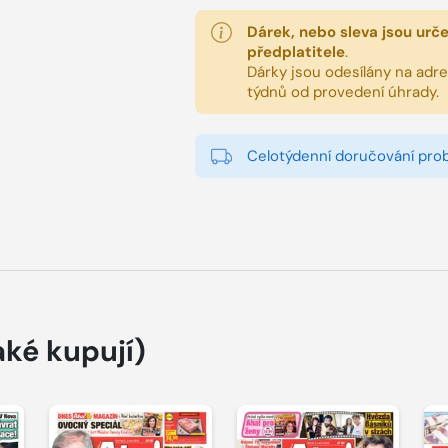
Dárek, nebo sleva jsou urč
předplatitele
.
Dárky jsou odesílány na adres
týdnů od provedení úhrady.
Celotýdenní doručování pro
aké kupují)