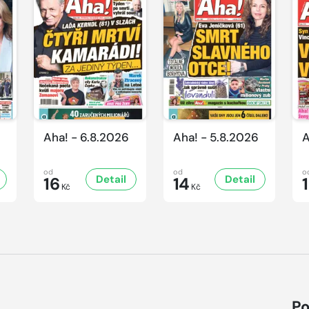
Aha! - 6.8.2026
Aha! - 5.8.2026
A
od
od
o
Detail
Detail
16
14
Kč
Kč
Po