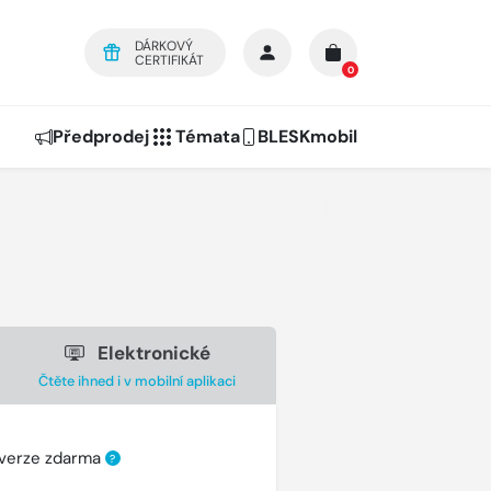
DÁRKOVÝ
CERTIFIKÁT
0
Předprodej
Témata
BLESKmobil
Elektronické
Čtěte ihned i v mobilní aplikaci
 verze zdarma
?