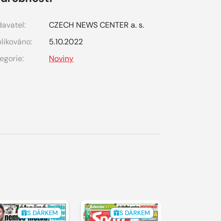
avatel:
CZECH NEWS CENTER a. s.
likováno:
5.10.2022
egorie:
Noviny
S DÁRKEM
S DÁRKEM
S 