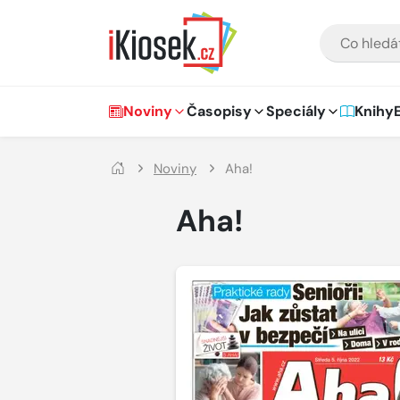
Přejít na hlavní obsah
VYHLEDÁVÁNÍ
Hlavní navigace
Noviny
Časopisy
Speciály
Knihy
Noviny
Aha!
Aha!