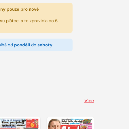
eny pouze pro nové
u plátce, a to zpravidla do 6
bíhá od
pondělí
do
soboty
.
Více