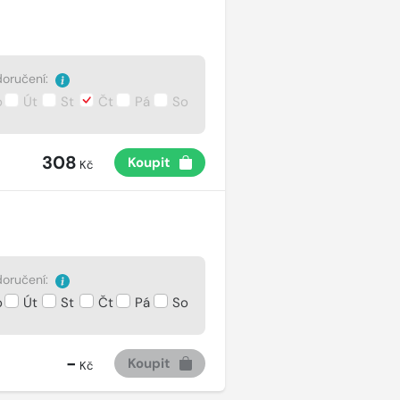
oručení:
o
Út
St
Čt
Pá
So
308
Koupit
Kč
oručení:
o
Út
St
Čt
Pá
So
-
Koupit
Kč