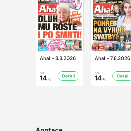
Aha! - 8.8.2026
Aha! - 7.8.2026
od
od
Detail
Detail
14
14
Kč
Kč
Anotace