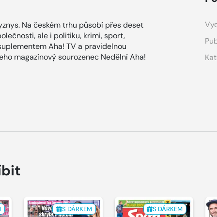
Vyd
znys. Na českém trhu působí přes deset
ečnosti, ale i politiku, krimi, sport,
Pub
 suplementem Aha! TV a pravidelnou
 jeho magazínový sourozenec Nedělní Aha!
Kat
íbit
M
S DÁRKEM
S DÁRKEM