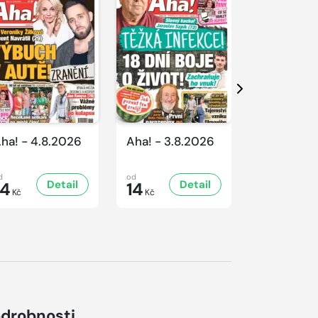
Další
ha! - 4.8.2026
Aha! - 3.8.2026
Aha! - 1.8
d
od
od
Detail
Detail
D
14
14
14
Kč
Kč
Kč
drobnosti