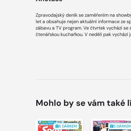
Zpravodajský deník se zaměřením na showby
let a obsahuje nejen aktuální informace ze spol
zábavu a TV program. Ve čtvrtek vychází se
čtenářskou kuchařkou. V neděli pak vychází
Mohlo by se vám také l
S DÁRKEM
S DÁRKE