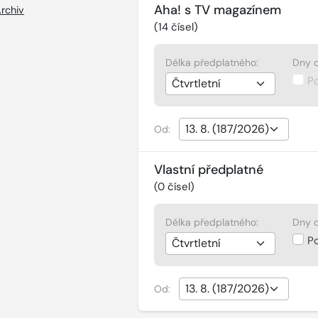
Aha! s TV magazínem
rchiv
(
14
čísel)
Délka předplatného:
Dny d
P
Od:
Vlastní předplatné
(
0
čísel)
Délka předplatného:
Dny d
P
Od: