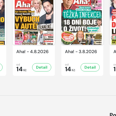
Aha! - 4.8.2026
Aha! - 3.8.2026
A
od
od
o
Detail
Detail
14
14
Kč
Kč
Po