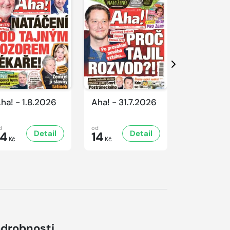
Další
ha! - 1.8.2026
Aha! - 31.7.2026
Aha! - 30.
d
od
od
Detail
Detail
D
14
14
16
Kč
Kč
Kč
drobnosti