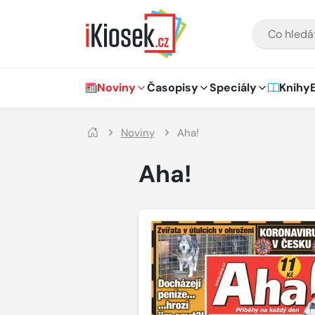
Přejít na hlavní obsah
VYHLEDÁVÁNÍ
Hlavní navigace
Noviny
Časopisy
Speciály
Knihy
Noviny
Aha!
Aha!