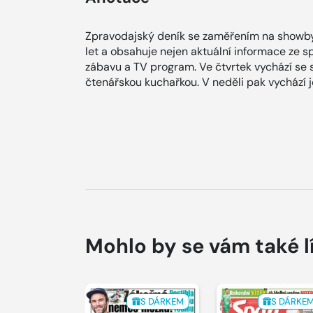
Zpravodajský deník se zaměřením na showby
let a obsahuje nejen aktuální informace ze spol
zábavu a TV program. Ve čtvrtek vychází se
čtenářskou kuchařkou. V neděli pak vychází
Mohlo by se vám také l
S DÁRKEM
S DÁRKE