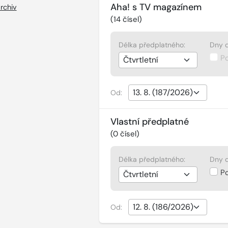
Aha! s TV magazínem
rchiv
(
14
čísel)
Délka předplatného:
Dny d
P
Od:
Vlastní předplatné
(
0
čísel)
Délka předplatného:
Dny d
P
Od: