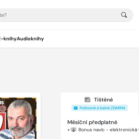
E-knihy
Audioknihy
Tištěné
Poštovné a balné ZDARMA
Měsíční předplatné
+
Bonus navíc - elektronická