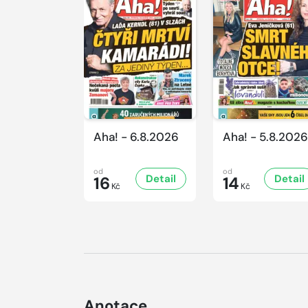
Aha! - 6.8.2026
Aha! - 5.8.2026
od
od
Detail
Detail
16
14
Kč
Kč
Anotace