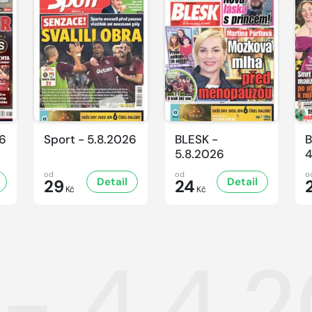
26
Sport - 5.8.2026
BLESK -
B
5.8.2026
4
od
od
o
Detail
Detail
29
24
Kč
Kč
 - 4.4.