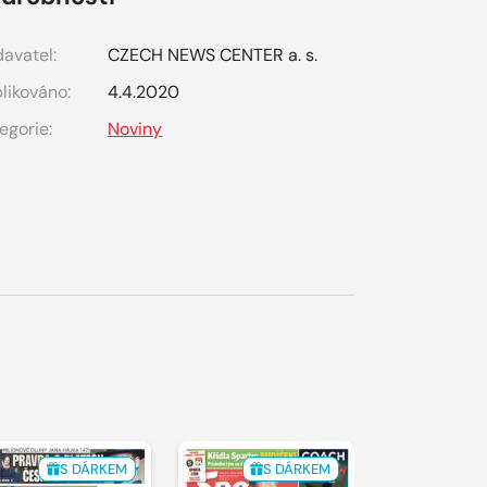
avatel:
CZECH NEWS CENTER a. s.
likováno:
4.4.2020
egorie:
Noviny
S DÁRKEM
S DÁRKEM
S 