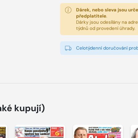
Dárek, nebo sleva jsou urč
předplatitele
.
Dárky jsou odesílány na adres
týdnů od provedení úhrady.
Celotýdenní doručování pro
aké kupují)