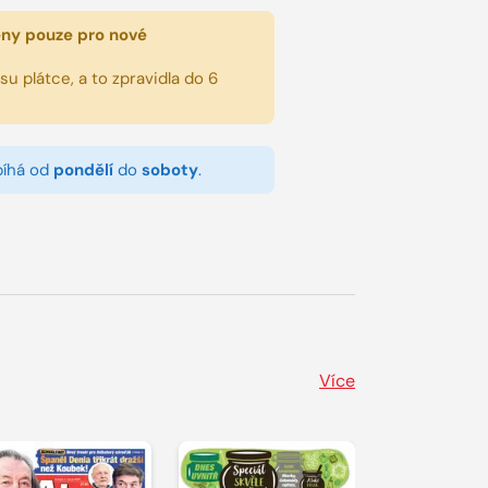
eny pouze pro nové
u plátce, a to zpravidla do 6
bíhá od
pondělí
do
soboty
.
Více