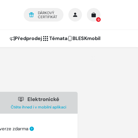
DÁRKOVÝ
CERTIFIKÁT
0
Předprodej
Témata
BLESKmobil
Elektronické
Čtěte ihned i v mobilní aplikaci
 verze zdarma
?