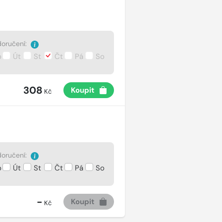
oručení:
o
Út
St
Čt
Pá
So
308
Koupit
Kč
oručení:
o
Út
St
Čt
Pá
So
-
Koupit
Kč