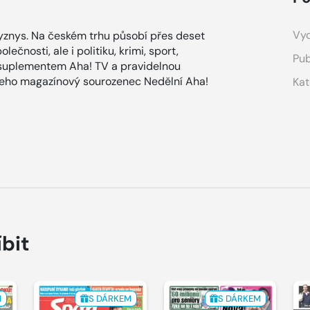
Vyd
znys. Na českém trhu působí přes deset
ečnosti, ale i politiku, krimi, sport,
Pub
 suplementem Aha! TV a pravidelnou
 jeho magazínový sourozenec Nedělní Aha!
Kat
íbit
M
S DÁRKEM
S DÁRKEM